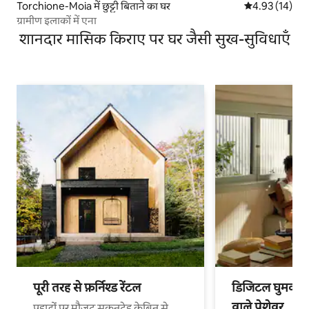
Torchione-Moia में छुट्टी बिताने का घर
औसत रेटिंग 5 में 
4.93 (14)
ग्रामीण इलाकों में एना
शानदार मासिक किराए पर घर जैसी सुख-सुविधाएँ
पूरी तरह से फ़र्निश्ड रेंटल
डिजिटल घुमक्कड़
वाले पेशेवर
पहाड़ों पर मौजूद सुकूनदेह केबिन से