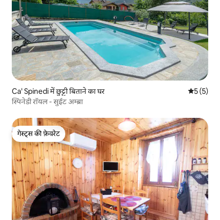
Ca' Spinedi में छुट्टी बिताने का घर
औसत रेटिंग 5
5 (5)
स्पिनेडी रॉयल - सुईट अम्ब्रा
गेस्ट्स की फ़ेवरेट
गेस्ट्स की फ़ेवरेट