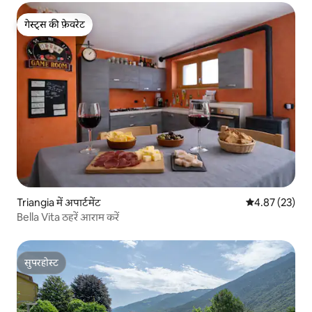
गेस्ट्स की फ़ेवरेट
गेस्ट्स की फ़ेवरेट
Triangia में अपार्टमेंट
औसत रेटिंग 5 में 
4.87 (23)
Bella Vita ठहरें आराम करें
सुपरहोस्ट
सुपरहोस्ट