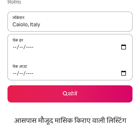
मिलेगा।
लोकेशन
नतीजों के उपलब्ध होने पर, अप और डाउन 'ऐरो की' का इस्तेमाल करके नेविगेट करें
चेक इन
चेक आउट
खोजें
आसपास मौजूद मासिक किराए वाली लिस्टिंग