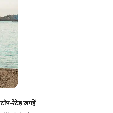
टॉप-रेटेड जगहें