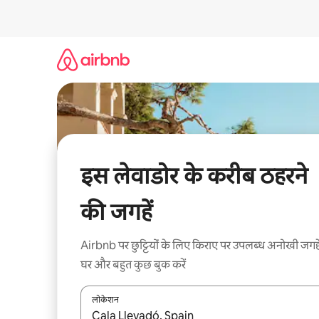
इसे
छोड़कर
सीधा
कॉन्टेंट
पर
जाएँ
इस लेवाडोर के करीब ठहरने
की जगहें
Airbnb पर छुट्टियों के लिए किराए पर उपलब्ध अनोखी जगहे
घर और बहुत कुछ बुक करें
लोकेशन
नतीजों के उपलब्ध होने पर, अप और डाउन 'ऐरो की' का इस्तेमाल 