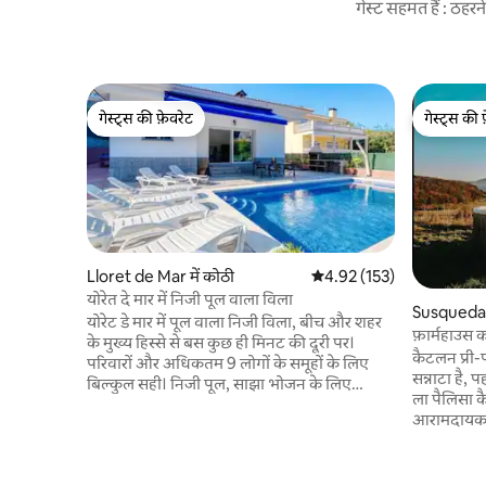
गेस्ट सहमत हैं : ठह
गेस्ट्स की फ़ेवरेट
गेस्ट्स की 
गेस्ट्स की फ़ेवरेट
गेस्ट्स की 
Lloret de Mar में कोठी
औसत रेटिंग 5 में से 4.92, 153
4.92 (153)
योरेत दे मार में निजी पूल वाला विला
Susqueda म
योरेट डे मार में पूल वाला निजी विला, बीच और शहर
फ़ार्महाउस 
के मुख्य हिस्से से बस कुछ ही मिनट की दूरी पर।
कैटलन प्री-प
परिवारों और अधिकतम 9 लोगों के समूहों के लिए
सन्नाटा है, प
बिल्कुल सही। निजी पूल, साझा भोजन के लिए
ला पैलिसा क
बार्बेक्यू की सुविधा वाले एक बड़े-से आउटडोर एरिया
आरामदायक ग्
और फुर्सत के लिए अलग-अलग जगहों (टेबल टेनिस
डिज़ाइन किया
और बास्केटबॉल) वाले एक बड़े और आरामदायक
चीज़ों के सा
मकान का मज़ा लें। कोस्टा ब्रावा में छुट्टियाँ बिताने और
रखती हैं। कपल्स, परिवारों या दूर रहकर काम करने