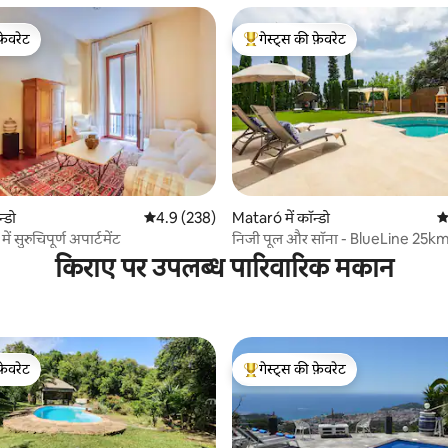
फ़ेवरेट
गेस्ट्स की फ़ेवरेट
फ़ेवरेट
गेस्ट्स का टॉप फ़ेवरेट
 समीक्षाएँ
न्डो
औसत रेटिंग 5 में से 4.9, 238 समीक्षाएँ
4.9 (238)
Mataró में कॉन्डो
औ
में सुरुचिपूर्ण अपार्टमेंट
निजी पूल और सॉना - BlueLine 25
किराए पर उपलब्ध पारिवारिक मकान
फ़ेवरेट
गेस्ट्स की फ़ेवरेट
फ़ेवरेट
गेस्ट्स का टॉप फ़ेवरेट