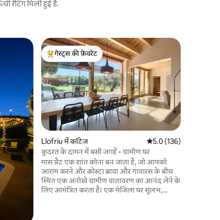
 रेटिंग मिली हुई है.
बिगुर में को
गेस्ट्स की फ़ेवरेट
गेस्ट्स की
-
गेस्ट्स का टॉप फ़ेवरेट
गेस्ट्स की
🌿 कोस्टा ब
ऐतिहासिक के
शानदार घर म
कुछ ही कदम क
या कपल के
एक विश्व
देता है। आप बेगुर कैसल के नज़ारों का आनंद ले
सकते हैं, ज
Llofriu में कॉटेज
औसत रेटिंग 5 में से 5.0, 13
5.0 (136)
स्थानीय जी
कुदरत के दामन में बसी जगहें • ग्रामीण घर
भूमध्यसागरी
मास प्रैट एक शांत कोना बन जाता है, जो आपको
एक आदर्श
आराम करने और कोस्टा ब्रावा और गावारस के बीच
स्थित एक अनोखे ग्रामीण वातावरण का आनंद लेने के
लिए आमंत्रित करता है। एक मंजिला घर सुलभ,
विशाल और बहुत उज्ज्वल है और हर कमरे से आप
खेतों या जंगल को देख सकते हैं। पक्षी सुन रहे हैं। दो
बड़ी खिड़कियाँ घर को बाहर से जोड़ती हैं, जहाँ बरामदा