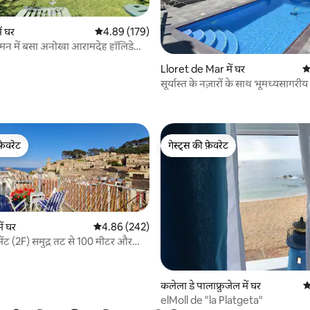
ं घर
औसत रेटिंग 5 में से 4.89, 179 समीक्षाएँ
4.89 (179)
ामन में बसा अनोखा आरामदेह हॉलिडे
Lloret de Mar में घर
औ
सूर्यास्त के नज़ारों के साथ भूमध्यसागरीय
 समीक्षाएँ
फ़ेवरेट
गेस्ट्स की फ़ेवरेट
फ़ेवरेट
गेस्ट्स की फ़ेवरेट
ें घर
औसत रेटिंग 5 में से 4.86, 242 समीक्षाएँ
4.86 (242)
मेंट (2F) समुद्र तट से 100 मीटर और
 मीटर
 समीक्षाएँ
कलेला डे पालाफ्रुजेल में घर
औ
elMoll de "la Platgeta"