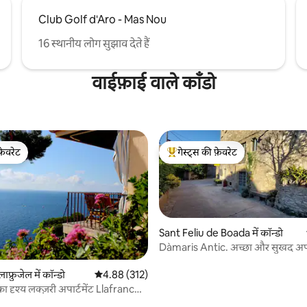
Club Golf d'Aro - Mas Nou
16 स्थानीय लोग सुझाव देते हैं
वाईफ़ाई वाले काँडो
फ़ेवरेट
गेस्ट्स की फ़ेवरेट
फ़ेवरेट
गेस्ट्स का टॉप फ़ेवरेट
Sant Feliu de Boada में कॉन्डो
Dàmaris Antic. अच्छा और सुखद अपार
 समीक्षाएँ
ाफ्रुजेल में कॉन्डो
औसत रेटिंग 5 में से 4.88, 312 समीक्षाएँ
4.88 (312)
र का दृश्य लक्ज़री अपार्टमेंट Llafranc