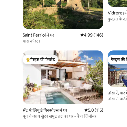
Vidreres मे
कुदरत के द
पैराडाइज़!
Saint Ferriol में घर
औसत रेटिंग 5 में से 4.99, 146
4.99 (146)
मास कोस्टा
गेस्ट्स की फ़ेवरेट
गेस्ट्स की 
गेस्ट्स का टॉप फ़ेवरेट
गेस्ट्स की 
तोसा दे मार म
तोसा अपार्ट
महल तक 50
सेंट फेलियू डे गिक्सोल्स में घर
औसत रेटिंग 5 में से 5.0, 115
5.0 (115)
पूल के साथ सुंदर समुद्र तट का घर - कैल लिमोनर