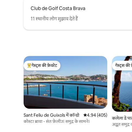
Club de Golf Costa Brava
11 स्थानीय लोग सुझाव देते हैं
गेस्ट्स की फ़ेवरेट
गेस्ट्स की 
गेस्ट्स का टॉप फ़ेवरेट
गेस्ट्स की 
Sant Feliu de Guíxols में कॉन्डो
औसत रेटिंग 5 में से 4.94, 405
4.94 (405)
कलेला डे पाल
कोस्टा ब्रावा - संत फ़ेलीउ। समुद्र के सामने।
अद्भुत समुद्
वाईफ़ाई