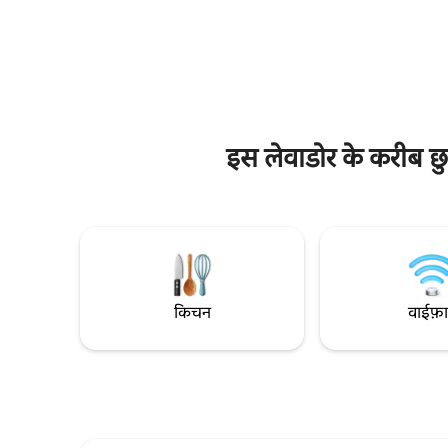
सैर-सपाटे के लिए बिल्कुल सही, यहाँ आपको सुकून
वालों के लिए
और आराम के साथ-साथ सभी सुविधाएँ भी आसानी
बीतते हैं औ
से मिल जाएँगी। वॉटर वर्ल्ड वॉटर पार्क 2 मिनट की
साल्ट डे साल
दूरी पर है। 1 मिनट की दूरी पर एक सुपरमार्केट और
सूर्यास्त के 
गैस स्टेशन है।
इस लेवाडोर के करीब छुट
किचन
वाईफ़