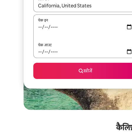
नतीजों के उपलब्ध होने पर, अप और डाउन 'ऐरो की' का इस्तेमाल 
चेक इन
चेक आउट
खोजें
कैलिफ