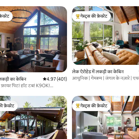
फ़ेवरेट
गेस्ट्स की फ़ेवरेट
फ़ेवरेट
गेस्ट्स का टॉप फ़ेवरेट
 समीक्षाएँ
लेक ऐरोहेड में लकड़ी का केबिन
आधुनिक | गेमरूम | जंगल के नज़ारे | एय
लकड़ी का केबिन
औसत रेटिंग 5 में से 4.97, 401 समीक्षाएँ
4.97 (401)
झील तक पहुँच
्यू! फ़ायर पिट! हॉट टब! K9OK!
की फ़ेवरेट
गेस्ट्स की फ़ेवरेट
टॉप फ़ेवरेट
गेस्ट्स का टॉप फ़ेवरेट