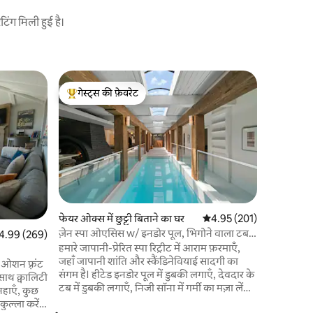
ंग मिली हुई है।
Bakersfiel
गेस्ट्स की फ़ेवरेट
गेस्ट्स
हॉर्टन होटल
गेस्ट्स का टॉप फ़ेवरेट
गेस्ट्स का
छोटी बुकिं
जगह में स्
यादें बनान
समझकर डिज़
सुसज्जित क
बेडरूम और स
है, जो हर बु
आउटडोर कि
फेयर ओक्स में छुट्टी बिताने का घर
औसत रेटिंग 5 में से 4.95, 20
4.95 (201)
एक मनोरंजन
ज़ेन स्पा ओएसिस w/ इनडोर पूल, भिगोने वाला टब
त रेटिंग 5 में से 4.99, 269 समीक्षाएँ
4.99 (269)
आप वीकएंड 
और सौना
हमारे जापानी-प्रेरित स्पा रिट्रीट में आराम फ़रमाएँ,
प्रवास के 
जहाँ जापानी शांति और स्कैंडिनेवियाई सादगी का
मिश्रण प्रद
 ओशन फ़्रंट
संगम है। हीटेड इनडोर पूल में डुबकी लगाएँ, देवदार के
 साथ क्वालिटी
टब में डुबकी लगाएँ, निजी सॉना में गर्मी का मज़ा लें
 नहाएँ, कुछ
और स्पा रेन शावर में धोएँ। दो फ़ायरप्लेस और एक
कुल्ला करें,