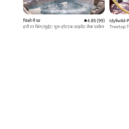
चिको में घर
औसत रेटिंग 5 में से 4.85, 99
4.85 (99)
Idyllwild-
का केबिन
हनी रन किंग/सुईट: पूल-हॉटटब-प्राइवेट लेक एस्केप
Treetop Te
ROOM, A