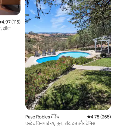
सत रेटिंग 5 में से 4.97, 115 समीक्षाएँ
4.97 (115)
म, झील
Paso Robles में रैंच
औसत रेटिंग 5 में से 4.78, 26
4.78 (265)
एस्टेट विनयार्ड व्यू, पूल, हॉट टब और टेनिस