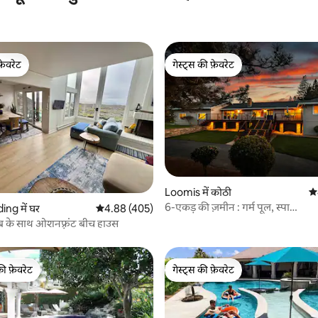
फ़ेवरेट
गेस्ट्स की फ़ेवरेट
फ़ेवरेट
गेस्ट्स की फ़ेवरेट
 समीक्षाएँ
Loomis में कोठी
औस
6-एकड़ की ज़मीन : गर्म पूल, स्पा
ng में घर
औसत रेटिंग 5 में से 4.88, 405 समीक्षाएँ
4.88 (405)
@the_wells_house_
ब के साथ ओशनफ़्रंट बीच हाउस
की फ़ेवरेट
गेस्ट्स की फ़ेवरेट
टॉप फ़ेवरेट
गेस्ट्स की फ़ेवरेट