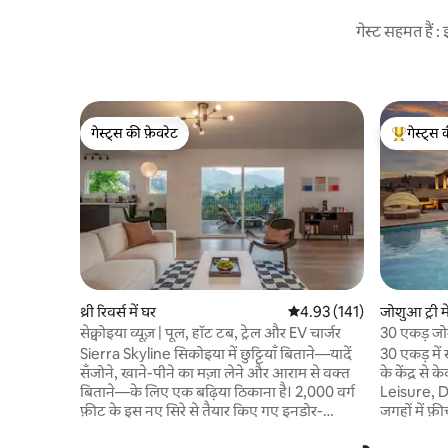
गेस्ट सहमत हैं
गेस्ट्स की फ़ेवरेट
गेस्ट्स 
गेस्ट्स की फ़ेवरेट
गेस्ट्स का 
थ्री रिवर्स में घर
औसत रेटिंग 5 में से 4.93, 141
4.93 (141)
जोशुआ ट्री मे
सेक्वोइया व्यूज़ | पूल, हॉट टब, ट्रेल और EV चार्जर
30 एकड़ जोश
यात्रा+अवका
Sierra Skyline सिकोइया में छुट्टियाँ बिताने—यादें
30 एकड़ में 
सँजोने, खाने-पीने का मज़ा लेने और आराम से वक्त
के केंद्र से
बिताने—के लिए एक बढ़िया ठिकाना है। 2,000 वर्ग
Leisure, 
फ़ीट के इस नए सिरे से तैयार किए गए इनडोर-
जगहों में फ़
आउटडोर लिविंग स्पेस वाला यह निजी रिट्रीट, पार्क
बिना, आप वा