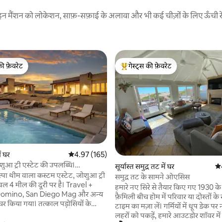
 : इन मैंशन को लोकेशन, साफ़-सफ़ाई के अलावा और भी कई चीज़ों के लिए ऊँची रेटि
की फ़ेवरेट
गेस्ट्स की फ़ेवरेट
टॉप फ़ेवरेट
गेस्ट्स का टॉप फ़ेवरेट
 समीक्षाएँ
ं घर
औसत रेटिंग 5 में से 4.97, 165 समीक्षाएँ
4.97 (165)
ुआ ट्री एस्टेट की उपलब्धि।
सूर्यास्त समुद्र तट में घर
औस
श में
स्पा थीम वाला कस्टम एस्टेट, जोशुआ ट्री
समुद्र तट के सामने ओएसिस
 केवल 4 मील की दूरी पर है। Travel +
हमारे नए सिरे से तैयार किए गए 1930 के
Domino, San Diego Mag और अन्य
फ़ैमिली बीच होम में परिवार या दोस्तों के
ीचर किया गया। तत्काल पड़ोसियों के
टाइम का मज़ा लें। गर्मियों में धूप डेक पर
स्तव में आराम कर सकते हैं। 100 से भी
लहरों को पकड़ें, हमारे आउटडोर शॉवर में 