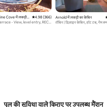
 समीक्षाएँ
Pine Cove में लकड़ी
औसत रेटिंग 5 में से 4.98, 366 समीक्षाएँ
4.98 (366)
Arnold में लकड़ी का केबिन
औ
rrace - View, level entry, REC
रॉबिन | डिज़ाइन केबिन, हॉट टब, गेम रू
/C
पूल की सुविधा वाले किराए पर उपलब्ध मैंशन