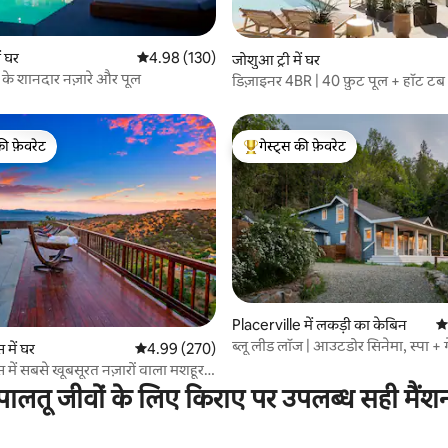
ं घर
औसत रेटिंग 5 में से 4.98, 130 समीक्षाएँ
4.98 (130)
 समीक्षाएँ
जोशुआ ट्री में घर
ट के शानदार नज़ारे और पूल
डिज़ाइनर 4BR | 40 फ़ुट पूल + हॉट टब 
की फ़ेवरेट
गेस्ट्स की फ़ेवरेट
टॉप फ़ेवरेट
गेस्ट्स का टॉप फ़ेवरेट
 समीक्षाएँ
Placerville में लकड़ी का केबिन
औस
ब्लू लीड लॉज | आउटडोर सिनेमा, स्पा + 
 में घर
औसत रेटिंग 5 में से 4.99, 270 समीक्षाएँ
4.99 (270)
 में सबसे खूबसूरत नज़ारों वाला मशहूर
्स रिट्रीट
पालतू जीवों के लिए किराए पर उपलब्ध सही मैंश