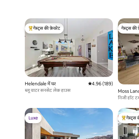
गेस्ट्स की फ़ेवरेट
गेस्ट्स की 
गेस्ट्स का टॉप फ़ेवरेट
गेस्ट्स की 
Helendale में घर
औसत रेटिंग 5 में से 4.96, 189
4.96 (189)
ब्लू वाटर सनसेट लेक हाउस
Moss Landi
निजी हॉट ट
Luxe
गेस्ट्स 
Luxe
गेस्ट्स का 