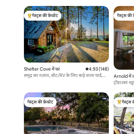
गेस्ट्स की फ़ेवरेट
गेस्ट्स की 
गेस्ट्स का टॉप फ़ेवरेट
गेस्ट्स की 
Shelter Cove में घर
औसत रेटिंग 5 में से 4.93, 148
4.93 (148)
समुद्र का नज़ारा, बोट/RV के लिए बाड़े वाला यार्ड,
Arnold में 
गॉरमेट किट।
ट्रीहाउस! व
GameRM
गेस्ट्स की फ़ेवरेट
गेस्ट्स 
गेस्ट्स की फ़ेवरेट
गेस्ट्स का 