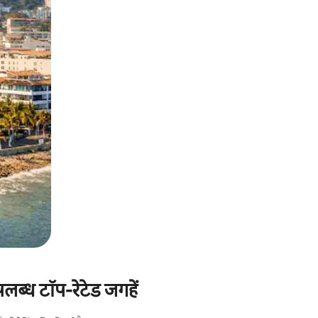
ब्ध टॉप-रेटेड जगहें