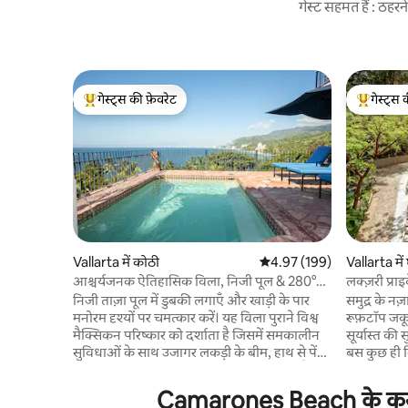
गेस्ट सहमत हैं : ठह
गेस्ट्स की फ़ेवरेट
गेस्ट्स 
गेस्ट्स का टॉप फ़ेवरेट
गेस्ट्स का 
Vallarta में कोठी
औसत रेटिंग 5 में से 4.97, 199
4.97 (199)
Vallarta में
आश्चर्यजनक ऐतिहासिक विला, निजी पूल & 280°
लक्ज़री प्राइ
दृश्य
निजी ताज़ा पूल में डुबकी लगाएँ और खाड़ी के पार
समुद्र के नज
मनोरम दृश्यों पर चमत्कार करें। यह विला पुराने विश्व
रूफ़टॉप जक
मैक्सिकन परिष्कार को दर्शाता है जिसमें समकालीन
सूर्यास्त की 
सुविधाओं के साथ उजागर लकड़ी के बीम, हाथ से पेंट
बस कुछ ही म
की गई टाइलें और औपनिवेशिक प्राचीन वस्तुएं हैं।
चीनास में मौ
हमारा विला उत्तर में उत्तर में प्यूर्टो वल्लर्टा और दक्षिण
बेडरूम, 2 ट
Camarones Beach के करीब छ
में लॉस आर्कोस की खाड़ी के मनोरम दृश्यों के साथ
बाथरूम हैं। 