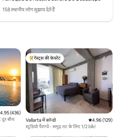
158 स्थानीय लोग सुझाव देते हैं
गेस्ट्स की फ़ेवरेट
गेस्ट्स का टॉप फ़ेवरेट
त रेटिंग 5 में से 4.95, 436 समीक्षाएँ
4.95 (436)
 दूर बीच
Vallarta में कॉन्डो
औसत रेटिंग 5 में से 4.96, 12
4.96 (129)
स्टूडियो पैराग्वे - समुद्र तट के लिए 1/2 blk!