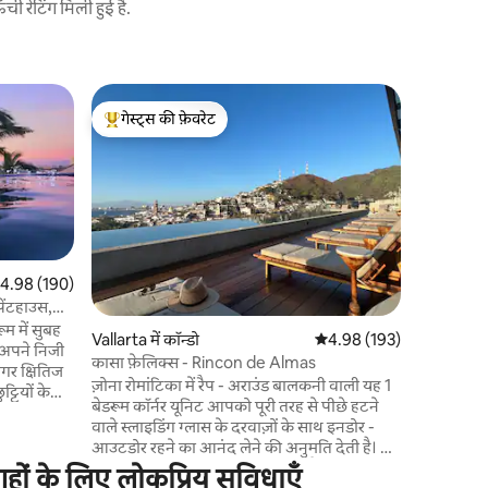
 रेटिंग मिली हुई है.
Vallarta में
गेस्ट्स की फ़ेवरेट
सुपरहोस्ट
एक और केव
गेस्ट्स का टॉप फ़ेवरेट
सुपरहोस्ट
प्यूर्टो वल
मचान। यह 
है और इसक
प्रॉपर्टी में
शानदार अन
समुद्रतट के
आपको ऐसा 
त रेटिंग 5 में से 4.98, 190 समीक्षाएँ
4.98 (190)
होटल में है
पेंटहाउस,
आस - पास 
म में सुबह
Vallarta में कॉन्डो
औसत रेटिंग 5 में से 4.98, 19
4.98 (193)
पूरी तरह से तैयार है। मचान पू
र अपने निजी
इसलिए आपक
कासा फ़ेलिक्स - Rincon de Almas
सागर क्षितिज
ज़रूरत नहीं 
ज़ोना रोमांटिका में रैप - अराउंड बालकनी वाली यह 1
बेडरूम कॉर्नर यूनिट आपको पूरी तरह से पीछे हटने
रोटेटिंग
वाले स्लाइडिंग ग्लास के दरवाज़ों के साथ इनडोर -
ं, वहाँ
आउटडोर रहने का आनंद लेने की अनुमति देती है। पूरे
त रसोई,
किचन, नेस्प्रेस्सो, टीवी, सोनोस, ऑटोमैटिक
ं के लिए लोकप्रिय सुविधाएँ
ी वजह से