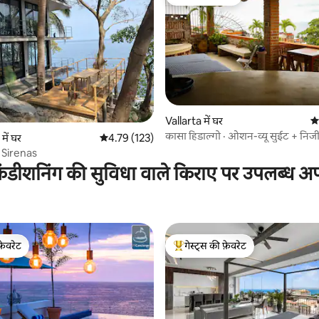
गेस्ट्स की फ़ेवरेट
 समीक्षाएँ
Vallarta में घर
औस
कासा हिडाल्गो · ओशन-व्यू सुईट + निजी
ें घर
औसत रेटिंग 5 में से 4.79, 123 समीक्षाएँ
4.79 (123)
 Sirenas
ंडीशनिंग की सुविधा वाले किराए पर उपलब्ध अपार
फ़ेवरेट
गेस्ट्स की फ़ेवरेट
फ़ेवरेट
गेस्ट्स का टॉप फ़ेवरेट