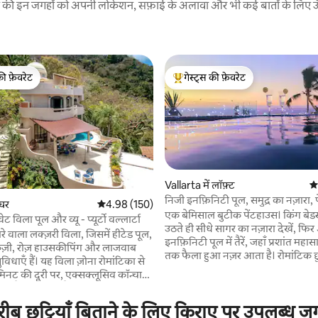
रने की इन जगहों को अपनी लोकेशन, सफ़ाई के अलावा और भी कई बातों के लिए ऊँची
की फ़ेवरेट
गेस्ट्स की फ़ेवरेट
टॉप फ़ेवरेट
गेस्ट्स का टॉप फ़ेवरेट
Vallarta में लॉफ़्ट
औस
निजी इनफ़िनिटी पूल, समुद्र का नज़ारा, 
 समीक्षाएँ
 घर
औसत रेटिंग 5 में से 4.98, 150 समीक्षाएँ
4.98 (150)
बीच
एक बेमिसाल बुटीक पेंटहाउस। किंग बेडरू
वेट विला पूल और व्यू - प्यूर्टो वल्लार्टा
उठते ही सीधे सागर का नज़ारा देखें, फि
़ारे वाला लक्ज़री विला, जिसमें हीटेड पूल,
इनफ़िनिटी पूल में तैरें, जहाँ प्रशांत महा
ूज़ी, रोज़ हाउसकीपिंग और लाजवाब
तक फैला हुआ नज़र आता है। रोमांटिक छुट्टियों के
सुविधाएँ हैं। यह विला ज़ोना रोमांटिका से
लिए बिलकुल सही। लिविंग एरिया में एक 
िनट की दूरी पर, एक्सक्लूसिव कॉन्चास
स्मार्ट टीवी है, जो सुईट में आप जहाँ भी हो
जूद है। इसमें 4 अटैच बाथरूम वाले
आपका पीछा करता है। पूरी तरह सुसज्जि
्विन बेड वाला एक टीवी रूम और 6.5
ुट्टियाँ बिताने के लिए किराए पर उपलब्ध जगहो
प्रीमियम लिनन और वह सब कुछ, जिसक
फ़ायरपिट टेरेस, रूफ़टॉप स्काईबार,