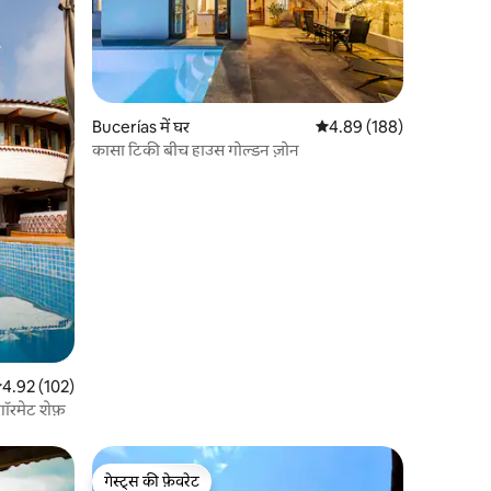
Bucerías में घर
औसत रेटिंग 5 में से 4.89, 18
4.89 (188)
कासा टिकी बीच हाउस गोल्डन ज़ोन
सत रेटिंग 5 में से 4.92, 102 समीक्षाएँ
4.92 (102)
गॉरमेट शेफ़
गेस्ट्स की फ़ेवरेट