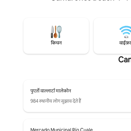
एक पर्वत रिज पर उच्च बैठता है। विला के स्थान और
कस्टम फ़र्न
संग्रह को व्यापक रूप से स्वीकार किया जाता है क्योंकि
निजता, भरोस
अद्वितीय स्थान और विला के हमारे एन्क्लेव के भव्य
शानदार दृश्
वास्तुशिल्प विवरण के कारण कुछ बेहतरीन पीवी की
लिए बिल्कुल
पेशकश की जाती है। यह प्रामाणिक तटीय मेक्सिको है
वायार्ता में 
- एक आश्चर्यजनक सेटिंग में सभी आधुनिक
विलासिता। यह घर से दूर हमारा स्वर्ग और घर है, और
किचन
वाईफ़
हम इसे अपने मेहमानों के साथ साझा करने में बहुत गर्व
महसूस करते हैं! कोठी आपकी है! सामने से पीछे और
ऊपर से तल तक! मैं ईमेल के ज़रिए हमेशा उपलब्ध
Cam
रहता हूँ। हमारे पास पीवी में एक संपत्ति प्रबंधक, एक
हाउसकीपर, माली/पूल बॉय और नियमित रखरखाव
सेवाएं भी हैं। नतीजतन कोई भी समस्या जो सामने
आती है, उसे आमतौर पर हमारे स्थानीय कर्मचारियों
द्वारा काफी तेजी से संभाला जा सकता है। हमारी
नौकरानी हमारी दर के एक हिस्से के रूप में दो बार
पुएर्तो वाल्लार्टा मालेकोन
साप्ताहिक सफाई करती है, पूल/गार्डन सेवा हर दूसरे
दिन होती है, इसलिए मेहमानों के पास आमतौर पर
984 स्थानीय लोग सुझाव देते हैं
उनकी मदद करने और किसी भी आवश्यक तरीके से
बात करने के लिए कोई होता है। हमारे कर्मचारी कई
वर्षों से हमारे साथ हैं और हमारे मेहमानों की सेवा करने
में काफी कुशल और अनुभवी हैं। यह विला पोर्टो
वल्लार्टा के दक्षिण तट पर है, जो बैंडरस बे के बगल में
Mercado Municipal Río Cuale