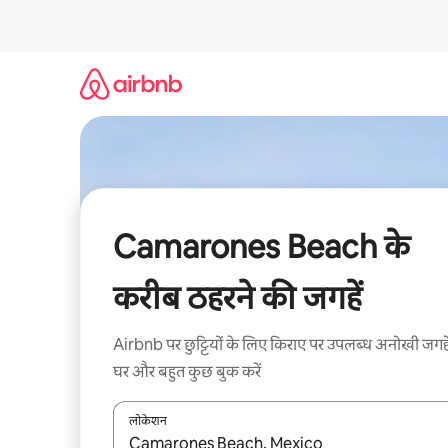
इसे
छोड़कर
सीधा
कॉन्टेंट
पर
जाएँ
Camarones Beach के
करीब ठहरने की जगहें
Airbnb पर छुट्टियों के लिए किराए पर उपलब्ध अनोखी जगहे
घर और बहुत कुछ बुक करें
लोकेशन
नतीजों के उपलब्ध होने पर, अप और डाउन 'ऐरो की' का इस्तेमाल 