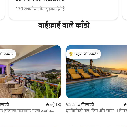
170 स्थानीय लोग सुझाव देते हैं
वाईफ़ाई वाले काँडो
की फ़ेवरेट
गेस्ट्स की फ़ेवरेट
टॉप फ़ेवरेट
गेस्ट्स का टॉप फ़ेवरेट
कॉन्डो
औसत रेटिंग 5 में से 5, 118 समीक्षाएँ
5 (118)
Vallarta में कॉन्डो
औस
आश्चर्यजनक महासागर दृश्य! Zona
इनफ़िनिटी पूल, जिम और सॉना · 1 मिनट
 समीक्षाएँ
a