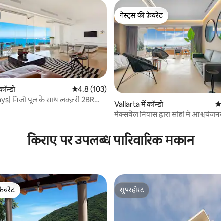
गेस्ट्स की फ़ेवरेट
गेस्ट्स की फ़ेवरेट
कॉन्डो
औसत रेटिंग 5 में से 4.8, 103 समीक्षाएँ
4.8 (103)
ys| निजी पूल के साथ लक्ज़री 2BR
Vallarta में कॉन्डो
औस
मैक्सवेल निवास द्वारा सोहो में आश्चर्यज
 समीक्षाएँ
किराए पर उपलब्ध पारिवारिक मकान
फ़ेवरेट
सुपरहोस्ट
फ़ेवरेट
सुपरहोस्ट