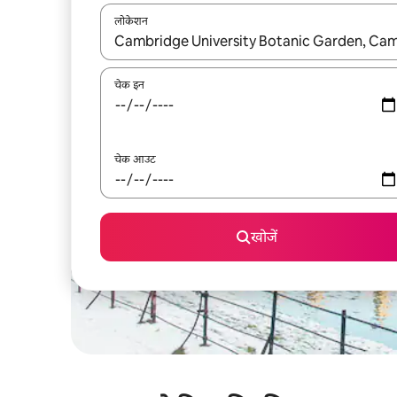
लोकेशन
नतीजों के उपलब्ध होने पर, अप और डाउन 'ऐरो की' का इस्तेमाल 
चेक इन
चेक आउट
खोजें