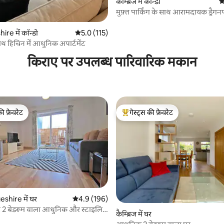
कैम्ब्रिज में कॉन्डो
औ
मुफ़्त पार्किंग के साथ आरामदायक ड्रैगनफ
अपार्टमेंट
re में कॉन्डो
औसत रेटिंग 5 में से 5.0, 115 समीक्षाएँ
5.0 (115)
 समीक्षाएँ
साथ हिचिन में आधुनिक अपार्टमेंट
किराए पर उपलब्ध पारिवारिक मकान
की फ़ेवरेट
गेस्ट्स की फ़ेवरेट
टॉप फ़ेवरेट
गेस्ट्स का टॉप फ़ेवरेट
hire में घर
औसत रेटिंग 5 में से 4.9, 196 समीक्षाएँ
4.9 (196)
 समीक्षाएँ
पर 2 बेडरूम वाला आधुनिक और स्टाइलिश
कैम्ब्रिज में घर