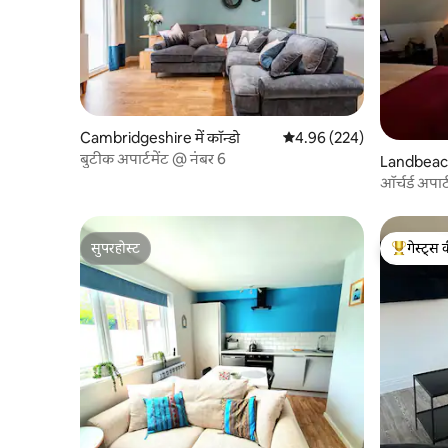
Cambridgeshire में कॉन्डो
औसत रेटिंग 5 में से 4.96, 224
4.96 (224)
बुटीक अपार्टमेंट @ नंबर 6
Landbeach 
ऑर्चर्ड अपार्
सुपरहोस्ट
गेस्ट्स 
सुपरहोस्ट
गेस्ट्स का 