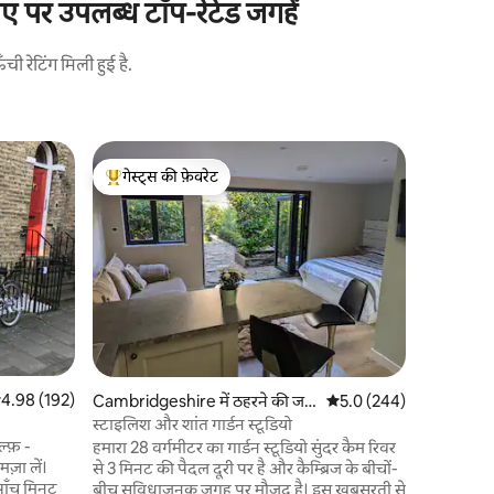
राए पर उपलब्ध टॉप-रेटेड जगहें
 रेटिंग मिली हुई है.
Cambridges
गेस्ट्स की फ़ेवरेट
गेस्ट्स की
कैम्ब्रिज सिट
गेस्ट्स का टॉप फ़ेवरेट
गेस्ट्स की
शहर के केंद्
पर स्थित स
रूप से कैफ़े
कैम्ब्रिज के
पूरी तरह से 
ग्राउंड फ़्
शामिल हैं,
इन अलमारी
आदर्श लोके
सत रेटिंग 5 में से 4.98, 192 समीक्षाएँ
4.98 (192)
की पैदल दूरी पर एकल यात्रियों और
Cambridgeshire में ठहरने की जग
औसत रेटिंग 5 में से 5.0, 24
5.0 (244)
आदर्श।
ह
स्टाइलिश और शांत गार्डन स्टूडियो
ल्फ़ -
हमारा 28 वर्गमीटर का गार्डन स्टूडियो सुंदर कैम रिवर
मज़ा लें।
से 3 मिनट की पैदल दूरी पर है और कैम्ब्रिज के बीचों-
पाँच मिनट
बीच सुविधाजनक जगह पर मौजूद है। इस खूबसूरती से