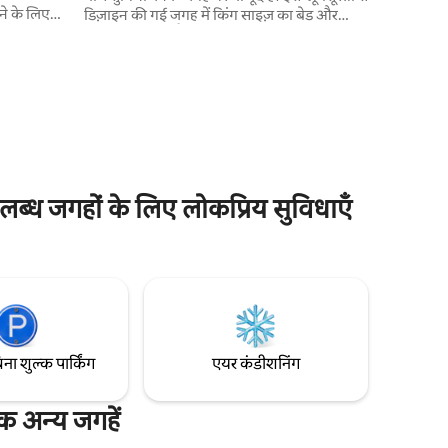
रने के लिए
डिज़ाइन की गई जगह में किंग साइज़ का बेड और
आलीशान सोफ़ा है, जिसके साथ अंडरफ़्लोर हीटिंग
 बेडरूम होता
और ब्लैक - आउट ब्लाइंड भी हैं, जो आरामदायक
इनिंग रूम और
माहौल सुनिश्चित करते हैं। यह गार्डन रिट्रीट एक निजी
आउटडोर बैठने की जगह के साथ आराम और सुकून
का सही मिश्रण प्रदान करता है। परिसर में पार्किंग की
सुविधा उपलब्ध नहीं है, लेकिन आस - पास मौजूद
पार्किंग क्षेत्रों की सिफ़ारिश की जा सकती है।
उपलब्ध जगहों के लिए लोकप्रिय सुविधाएँ
िना शुल्क पार्किंग
एयर कंडीशनिंग
यक अन्य जगहें