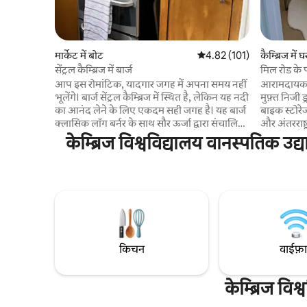
मार्केट में बोट
औसत रेटिंग 5 में से 4.82, 101
4.82 (101)
कैम्ब्रिज में घ
सेंट्रल कैम्ब्रिज में बार्ज
मिल रोड के 
वाला घर
आप इस रोमांटिक, यादगार जगह में अपना समय नहीं
आरामदायक 2 
भूलेंगे। बार्ज सेंट्रल कैम्ब्रिज में स्थित है, लेकिन यह नदी
मुफ़्त निजी ड
का आनंद लेने के लिए एकदम सही जगह है। यह बार्ज
बाइक स्टोरेज 
क्लासिक लॉग बर्नर के साथ सौर ऊर्जा द्वारा संचालित
और अंतरराष्ट्
एक ऑफ़ - ग्रिड अनुभव प्रदान करता है। यह बार्ज
मिनट की पैदल
केम्ब्रिज विश्वविद्यालय वानस्पतिक उद
जीसस ग्रीन को नज़रअंदाज़ करता है, जो मुफ़्त टेनिस
घर से बाइक
कोर्ट और यूके के सबसे बड़े आउटडोर पूल और स्पा की
दूरी पर है। 
मेज़बानी करता है। कैम्ब्रिज कॉलेजों और एक हलचल
जाती हैं। कप
भरे बाज़ार से मिनट की पैदल दूरी पर, या बिल्कुल
छात्रों, परि
विपरीत दिशा से एक पंट लें, या यहाँ तक कि ग्रांचेस्टर
बिल्कुल सही
घास के मैदानों तक एक साइकिल लें!
के लिए घर 
किचन
वाईफ़
केम्ब्रिज वि