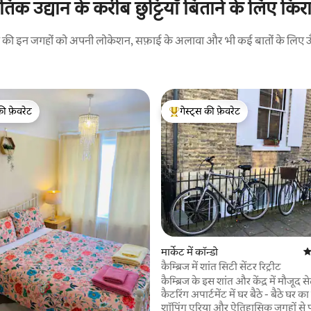
्पतिक उद्यान के करीब छुट्टियाँ बिताने के लिए कि
रने की इन जगहों को अपनी लोकेशन, सफ़ाई के अलावा और भी कई बातों के लिए ऊँची
की फ़ेवरेट
गेस्ट्स की फ़ेवरेट
टॉप फ़ेवरेट
गेस्ट्स का टॉप फ़ेवरेट
मार्केट में कॉन्डो
औ
कैम्ब्रिज में शांत सिटी सेंटर रिट्रीट
कैम्ब्रिज के इस शांत और केंद्र में मौजूद से
कैटरिंग अपार्टमेंट में घर बैठे - बैठे घर का 
शॉपिंग एरिया और ऐतिहासिक जगहों से 