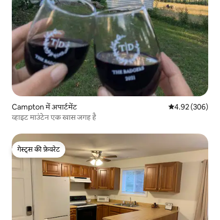
Campton में अपार्टमेंट
औसत रेटिंग 5 में स
4.92 (306)
व्हाइट माउंटेन एक खास जगह है
गेस्ट्स की फ़ेवरेट
गेस्ट्स की फ़ेवरेट