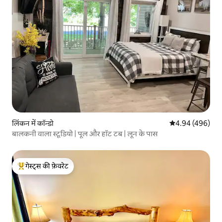
लिंकन में कॉन्डो
औसत रेटिंग 5 में स
4.94 (496)
बालकनी वाला स्टूडियो | पूल और हॉट टब | लून के पास
गेस्ट्स की फ़ेवरेट
गेस्ट्स का टॉप फ़ेवरेट