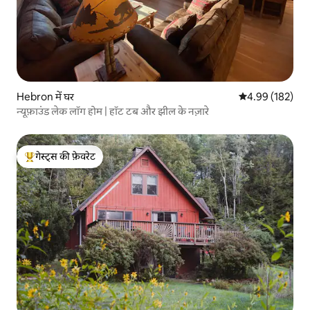
Hebron में घर
औसत रेटिंग 5 में स
4.99 (182)
न्यूफ़ाउंड लेक लॉग होम | हॉट टब और झील के नज़ारे
गेस्ट्स की फ़ेवरेट
गेस्ट्स का टॉप फ़ेवरेट