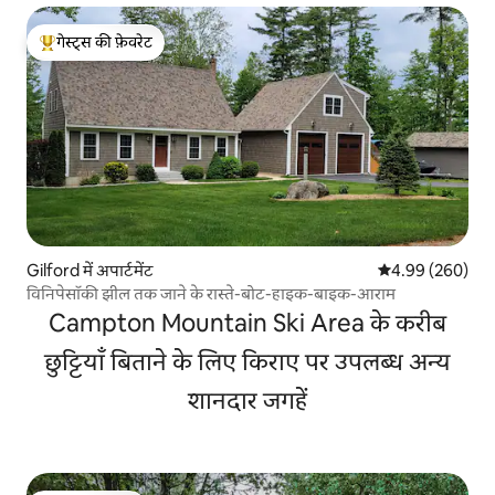
गेस्ट्स की फ़ेवरेट
गेस्ट्स का टॉप फ़ेवरेट
Gilford में अपार्टमेंट
औसत रेटिंग 5 में स
4.99 (260)
विनिपेसॉकी झील तक जाने के रास्ते-बोट-हाइक-बाइक-आराम
Campton Mountain Ski Area के करीब
छुट्टियाँ बिताने के लिए किराए पर उपलब्ध अन्य
शानदार जगहें