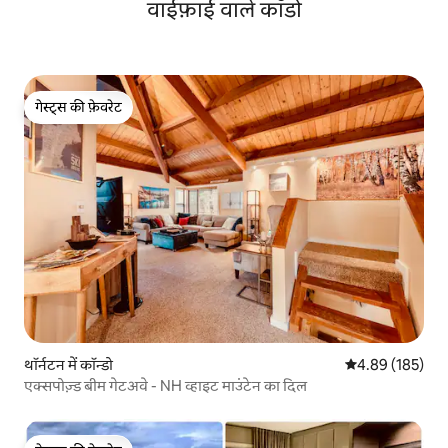
वाईफ़ाई वाले काँडो
गेस्ट्स की फ़ेवरेट
गेस्ट्स की फ़ेवरेट
थॉर्नटन में कॉन्डो
औसत रेटिंग 5 में स
4.89 (185)
एक्सपोज़्ड बीम गेटअवे - NH व्हाइट माउंटेन का दिल