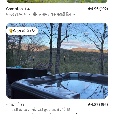
Campton में घर
औसत रेटिंग 5 में स
4.96 (102)
एल्डर हाउस: प्यारा और आरामदायक पहाड़ी ठिकाना
गेस्ट्स की फ़ेवरेट
गेस्ट्स का टॉप फ़ेवरेट
थॉर्नटन में घर
औसत रेटिंग 5 में स
4.87 (196)
गर्म पानी के टब से साँस लेते हुए नज़ारा। सोएँ 16