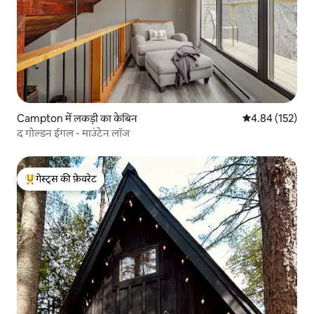
Campton में लकड़ी का केबिन
औसत रेटिंग 5 में स
4.84 (152)
द गोल्डन ईगल - माउंटेन लॉज
गेस्ट्स की फ़ेवरेट
गेस्ट्स का टॉप फ़ेवरेट