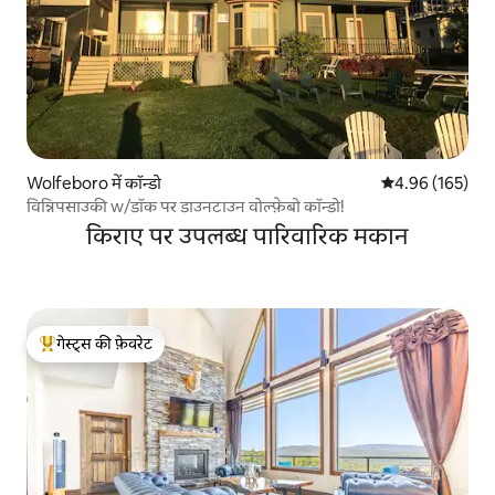
Wolfeboro में कॉन्डो
औसत रेटिंग 5 में स
4.96 (165)
विन्निपसाउकी w/डॉक पर डाउनटाउन वोल्फ़ेबो कॉन्डो!
किराए पर उपलब्ध पारिवारिक मकान
गेस्ट्स की फ़ेवरेट
गेस्ट्स का टॉप फ़ेवरेट