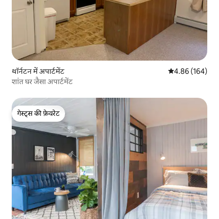
थॉर्नटन में अपार्टमेंट
औसत रेटिंग 5 में स
4.86 (164)
शांत घर जैसा अपार्टमेंट
गेस्ट्स की फ़ेवरेट
गेस्ट्स की फ़ेवरेट