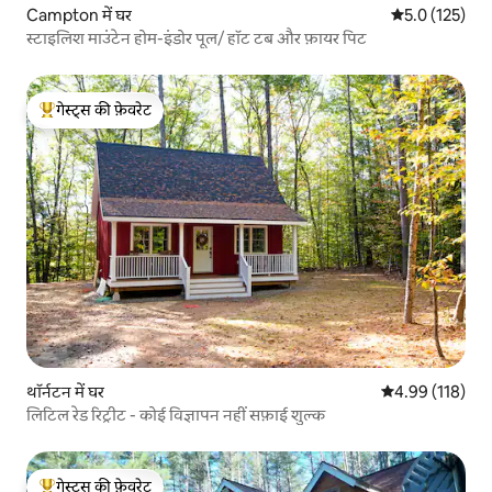
Campton में घर
औसत रेटिंग 5 में 
5.0 (125)
स्टाइलिश माउंटेन होम-इंडोर पूल/ हॉट टब और फ़ायर पिट
गेस्ट्स की फ़ेवरेट
गेस्ट्स का टॉप फ़ेवरेट
थॉर्नटन में घर
औसत रेटिंग 5 में स
4.99 (118)
लिटिल रेड रिट्रीट - कोई विज्ञापन नहीं सफ़ाई शुल्क
गेस्ट्स की फ़ेवरेट