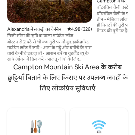
Campton में घर
वॉटरविल वैली एस्टेट म
वॉटरविल वैली के पहाड़ी
तीन - मंजिला लॉज में आ
ही मिनटों की दूरी पर है
Alexandria में लकड़ी का केबिन
औसत रेटिंग 5 में से 4.98, 326 समीक्षाएँ
4.98 (326)
मिनट की दूरी पर है। इ
निजी सॉना की सुविधा वाला माउंटेन लॉज
वाले घर में कई आमंत्रित
बोस्टन से 2 घंटे से भी कम दूरी पर मौजूद डार्कफ़्रॉस्ट
एस्केप की सुविधा देते 
माउंटेन लॉज में जाएँ - आग के गड्ढे और बगीचे के पास
आउटडोर और इनडोर गति
तारों के नीचे इकट्ठा हों - आराम करें या वुडलैंड व्यू के
एक मेहमान पास के साथ
साथ आँगन में ग्रिल करें - पालतू जीवों के लिए
रिक्रिएशनल सेंटर का ऐक्स
अनुकूल कार्यशील होमस्टेड का आनंद लें - पास के
के लिए एक बार का $ 1
Campton Mountain Ski Area के करीब
रैग्ड और टेनी माउंटेन पर स्कीइंग करें - वेलिंगटन,
लागू होता है। पहाड़ों क
कार्डिगन माउंटेन स्टेट पार्क, एएमसी कार्डिगन लॉज
छुट्टियाँ बिताने के लिए किराए पर उपलब्ध जगहों के
करें और आराम करें!
के आस-पास हाइकिंग, बाइकिंग और स्नोशूइंग का
लिए लोकप्रिय सुविधाएँ
आनंद लें विकल्पों की तलाश है? हमारे 3 उपलब्ध
केबिन देखने के लिए मेरी Airbnb मेज़बान प्रोफ़ाइल
पर जाएँ : मिलमून ए-फ़्रेम, ब्लैक डॉग केबिन,
डार्कफ़्रॉस्ट लॉज।