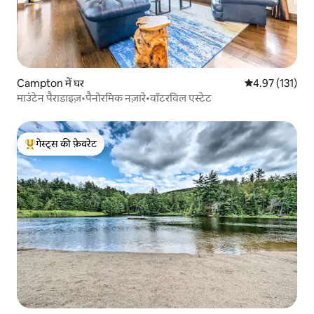
Campton में घर
औसत रेटिंग 5 में स
4.97 (131)
माउंटेन पैराडाइज़•पैनोरमिक नज़ारे•वॉटरविल एस्टेट
गेस्ट्स की फ़ेवरेट
गेस्ट्स का टॉप फ़ेवरेट