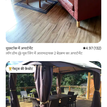
वुडस्टॉक में अपार्टमेंट
औसत रेटिंग 5 में स
4.97 (132)
लॉग होम @ मूस जिंग में आरामदायक 2 बेडरूम का अपार्टमेंट
गेस्ट्स की फ़ेवरेट
गेस्ट्स का टॉप फ़ेवरेट