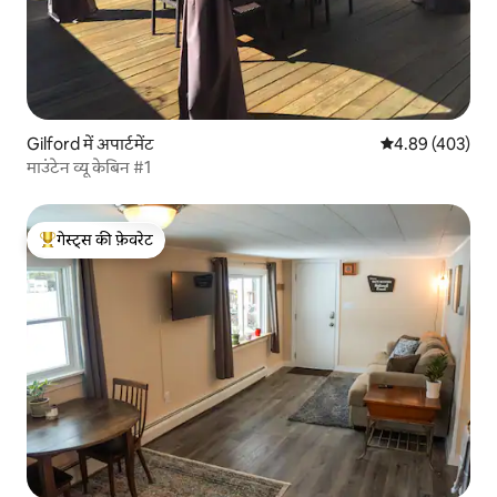
Gilford में अपार्टमेंट
औसत रेटिंग 5 में स
4.89 (403)
माउंटेन व्यू केबिन #1
गेस्ट्स की फ़ेवरेट
गेस्ट्स का टॉप फ़ेवरेट