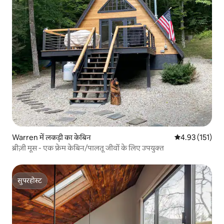
Warren में लकड़ी का केबिन
औसत रेटिंग 5 में स
4.93 (151)
ब्रीज़ी मूस - एक फ्रेम केबिन/पालतू जीवों के लिए उपयुक्त
सुपरहोस्ट
सुपरहोस्ट