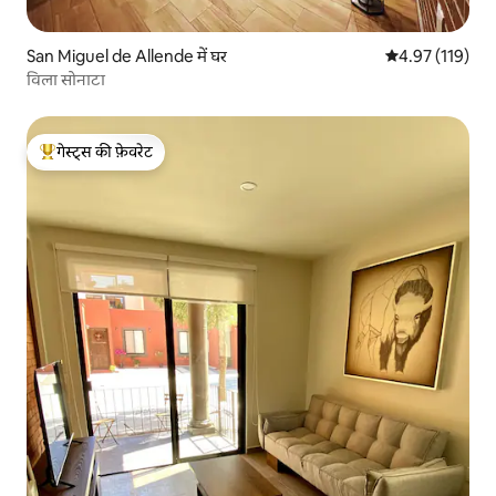
San Miguel de Allende में घर
औसत रेटिंग 5 में स
4.97 (119)
विला सोनाटा
गेस्ट्स की फ़ेवरेट
गेस्ट्स का टॉप फ़ेवरेट