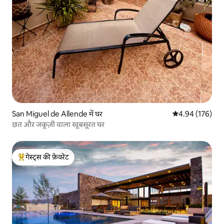
San Miguel de Allende में घर
औसत रेटिंग 5 में स
4.94 (176)
छत और जकूज़ी वाला खूबसूरत घर
गेस्ट्स की फ़ेवरेट
गेस्ट्स का टॉप फ़ेवरेट