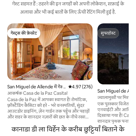
गेस्ट सहमत हैं : ठहरने की इन जगहों को अपनी लोकेशन, सफ़ाई के
अलावा और भी कई बातों के लिए ऊँची रेटिंग मिली हुई है.
गेस्ट्स की फ़ेवरेट
सुपरहोस्ट
गेस्ट्स की फ़ेवरेट
सुपरहोस्ट
San Miguel de Allende में गेस्ट
औसत रेटिंग 5 में से 4.97, 276 समीक्षाएँ
4.97 (276)
San Miguel de Allen
हाउस
आकर्षक Casa de la Paz Casita!
ज्वालामुखी पर मिरर क
Casa de la Paz में आपका स्वागत है! रोमांटिक,
एक पुरस्कार विजेता घर में
फ़्रीस्टैंडिंग कैसिटा को हरे - भरे वनस्पतियों, सुंदर
एनवाईटी और आर्किटेक्
आउटडोर डाइनिंग, ज़ेन गार्डन तक पहुँच और पहाड़ों
दिखाया गया है! Casa
और शहर के शानदार नज़ारों की छत के नीचे रखा
शानदार पृथक पनाहगाह 
गया है। सेंट्रो से बस 15 -20 मिनट की पैदल दूरी पर -
ज्वालामुखी की ढलानों 
कानाडा डी ला विर्हेन के करीब छुट्टियाँ बिताने के
हर चीज़ के करीब, फिर भी शांति से अलग। कॉफ़ी,
मिगुएल डी एलेंडे से 
चाय, फल और अन्य चीज़ों से भरा यह घर घर से दूर