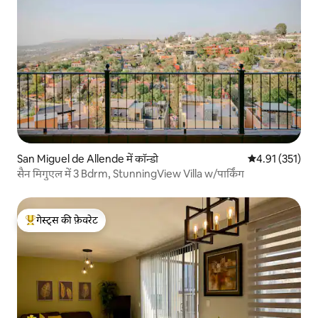
San Miguel de Allende में कॉन्डो
औसत रेटिंग 5 में स
4.91 (351)
सैन मिगुएल में 3 Bdrm, StunningView Villa w/पार्किंग
गेस्ट्स की फ़ेवरेट
गेस्ट्स का टॉप फ़ेवरेट