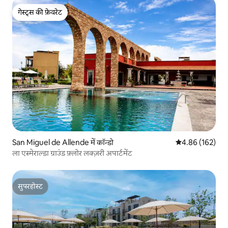
गेस्ट्स की फ़ेवरेट
गेस्ट्स की फ़ेवरेट
San Miguel de Allende में कॉन्डो
औसत रेटिंग 5 में स
4.86 (162)
ला एस्मेराल्डा ग्राउंड फ़्लोर लक्ज़री अपार्टमेंट
सुपरहोस्ट
सुपरहोस्ट