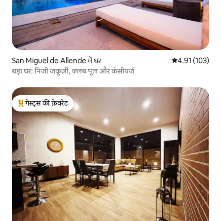
San Miguel de Allende में घर
औसत रेटिंग 5 में स
4.91 (103)
बड़ा घर: निजी जकूज़ी, क्लब पूल और कंसीयर्ज
गेस्ट्स की फ़ेवरेट
गेस्ट्स का टॉप फ़ेवरेट