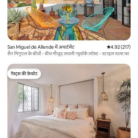
San Miguel de Allende में अपार्टमेंट
औसत रेटिंग 5 में स
4.92 (217)
सैन मिगुएल के बीचों - बीच मौजूद लवली न्यूयॉर्क लॉफ़्ट - स्टाइल वाला घर
गेस्ट्स की फ़ेवरेट
गेस्ट्स की फ़ेवरेट