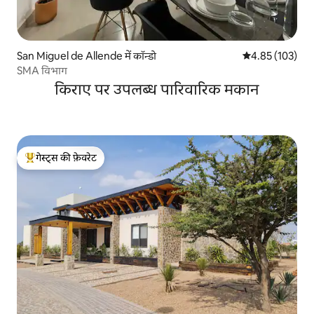
San Miguel de Allende में कॉन्डो
औसत रेटिंग 5 में स
4.85 (103)
SMA विभाग
किराए पर उपलब्ध पारिवारिक मकान
गेस्ट्स की फ़ेवरेट
गेस्ट्स का टॉप फ़ेवरेट