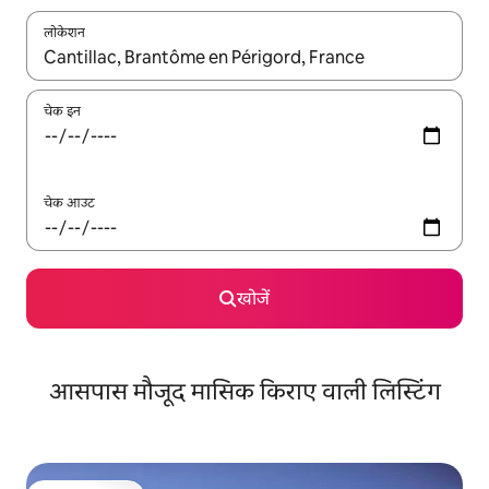
लोकेशन
नतीजों के उपलब्ध होने पर, अप और डाउन 'ऐरो की' का इस्तेमाल करके नेविगेट करें
चेक इन
चेक आउट
खोजें
आसपास मौजूद मासिक किराए वाली लिस्टिंग