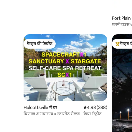
Fort Plain 
फ़ार्म हाउ
Stead
गेस्ट्स की फ़ेवरेट
गेस्ट्स 
गेस्ट्स की फ़ेवरेट
गेस्ट्स का 
Halcottsville में घर
औसत रेटिंग 5 में से 4.93, 388
4.93 (388)
विशाल अभयारण्य x स्टारगेट सेल्फ़ - केयर रिट्रीट