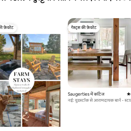
की फ़ेवरेट
गेस्ट्स की फ़ेवरेट
टॉप फ़ेवरेट
गेस्ट्स की फ़ेवरेट
 समीक्षाएँ
Saugerties में कॉटेज
औस
नई: वुडस्टॉक से आरामदायक बार्न - स्टाइ
मिनट