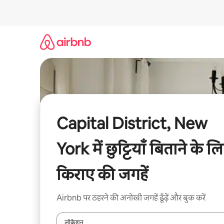
इसे
छोड़कर
सीधा
कॉन्टेंट
पर
जाएँ
Capital District, New
York में छुट्टियाँ बिताने के ल
किराए की जगहें
Airbnb पर ठहरने की अनोखी जगहें ढूँढ़ें और बुक करें
लोकेशन