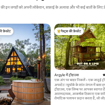
रने की इन जगहों को अपनी लोकेशन, सफ़ाई के अलावा और भी कई बातों के लिए ऊँची
की फ़ेवरेट
गेस्ट्स की फ़ेवरेट
टॉप फ़ेवरेट
गेस्ट्स का टॉप फ़ेवरेट
 समीक्षाएँ
Argyle में ट्रीहाउस
औ
एक अंग पर बाहर निकलें • एक जादुई ट्र
अनुभव
अपस्टेट न्यूयॉर्क के शांत जंगल में बसा ह
ट्रीहाउस, एक लिम्ब पर आपका स्वागत ह
आरामदायक, आकर्षक ठिकाना एक शांति
रोमांटिक पलायन प्रदान करता है, जो जोड़
यात्रियों के लिए बिल्कुल सही है जो प्रकृति