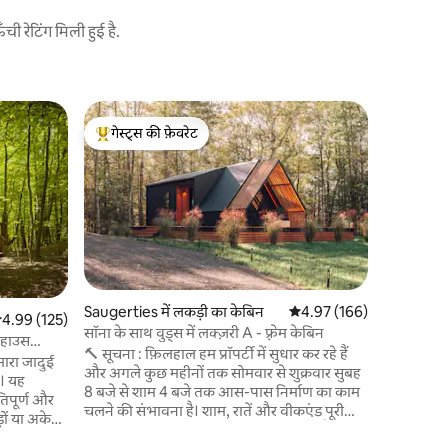
 रेटिंग मिली हुई है.
Cobleskill 
गेस्ट्स की फ़ेवरेट
गेस्ट्स की
Agrofore
गेस्ट्स का टॉप फ़ेवरेट
गेस्ट्स की
Ponds पर 
लॉन्ग फ़्यूच
हमारी अनोख
आरामदायक 
है, जिसमें 
करने और स्
पर फ़ोकस कि
जानवर नहीं ह
है।) हमारा गुंबद हमारी 171 एकड़ की कृषि वानिकी
Saugerties में लकड़ी का केबिन
औसत रेटिंग 5 में से 4.97, 16
4.97 (166)
भूमि, पहाड़
सत रेटिंग 5 में से 4.99, 125 समीक्षाएँ
4.99 (125)
सॉना के साथ वुड्स में लक्ज़री A - फ़्रेम केबिन
प्रदान करता 
ीहाउस
🔨 सूचना : फ़िलहाल हम प्रॉपर्टी में सुधार कर रहे हैं
प्राकृतिक सु
मारा जादुई
और अगले कुछ महीनों तक सोमवार से शुक्रवार सुबह
ै। यह
8 बजे से शाम 4 बजे तक आस-पास निर्माण का काम
पूर्ण और
चलने की संभावना है। शाम, रातें और वीकएंड पूरी
ों या अकेले
तरह से शांत और बिना किसी परेशानी के होते हैं। 🏡
 से जुड़ना