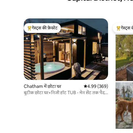
गेस्ट्स की फ़ेवरेट
गेस्ट्स 
गेस्ट्स का टॉप फ़ेवरेट
गेस्ट्स का 
Chatham में छोटा घर
औसत रेटिंग 5 में से 4.99, 369
4.99 (369)
बुटीक छोटा घर+निजी हॉट TUB - मेन सेंट तक पैदल
चलें