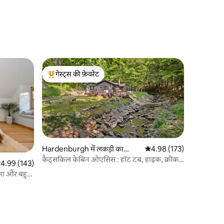
गेस्ट्स की फ़ेवरेट
गेस्ट्स का टॉप फ़ेवरेट
Hardenburgh में लकड़ी का
औसत रेटिंग 5 में से 4.98, 17
4.98 (173)
केबिन
कैट्सकिल केबिन ओएसिस : हॉट टब, हाइक, क्रीक,
सत रेटिंग 5 में से 4.99, 143 समीक्षाएँ
4.99 (143)
रिलैक्स
ना और बहुत