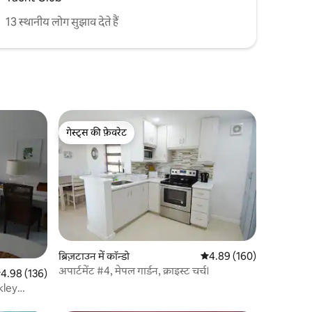
13 स्थानीय लोग सुझाव देते हैं
गेस्ट्स की फ़ेवरेट
गेस्ट्स की फ़ेवरेट
ब्रिज़टाउन में कॉन्डो
औसत रेटिंग 5 में से 4.89, 16
4.89 (160)
अपार्टमेंट #4, मेपल गार्डन, क्राइस्ट चर्च।
सत रेटिंग 5 में से 4.98, 136 समीक्षाएँ
4.98 (136)
kley