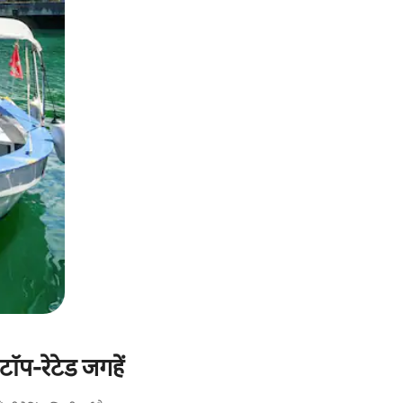
टॉप-रेटेड जगहें