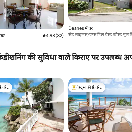
Deanes में घर
 समीक्षाएँ
सेंट साइलस/एप्स हिल वेस्ट कोस्ट पूल 
ं घर
औसत रेटिंग 5 में से 4.93, 82 समीक्षाएँ
4.93 (82)
ंडीशनिंग की सुविधा वाले किराए पर उपलब्ध अपार
फ़ेवरेट
गेस्ट्स की फ़ेवरेट
फ़ेवरेट
गेस्ट्स का टॉप फ़ेवरेट