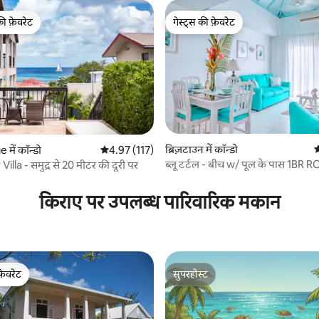
की फ़ेवरेट
गेस्ट्स की फ़ेवरेट
टॉप फ़ेवरेट
गेस्ट्स की फ़ेवरेट
ब्रिज़टाउन में कॉन्डो
औ
e में कॉन्डो
औसत रेटिंग 5 में से 4.97, 117 समीक्षाएँ
4.97 (117)
ब्लू टर्टल - बीच w/ पूल के पास 1BR
illa - समुद्र से 20 मीटर की दूरी पर
 समीक्षाएँ
कॉन्डो
किराए पर उपलब्ध पारिवारिक मकान
फ़ेवरेट
सुपरहोस्ट
फ़ेवरेट
सुपरहोस्ट