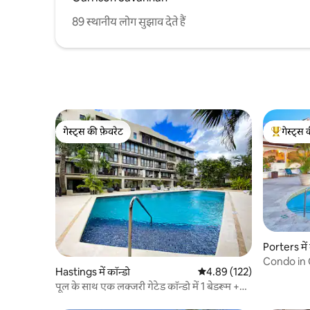
89 स्थानीय लोग सुझाव देते हैं
गेस्ट्स की फ़ेवरेट
गेस्ट्स 
गेस्ट्स की फ़ेवरेट
गेस्ट्स का 
Porters में 
Condo in 
Hastings में कॉन्डो
औसत रेटिंग 5 में से 4.89, 122
4.89 (122)
पूल के साथ एक लक्जरी गेटेड कॉन्डो में 1 बेडरूम +
आँगन