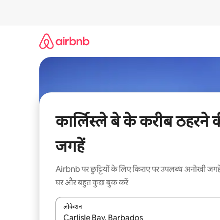
इसे
छोड़कर
सीधा
कॉन्टेंट
पर
जाएँ
कार्लिस्ले बे के करीब ठहरने 
जगहें
Airbnb पर छुट्टियों के लिए किराए पर उपलब्ध अनोखी जगहे
घर और बहुत कुछ बुक करें
लोकेशन
नतीजों के उपलब्ध होने पर, अप और डाउन 'ऐरो की' का इस्तेमाल 