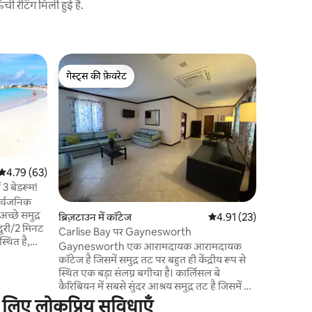
 रेटिंग मिली हुई है.
Bay Street 
गेस्ट्स की फ़ेवरेट
गेस्ट्स
रॉयल पाम, 
गेस्ट्स की फ़ेवरेट
गेस्ट्स का
कार्लिसल बे
दो अलग - अ
प्रदान करता
ऊपरी मंजिल
कोरल रेत प
आप बगीचे क
औसत रेटिंग 5 में से 4.79, 63 समीक्षाएँ
4.79 (63)
पर सही होते
ं 3 बेडरूम!
खरीदारी औ
सार्वजनिक
पेशकश करत
च्छे समुद्र
ब्रिज़टाउन में कॉटेज
औसत रेटिंग 5 में से 4.91, 2
4.91 (23)
के केंद्र तक
दूरी/2 मिनट
जगह।
Carlise Bay पर Gaynesworth
स्थित है,
Gaynesworth एक आरामदायक आरामदायक
गैस स्टेशन भी
कॉटेज है जिसमें समुद्र तट पर बहुत ही केंद्रीय रूप से
etown 10
स्थित एक बड़ा संलग्न बगीचा है। कार्लिसल बे
नों में से
कैरिबियन में सबसे सुंदर आश्रय समुद्र तट है जिसमें 2
 इसलिए हम तक
किमी सफेद रेत और क्लैम गर्म पानी है जहां आप चल
े लिए लोकप्रिय सुविधाएँ
ह कपल्स,