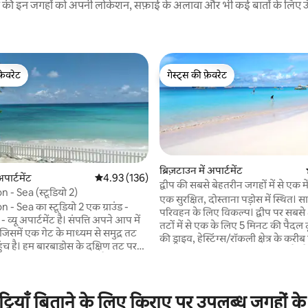
रने की इन जगहों को अपनी लोकेशन, सफ़ाई के अलावा और भी कई बातों के लिए ऊँची
फ़ेवरेट
गेस्ट्स की फ़ेवरेट
फ़ेवरेट
गेस्ट्स की फ़ेवरेट
ब्रिज़टाउन में अपार्टमेंट
पार्टमेंट
औसत रेटिंग 5 में से 4.93, 136 समीक्षाएँ
4.93 (136)
द्वीप की सबसे बेहतरीन जगहों में से एक मे
 - Sea (स्टूडियो 2)
एक सुरक्षित, दोस्ताना पड़ोस में स्थित। 
 - Sea का स्टूडियो 2 एक ग्राउंड -
परिवहन के लिए विकल्प। द्वीप पर सबसे अ
 समीक्षाएँ
 - व्यू अपार्टमेंट है। संपत्ति अपने आप में
तटों में से एक के लिए 5 मिनट की पैदल 
, जिसमें एक गेट के माध्यम से समुद्र तट
की ड्राइव, हेस्टिंग्स/रॉकली क्षेत्र के करीब 
ंच है। हम बारबाडोस के दक्षिण तट पर
जिसमें कई बार, रेस्टोरेंट और दुकानें हैं। 
कुछ मिनट की पैदल दूरी पर है। Bridg
ाध्यम से बुक किया जा सकता है। कमरों
मिनट की ड्राइव से भी कम दूरी पर है। मेज़बा
 दरवाजे हैं जिन्हें एक ही समय में किराए
एक डाउनस्टेयर अपार्टमेंट में रहता है,
छुट्टियाँ बिताने के लिए किराए पर उपलब्ध जगहों क
ोला जा सकता है। अन्यथा, वे सुरक्षित
पहुँचना हमेशा आसान होगा। हमारी जग