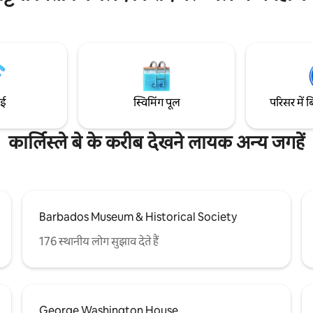
ं। स्टूडियो 4 पहली मंजिल पर है। संपत्ति
व्यावसायिक यात्रियों, परिवार (बच्चों के 
े 15 मिनट की ड्राइव पर है। सभी पृष्ठभूमि
समूहों के लिए अच्छी है
स्वागत है।
ाई
स्विमिंग पूल
परिसर में ब
कार्लिस्ले बे के करीब देखने लायक अन्य जगहें
Barbados Museum & Historical Society
176 स्थानीय लोग सुझाव देते हैं
George Washington House