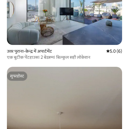
उत्तर पुराना-केन्द्र में अपार्टमेंट
औसत रेटिंग 5 म
5.0 (6)
एक बुटीक पेंटहाउस। 2 बेडरूम। बिल्कुल सही लोकेशन
सुपरहोस्ट
सुपरहोस्ट