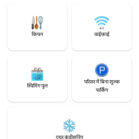
वैट जोड़ा जाएगा ताजा पुनर्निर्मित और त्रुटिहीन रूप से
के बीच बैठने की शांत जग
प्रमुख स्थानीय आर्किटेक्ट द्वारा डिज़ाइन किया गया,
जिसमें फ़ायर पिट भी शाम
यह बुटीक अपार्टमेंट एक मणि है। प्राकृतिक सामग्री,
जिसमें आरामदायक ब
सुंदर रंग, प्रचुर मात्रा में प्राकृतिक प्रकाश, और हर
माहौल है जो आपको मुस्
विवरण पर ध्यान यह एक सपना - योग्य छुट्टी घर
मेज़बानी जोड़ों और व्यक
बनाता है जिसे आप छोड़ना नहीं चाहेंगे! -2 बेडरूम
किचन
वाईफ़ाई
कोई भी एक प्रामाणिक 
(#1: क्वीन साइज़ बेड; #2: फ़ुल साइज़ बेड) - पूरी
तरह से सुसज्जित शेफ की रसोई - शांतिप्रिय बालकनी
- नामित कार्यस्थान - स्मार्ट टीवी, फास्ट वाईफ़ाई -
हर कमरे में नियंत्रित सेंट्रल हीटिंग/एसी - वाशिंग
मशीन / ड्रायर / आयरन - डिशवॉशर - हर खिड़की से
सुंदर बगीचे के दृश्यों से घिरा हुआ स्थानीय कलाकारों
और डिजाइनरों के टुकड़ों के साथ ठाठ, आधुनिक
डिजाइन मेहमान अपार्टमेंट के सभी हिस्सों का आनंद
परिसर में बिना शुल्क
स्विमिंग पूल
ले सकते हैं तेल अवीव में आराम और सुविधा का
पार्किंग
अनुभव सुनिश्चित करने के लिए, मैं आपके चेक इन के
दौरान या आपके ठहरने के दौरान आपका व्यक्तिगत
रूप से स्वागत करूँगा। बेडरूम ऐतिहासिक ट्रम्पेलडर
कब्रिस्तान की अनदेखी करते हैं। इजरायली
किंवदंतियों, Bialik, Dizengoff, अरिक आइंस्टीन
और अन्य लोगों के लिए ऐतिहासिक, यह वास्तव में
एक विशेष स्थान है, जो इतिहास - पफ और छोटे
समूहों द्वारा खोजा गया है। होवेवी सिय्योन स्ट्रीट तेल
एयर कंडीशनिंग