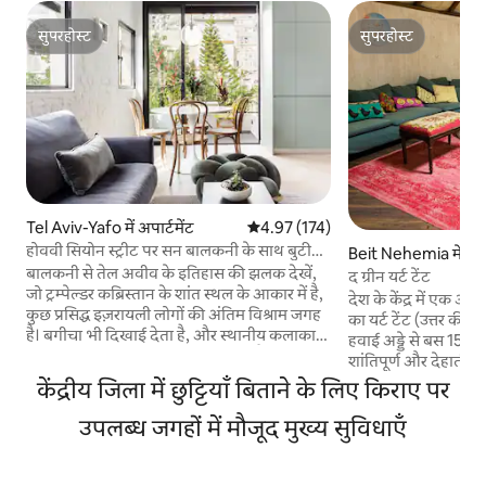
सुपरहोस्ट
सुपरहोस्ट
सुपरहोस्ट
सुपरहोस्ट
Tel Aviv-Yafo में अपार्टमेंट
औसत रेटिंग 5 में से 4.97, 174 समीक्षाएँ
4.97 (174)
होववी सियोन स्ट्रीट पर सन बालकनी के साथ बुटीक
Beit Nehemia में लक
अपार्टमेंट
बालकनी से तेल अवीव के इतिहास की झलक देखें,
द ग्रीन यर्ट टेंट
जो ट्रम्पेल्डर कब्रिस्तान के शांत स्थल के आकार में है,
देश के केंद्र में एक ऑर्
कुछ प्रसिद्ध इज़रायली लोगों की अंतिम विश्राम जगह
का यर्ट टेंट (उत्तर की तरह लगता 
है। बगीचा भी दिखाई देता है, और स्थानीय कलाकारों
हवाई अड्डे से बस 15 मि
और डिज़ाइनरों द्वारा कई objets d'art हैं। खूबसूरत,
शांतिपूर्ण और देहाती जैवि
शांत, मध्य Hovevei Zion St. पर स्थित,
से गर्म और स्टाइलिश 
केंद्रीय जिला में छुट्टियाँ बिताने के लिए किराए पर
Bugrashov से ठीक 4 मिनट की दूरी पर, समुद्र तट
अनोखे और लाड़ प्यार से 
से सिर्फ 4 मिनट की दूरी पर, और सभी सबसे योग्य
उपलब्ध जगहों में मौजूद मुख्य सुविधाएँ
स्वागत है। यह जगह उड़ा
रेस्तरां, बार और कैफे के पास। कृपया ध्यान दें कि
करने के लिए एकदम सह
अगर इज़रायली कानून (इज़रायली नागरिक और काम
प्रकृति के करीब है। आओ और ज़मीन से जुड़ें। हमारे
करने वाले वीज़ा वाले मेहमान) आपकी बुकिंग में 17%
फ़ार्म में आप सब्ज़ी के ब