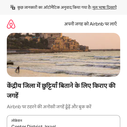
इसे
कुछ जानकारी का ऑटोमैटिक अनुवाद किया गया है। 
मूल भाषा दिखाएँ
छोड़कर
सीधा
कॉन्टेंट
अपनी जगह को Airbnb पर लाएँ
पर
जाएँ
केंद्रीय जिला में छुट्टियाँ बिताने के लिए किराए की
जगहें
Airbnb पर ठहरने की अनोखी जगहें ढूँढ़ें और बुक करें
लोकेशन
नतीजों के उपलब्ध होने पर, अप और डाउन 'ऐरो की' का इस्तेमाल करके नेविगेट करें