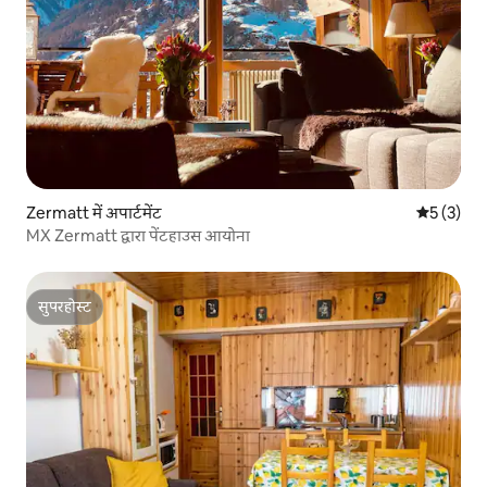
Zermatt में अपार्टमेंट
औसत रेटिंग 5
5 (3)
MX Zermatt द्वारा पेंटहाउस आयोना
सुपरहोस्ट
सुपरहोस्ट