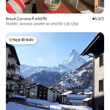
Breuil-Cervinia में अपार्टमेंट
औसत रेटिंग 5 
5 (47)
जिओमेन, कलात्मक आकर्षण का अपार्टमेंट CIR 1258
गेस्ट्स की फ़ेवरेट
गेस्ट्स का टॉप फ़ेवरेट