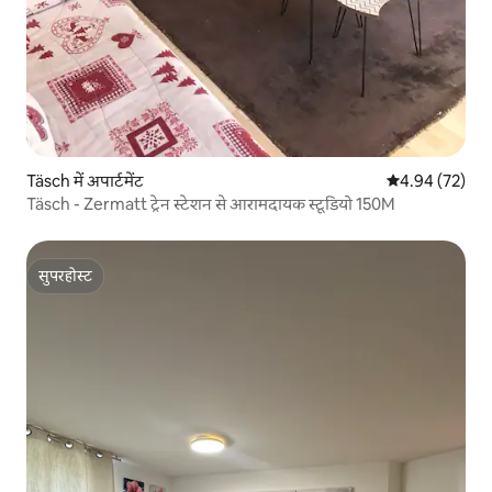
Täsch में अपार्टमेंट
औसत रेटिंग 5 में 
4.94 (72)
Täsch - Zermatt ट्रेन स्टेशन से आरामदायक स्टूडियो 150M
सुपरहोस्ट
सुपरहोस्ट