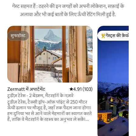
गेस्ट सहमत हैं : ठहरने की इन जगहों को अपनी लोकेशन, सफ़ाई के
अलावा और भी कई बातों के लिए ऊँची रेटिंग मिली हुई है.
सुपरहोस्ट
गेस्ट्स की फ़ेवरेट
सुपरहोस्ट
गेस्ट्स का टॉप फ़ेवरेट
Zermatt में अपार्टमेंट
औसत रेटिंग 5 में से 4.91, 103 समीक्षाएँ
4.91 (103)
ट्रूडीज़ टेरेस - 2 बेडरूम, मैटरहॉर्न के नज़ारे
ट्रूडीज़ टेरेस, टैक्सी ड्रॉप-ऑफ़ पॉइंट से 250 मीटर
ऊँची ढलान पर मौजूद है, जहाँ तक पैदल जाना होगा।
हम दुनिया भर से आने वाले मेहमानों का स्वागत करते
हैं, ताकि वे मैटरहॉर्न के रहस्य का अनुभव ले सकें।
ट्रूडीज़ टेरेस में दो आरामदायक, सुविधाजनक और
स्टाइलिश बेडरूम हैं। हमारे पास दो आधुनिक बाथरूम