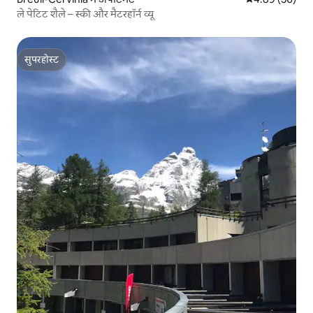
ले पेटिट शैले – स्की और मैटरहॉर्न व्यू
सुपरहोस्ट
सुपरहोस्ट