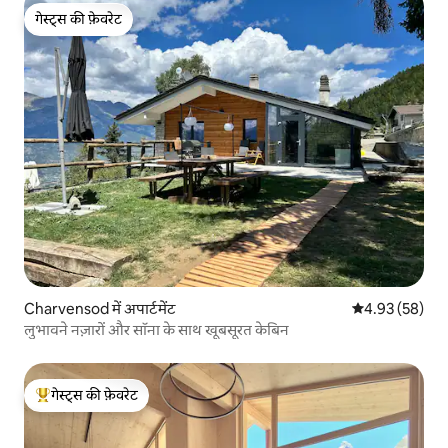
गेस्ट्स की फ़ेवरेट
गेस्ट्स की फ़ेवरेट
Charvensod में अपार्टमेंट
औसत रेटिंग 5 में 
4.93 (58)
लुभावने नज़ारों और सॉना के साथ खूबसूरत केबिन
गेस्ट्स की फ़ेवरेट
गेस्ट्स का टॉप फ़ेवरेट