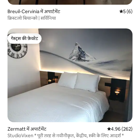
Breuil-Cervinia में अपार्टमेंट
औसत रेटिंग 5
5 (6)
क्रिस्टलो बियान्को | सर्विनिया
गेस्ट्स की फ़ेवरेट
गेस्ट्स की फ़ेवरेट
Zermatt में अपार्टमेंट
औसत रेटिंग 5 में स
4.96 (262)
StudioVixen * पूरी तरह से नवीनीकृत, केंद्रीय, स्की के लिए आदर्श *