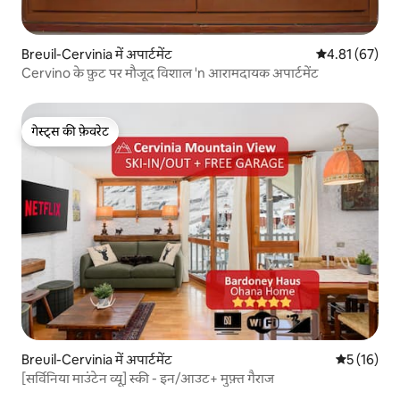
Breuil-Cervinia में अपार्टमेंट
औसत रेटिंग 5 में 
4.81 (67)
Cervino के फ़ुट पर मौजूद विशाल 'n आरामदायक अपार्टमेंट
गेस्ट्स की फ़ेवरेट
गेस्ट्स की फ़ेवरेट
Breuil-Cervinia में अपार्टमेंट
औसत रेटिंग 5 
5 (16)
[सर्विनिया माउंटेन व्यू] स्की - इन/आउट+ मुफ़्त गैराज