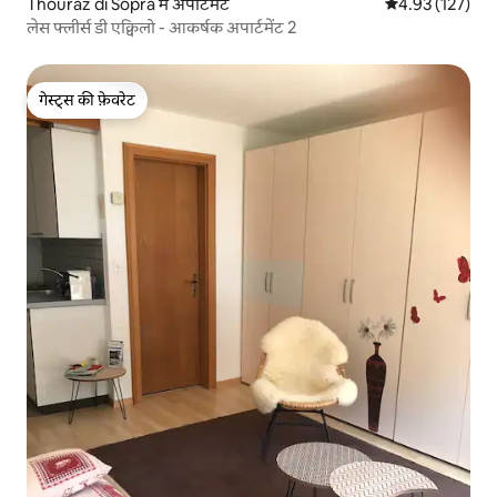
Thouraz di Sopra में अपार्टमेंट
औसत रेटिंग 5 में स
4.93 (127)
लेस फ्लीर्स डी एक्विलो - आकर्षक अपार्टमेंट 2
गेस्ट्स की फ़ेवरेट
गेस्ट्स की फ़ेवरेट