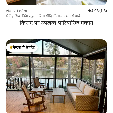
शेर्लोट में कॉन्डो
औसत रेटिंग 5 में स
4.93 (113)
ऐतिहासिक किंग सुइट · बिना सीढ़ियों वाला · मायर्स पार्क
किराए पर उपलब्ध पारिवारिक मकान
गेस्ट्स की फ़ेवरेट
गेस्ट्स का टॉप फ़ेवरेट