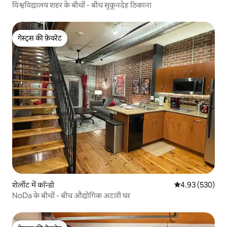
विश्वविद्यालय शहर के बीचों - बीच सुकूनदेह ठिकाना
गेस्ट्स की फ़ेवरेट
गेस्ट्स की फ़ेवरेट
शेर्लोट में कॉन्डो
औसत रेटिंग 5 में स
4.93 (530)
NoDa के बीचों - बीच औद्योगिक अटारी घर