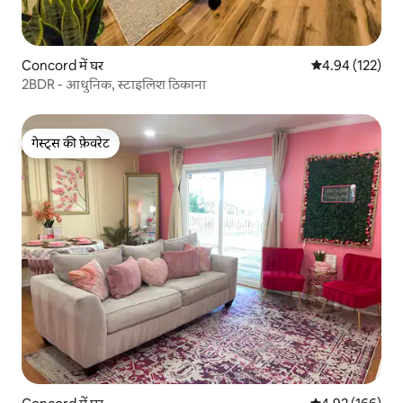
Concord में घर
औसत रेटिंग 5 में स
4.94 (122)
2BDR - आधुनिक, स्टाइलिश ठिकाना
गेस्ट्स की फ़ेवरेट
गेस्ट्स की फ़ेवरेट