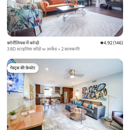
कॉर्नीलियस में कॉन्डो
औसत रेटिंग 5 में स
4.92 (146)
3 BD स्टाइलिश कोंडो w आर्केड + 2 बालकनी!
गेस्ट्स की फ़ेवरेट
गेस्ट्स की फ़ेवरेट