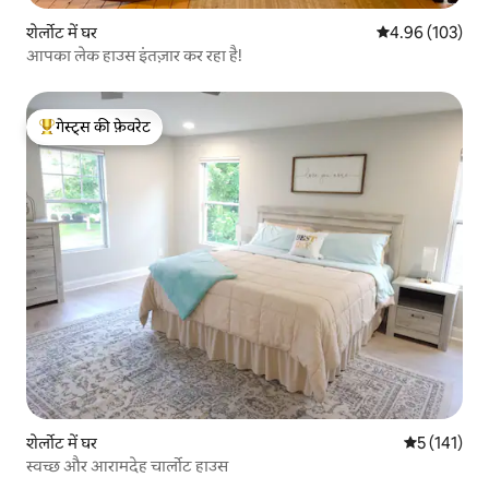
शेर्लोट में घर
औसत रेटिंग 5 में स
4.96 (103)
आपका लेक हाउस इंतज़ार कर रहा है!
गेस्ट्स की फ़ेवरेट
गेस्ट्स का टॉप फ़ेवरेट
शेर्लोट में घर
औसत रेटिंग 5 म
5 (141)
स्वच्छ और आरामदेह चार्लोट हाउस