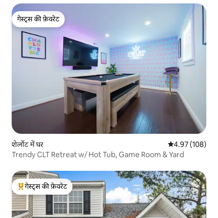
गेस्ट्स की फ़ेवरेट
गेस्ट्स की फ़ेवरेट
शेर्लोट में घर
औसत रेटिंग 5 में स
4.97 (108)
Trendy CLT Retreat w/ Hot Tub, Game Room & Yard
गेस्ट्स की फ़ेवरेट
गेस्ट्स का टॉप फ़ेवरेट