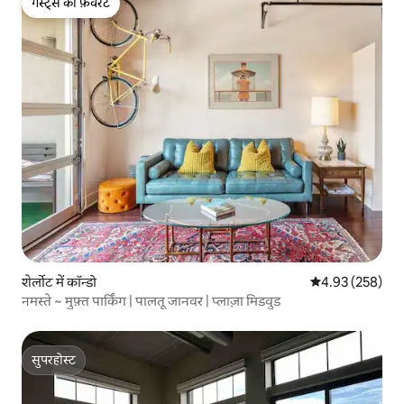
गेस्ट्स की फ़ेवरेट
गेस्ट्स की फ़ेवरेट
शेर्लोट में कॉन्डो
औसत रेटिंग 5 में स
4.93 (258)
नमस्ते ~ मुफ़्त पार्किंग | पालतू जानवर | प्लाज़ा मिडवुड
सुपरहोस्ट
सुपरहोस्ट