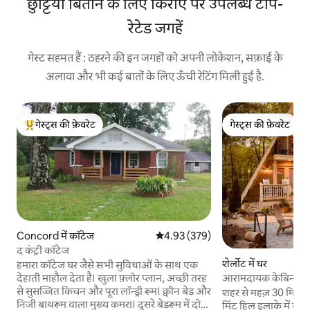
छुट्टियाँ बिताने के लिए किराए पर उपलब्ध टॉप-
रेटेड जगहें
गेस्ट सहमत हैं : ठहरने की इन जगहों को अपनी लोकेशन, सफ़ाई के
अलावा और भी कई बातों के लिए ऊँची रेटिंग मिली हुई है.
गेस्ट्स की फ़ेवरेट
गेस्ट्स की फ़ेवरेट
गेस्ट्स का टॉप फ़ेवरेट
गेस्ट्स की फ़ेवरेट
Concord में कॉटेज
औसत रेटिंग 5 में से 4.93, 379 समीक्षाएँ
4.93 (379)
द कंट्री कॉटेज
शेर्लोट में घर
हमारा कॉटेज घर जैसे सभी सुविधाओं के साथ एक
आरामदायक केबिन - प्
देहाती माहौल देता है। खुला फ़्लोर प्लान, अच्छी तरह
से सुसज्जित किचन और पूरा लॉन्ड्री रूम। क्वीन बेड और
शहर से महज़ 30 मिनट की
निजी बाथरूम वाला मुख्य कमरा। दूसरे बेडरूम में दो
मिंट हिल इलाके में मौजू