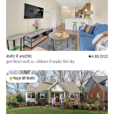
शेर्लोट में अपार्टमेंट
औसत रेटिंग 5 में स
4.85 (512)
फ़ुल किचन वाली A+ लोकेशन में वाइब्रेंट किंग बेड
गेस्ट्स की फ़ेवरेट
गेस्ट्स का टॉप फ़ेवरेट