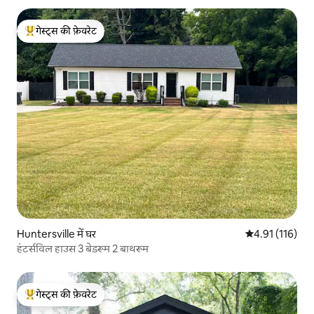
गेस्ट्स की फ़ेवरेट
गेस्ट्स का टॉप फ़ेवरेट
Huntersville में घर
औसत रेटिंग 5 में स
4.91 (116)
हंटर्सविल हाउस 3 बेडरूम 2 बाथरूम
गेस्ट्स की फ़ेवरेट
गेस्ट्स का टॉप फ़ेवरेट