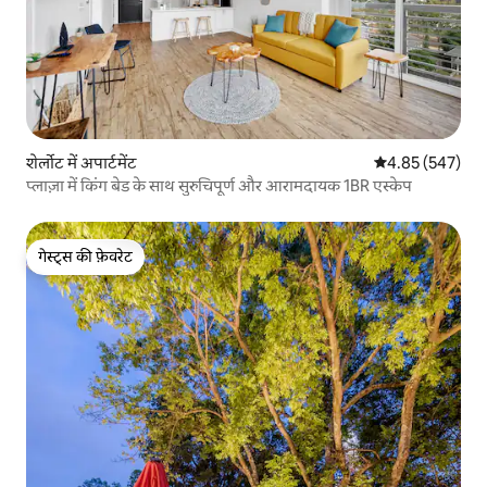
शेर्लोट में अपार्टमेंट
औसत रेटिंग 5 में स
4.85 (547)
प्लाज़ा में किंग बेड के साथ सुरुचिपूर्ण और आरामदायक 1BR एस्केप
गेस्ट्स की फ़ेवरेट
गेस्ट्स की फ़ेवरेट