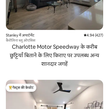
Stanley में अपार्टमेंट
औसत रेटिंग 5 में स
4.94 (427)
कैरोलिना ब्लू ओएसिस
Charlotte Motor Speedway के करीब
छुट्टियाँ बिताने के लिए किराए पर उपलब्ध अन्य
शानदार जगहें
गेस्ट्स की फ़ेवरेट
गेस्ट्स का टॉप फ़ेवरेट