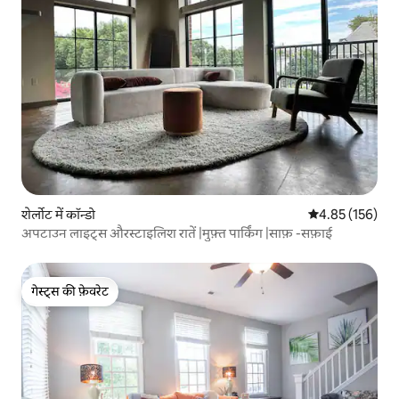
शेर्लोट में कॉन्डो
औसत रेटिंग 5 में स
4.85 (156)
अपटाउन लाइट्स औरस्टाइलिश रातें |मुफ़्त पार्किंग |साफ़ -सफ़ाई
गेस्ट्स की फ़ेवरेट
गेस्ट्स की फ़ेवरेट