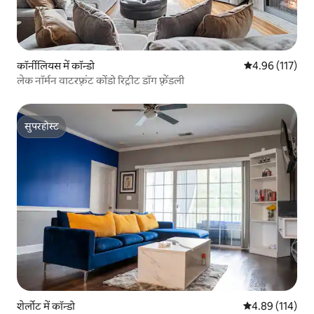
कॉर्नीलियस में कॉन्डो
औसत रेटिंग 5 में स
4.96 (117)
लेक नॉर्मन वाटरफ़्रंट कोंडो रिट्रीट डॉग फ़्रेंडली
सुपरहोस्ट
सुपरहोस्ट
शेर्लोट में कॉन्डो
औसत रेटिंग 5 में स
4.89 (114)