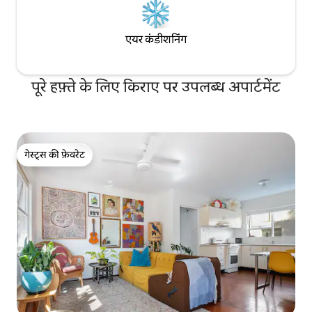
उपनगरों में आम नहीं है! अंडर - फ़्लोर हीटिंग एयर
कंडीशनिंग Bronte और Clovelly समुद्र तट के
साथ - साथ शानदार कैफे, रेस्तरां और सार्वजनिक
एयर कंडीशनिंग
परिवहन दोनों के लिए आसान चलना।
पूरे हफ़्ते के लिए किराए पर उपलब्ध अपार्टमेंट
गेस्ट्स की फ़ेवरेट
गेस्ट्स की फ़ेवरेट