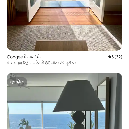
Coogee में अपार्टमेंट
औसत रेटिंग 5 
5 (32)
बीचसाइड रिट्रीट – रेत से 80 मीटर की दूरी पर
सुपरहोस्ट
सुपरहोस्ट