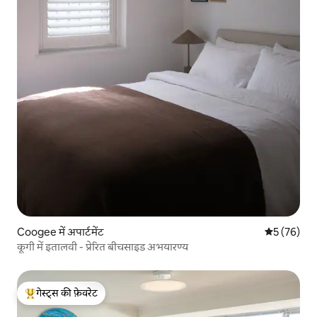
Coogee में अपार्टमेंट
औसत रेटिंग 5 
5 (76)
कूगी में इतालवी - प्रेरित बीचसाइड अभयारण्य
गेस्ट्स की फ़ेवरेट
गेस्ट्स का टॉप फ़ेवरेट