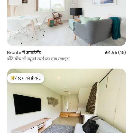
Bronte में अपार्टमेंट
औसत रेटिंग 5 में 
4.96 (45)
ब्रोंटे बीच सी व्यूज़। स्वर्ग का एक स्लाइस
गेस्ट्स की फ़ेवरेट
गेस्ट्स का टॉप फ़ेवरेट