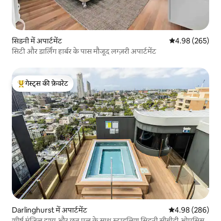
सिडनी में अपार्टमेंट
औसत रेटिंग 5 में स
4.98 (265)
सिटी और डार्लिंग हार्बर के पास मौजूद लग्ज़री अपार्टमेंट
गेस्ट्स की फ़ेवरेट
गेस्ट्स का टॉप फ़ेवरेट
Darlinghurst में अपार्टमेंट
औसत रेटिंग 5 में स
4.98 (286)
शीर्ष मंजिल दृश्य और छत पूल के साथ स्टाइलिश सिडनी सीबीडी ओएसिस