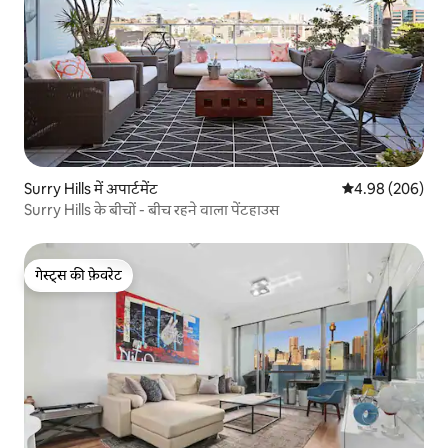
Surry Hills में अपार्टमेंट
औसत रेटिंग 5 में स
4.98 (206)
Surry Hills के बीचों - बीच रहने वाला पेंटहाउस
गेस्ट्स की फ़ेवरेट
गेस्ट्स की फ़ेवरेट