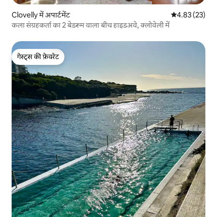
Clovelly में अपार्टमेंट
औसत रेटिंग 5 में 
4.83 (23)
कला संग्रहकर्ता का 2 बेडरूम वाला बीच हाइडअवे, क्लोवेली में
गेस्ट्स की फ़ेवरेट
गेस्ट्स की फ़ेवरेट