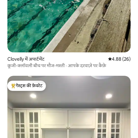
Clovelly में अपार्टमेंट
औसत रेटिंग 5 में 
4.88 (26)
कूजी-क्लॉवली बीच पर मौज-मस्ती · आपके दरवाज़े पर कैफ़े
गेस्ट्स की फ़ेवरेट
गेस्ट्स का टॉप फ़ेवरेट