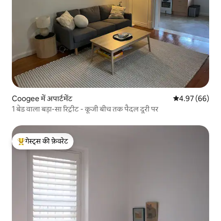
Coogee में अपार्टमेंट
औसत रेटिंग 5 में 
4.97 (66)
1 बेड वाला बड़ा-सा रिट्रीट - कूजी बीच तक पैदल दूरी पर
गेस्ट्स की फ़ेवरेट
गेस्ट्स का टॉप फ़ेवरेट