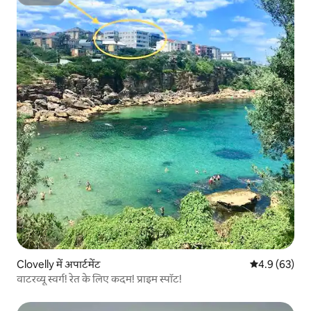
सुपरहोस्ट
Clovelly में अपार्टमेंट
औसत रेटिंग 5 में
4.9 (63)
वाटरव्यू स्वर्ग! रेत के लिए कदम! प्राइम स्पॉट!