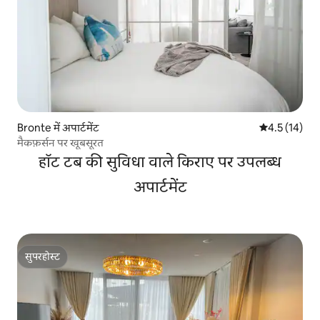
Bronte में अपार्टमेंट
औसत रेटिंग 5 मे
4.5 (14)
मैकफ़र्सन पर खूबसूरत
हॉट टब की सुविधा वाले किराए पर उपलब्ध
अपार्टमेंट
सुपरहोस्ट
सुपरहोस्ट