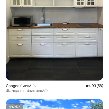
Coogee में अपार्टमेंट
औसत रेटिंग 5 में 
4.93 (58)
बीचसाइड वन - बेडरूम अपार्टमेंट
सुपरहोस्ट