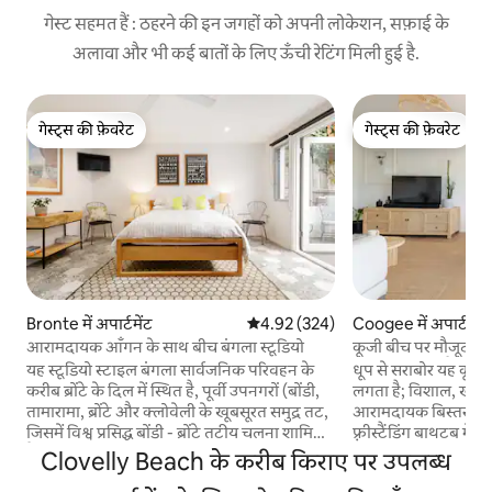
गेस्ट सहमत हैं : ठहरने की इन जगहों को अपनी लोकेशन, सफ़ाई के
अलावा और भी कई बातों के लिए ऊँची रेटिंग मिली हुई है.
गेस्ट्स की फ़ेवरेट
गेस्ट्स की फ़ेवरेट
गेस्ट्स की फ़ेवरेट
गेस्ट्स की फ़ेवरेट
Bronte में अपार्टमेंट
औसत रेटिंग 5 में से 4.92, 324 समीक्षाएँ
4.92 (324)
Coogee में अपार्टमेंट
आरामदायक आँगन के साथ बीच बंगला स्टूडियो
कूजी बीच पर मौजूद 
ठिकाना | निजी गैरेज
यह स्टूडियो स्टाइल बंगला सार्वजनिक परिवहन के
धूप से सराबोर यह कूजी अ
करीब ब्रोंटे के दिल में स्थित है, पूर्वी उपनगरों (बोंडी,
लगता है; विशाल, खूबस
तामारामा, ब्रोंटे और क्लोवेली के खूबसूरत समुद्र तट,
आरामदायक बिस्तरों और
जिसमें विश्व प्रसिद्ध बोंडी - ब्रोंटे तटीय चलना शामिल
फ़्रीस्टैंडिंग बाथटब में
है! आधुनिक सजावट और खत्म के साथ फिट यह गर्म
बारबेक्यू वाली बालकनी
Clovelly Beach के करीब किराए पर उपलब्ध
और आमंत्रित दोनों के साथ - साथ एक डिजाइनर
लें और हर कमरे में तेज