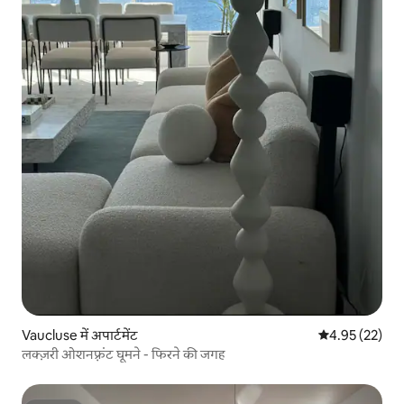
Vaucluse में अपार्टमेंट
औसत रेटिंग 5 में 
4.95 (22)
लक्ज़री ओशनफ़्रंट घूमने - फिरने की जगह