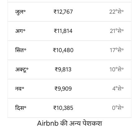
जुल॰
₹12,767
22°से॰
अग॰
₹11,814
21°से॰
सित॰
₹10,480
17°से॰
अक्टू॰
₹9,813
10°से॰
नव॰
₹9,909
4°से॰
दिस॰
₹10,385
0°से॰
Airbnb की अन्य पेशकश