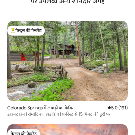
पर उपलब्ध अन्य शानदार जगहें
गेस्ट्स की फ़ेवरेट
गेस्ट्स का टॉप फ़ेवरेट
Colorado Springs में लकड़ी का केबिन
औसत रेटिंग 5 में
5.0 (191)
डाउनटाउन I रोमांटिक I हाइकिंग I फ़ॉरेस्ट से 15 मिनट की दूरी पर
गेस्ट्स की फ़ेवरेट