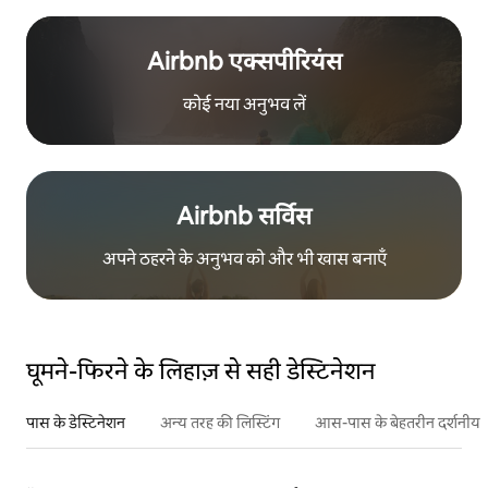
Airbnb एक्सपीरियंस
कोई नया अनुभव लें
Airbnb सर्विस
अपने ठहरने के अनुभव को और भी खास बनाएँ
घूमने-फिरने के लिहाज़ से सही डेस्टिनेशन
पास के डेस्टिनेशन
अन्य तरह की लिस्टिंग
आस-पास के बेहतरीन दर्शनीय स