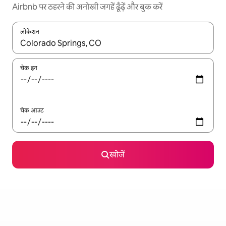
Airbnb पर ठहरने की अनोखी जगहें ढूँढ़ें और बुक करें
लोकेशन
नतीजों के उपलब्ध होने पर, अप और डाउन 'ऐरो की' का इस्तेमाल करके नेविगेट करें
चेक इन
चेक आउट
खोजें