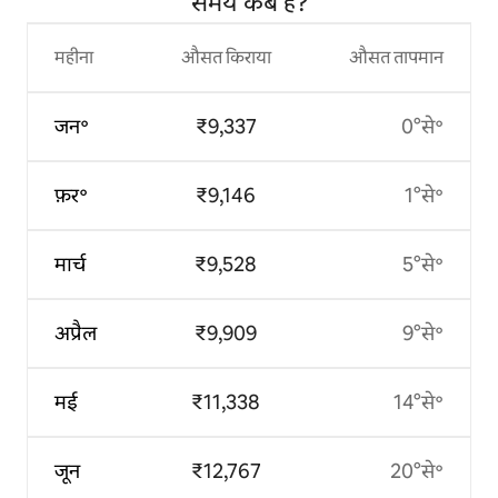
समय कब है?
महीना
औसत किराया
औसत तापमान
जन॰
₹9,337
0°से॰
फ़र॰
₹9,146
1°से॰
मार्च
₹9,528
5°से॰
अप्रैल
₹9,909
9°से॰
मई
₹11,338
14°से॰
जून
₹12,767
20°से॰