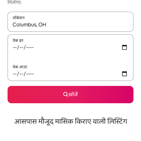
मिलेगा।
लोकेशन
नतीजों के उपलब्ध होने पर, अप और डाउन 'ऐरो की' का इस्तेमाल करके नेविगेट करें
चेक इन
चेक आउट
खोजें
आसपास मौजूद मासिक किराए वाली लिस्टिंग