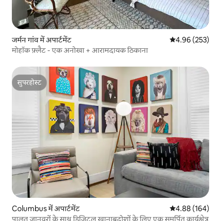
जर्मन गांव में अपार्टमेंट
औसत रेटिंग 5 में स
4.96 (253)
मोहॉक फ़्लैट - एक अनोखा + आरामदायक ठिकाना
सुपरहोस्ट
सुपरहोस्ट
Columbus में अपार्टमेंट
औसत रेटिंग 5 में स
4.88 (164)
पालतू जानवरों के साथ डिजिटल खानाबदोशों के लिए एक समर्पित कार्यक्षेत्र