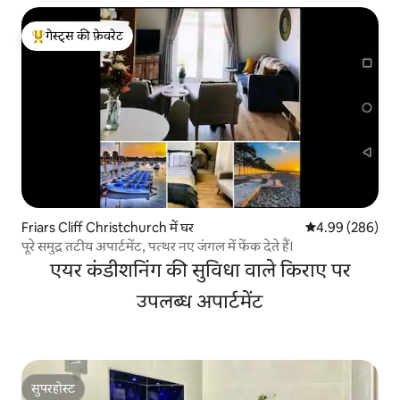
गेस्ट्स की फ़ेवरेट
गेस्ट्स का टॉप फ़ेवरेट
Friars Cliff Christchurch में घर
औसत रेटिंग 5 में स
4.99 (286)
पूरे समुद्र तटीय अपार्टमेंट, पत्थर नए जंगल में फेंक देते हैं।
एयर कंडीशनिंग की सुविधा वाले किराए पर
उपलब्ध अपार्टमेंट
सुपरहोस्ट
सुपरहोस्ट