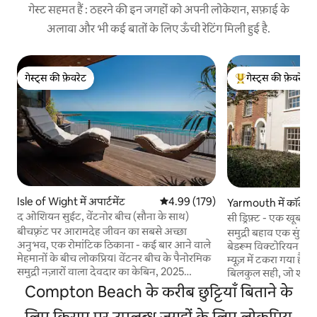
गेस्ट सहमत हैं : ठहरने की इन जगहों को अपनी लोकेशन, सफ़ाई के
अलावा और भी कई बातों के लिए ऊँची रेटिंग मिली हुई है.
गेस्ट्स की फ़ेवरेट
गेस्ट्स की फ़ेवरेट
गेस्ट्स की फ़ेवरेट
गेस्ट्स का टॉप फ़ेवरेट
Isle of Wight में अपार्टमेंट
औसत रेटिंग 5 में से 4.99, 179 समीक्षाएँ
4.99 (179)
Yarmouth में कॉटेज
द ओशियन सुईट, वेंटनोर बीच (सौना के साथ)
सी ड्रिफ़्ट - एक खूबस
बीचफ़्रंट पर आरामदेह जीवन का सबसे अच्छा
समुद्री बहाव एक सुंदर पाइड 
अनुभव, एक रोमांटिक ठिकाना - कई बार आने वाले
बेडरूम विक्टोरियन मछ
मेहमानों के बीच लोकप्रिय। वेंटनर बीच के पैनोरमिक
म्यूज़ में टकरा गया है। एक ऐसे कपल के लिए
समुद्री नज़ारों वाला देवदार का केबिन, 2025
बिलकुल सही, जो शांति 
LUXLife अवॉर्ड्स, बेस्ट कोस्टल रिट्रीट, साउथ
यारमाउथ के कंज़र्वेशन एर
Compton Beach के करीब छुट्टियाँ बिताने के
इंग्लैंड का विजेता। 52 वर्ग मीटर और ओपन प्लान,
हार्बर और कोस्टल पाथ 
जिसमें बाई-फ़ोल्ड खिड़कियाँ/दरवाज़े हैं, जो आपके
लिए किराए पर उपलब्ध जगहों के लिए लोकप्रिय
है। बारीकियों पर ध्यान देना ज़रूरी है; कॉटेज में लकड़ी