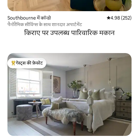
Southbourne में कॉन्डो
औसत रेटिंग 5 में स
4.98 (252)
पैनोरैमिक सीविंग्स के साथ शानदार अपार्टमेंट
किराए पर उपलब्ध पारिवारिक मकान
गेस्ट्स की फ़ेवरेट
गेस्ट्स का टॉप फ़ेवरेट