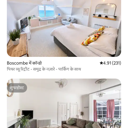
Boscombe में कॉन्डो
औसत रेटिंग 5 में स
4.91 (231)
पियर व्यू रिट्रीट - समुद्र के नज़ारे - पार्किंग के साथ
सुपरहोस्ट
सुपरहोस्ट