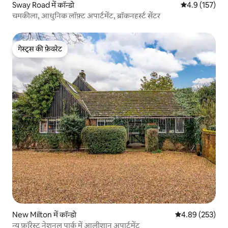
Sway Road में कॉन्डो
औसत रेटिंग 5 में 
4.9 (157)
चमकीला, आधुनिक लॉफ़्ट अपार्टमेंट, ब्रॉकनहर्स्ट सेंटर
गेस्ट्स की फ़ेवरेट
गेस्ट्स की फ़ेवरेट
New Milton में कॉन्डो
औसत रेटिंग 5 में स
4.89 (253)
न्यू फ़ॉरेस्ट नेशनल पार्क में आलीशान अपार्टमेंट