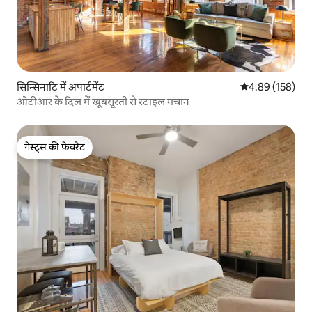
सिन्सिनाटि में अपार्टमेंट
औसत रेटिंग 5 में स
4.89 (158)
ओटीआर के दिल में खूबसूरती से स्टाइल मचान
गेस्ट्स की फ़ेवरेट
गेस्ट्स की फ़ेवरेट