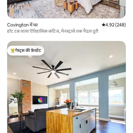
Covington में घर
औसत रेटिंग 5 में स
4.92 (248)
हॉट टब वाला ऐतिहासिक कॉटेज, मेनस्ट्रासे तक पैदल दूरी
गेस्ट्स की फ़ेवरेट
गेस्ट्स का टॉप फ़ेवरेट