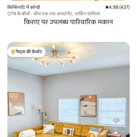
सिन्सिनाटि में कॉन्डो
औसत रेटिंग 5 में स
4.98 (437)
OTR के बीचों - बीच एक नया अपार्टमेंट, पार्किंग शामिल!
किराए पर उपलब्ध पारिवारिक मकान
गेस्ट्स की फ़ेवरेट
गेस्ट्स का टॉप फ़ेवरेट