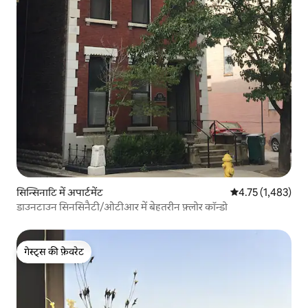
सिन्सिनाटि में अपार्टमेंट
औसत रेटिंग 5 में से 
4.75 (1,483)
डाउनटाउन सिनसिनैटी/ओटीआर में बेहतरीन फ़्लोर कॉन्डो
गेस्ट्स की फ़ेवरेट
गेस्ट्स की फ़ेवरेट