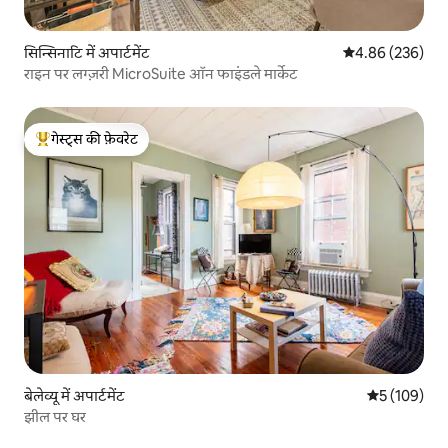
सिन्सिनाटि में अपार्टमेंट
औसत रेटिंग 5 में स
4.86 (236)
राइन पर लग्ज़री MicroSuite ऑन फाइंडले मार्केट
गेस्ट्स की फ़ेवरेट
गेस्ट्स का टॉप फ़ेवरेट
बेलेव्यू में अपार्टमेंट
औसत रेटिंग 5 मे
5 (109)
झील पर घर