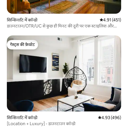
सिन्सिनाटि में कॉन्डो
औसत रेटिंग 5 में स
4.91 (451)
डाउनटाउन/OTR/UC से कुछ ही मिनट की दूरी पर एक स्टाइलिश और
आरामदायक सुइट!
गेस्ट्स की फ़ेवरेट
गेस्ट्स की फ़ेवरेट
सिन्सिनाटि में कॉन्डो
औसत रेटिंग 5 में स
4.93 (496)
[Location + Luxury] - डाउनटाउन कॉन्डो