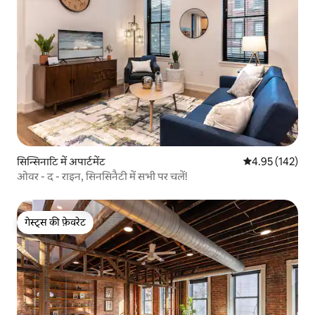
सिन्सिनाटि में अपार्टमेंट
औसत रेटिंग 5 में स
4.95 (142)
ओवर - द - राइन, सिनसिनैटी में सभी पर चलें!
गेस्ट्स की फ़ेवरेट
गेस्ट्स की फ़ेवरेट