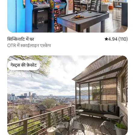
सिन्सिनाटि में घर
औसत रेटिंग 5 में स
4.94 (110)
OTR में स्काईलाइन एस्केप
गेस्ट्स की फ़ेवरेट
गेस्ट्स की फ़ेवरेट