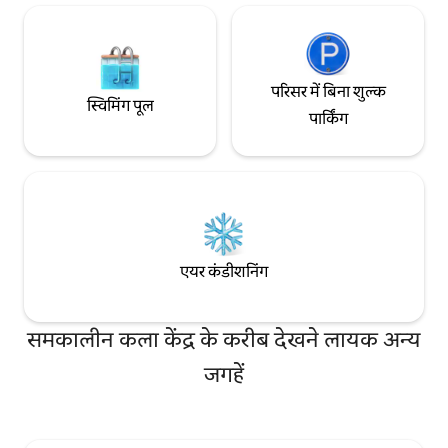
पैदल दूरी पर है। आस - पास के वॉशिंगटन पार्क में
टहलने जाएँ, संग्रहालयों का जायज़ा लें और
चिड़ियाघर में दिन बिताएँ। स्ट्रीटकार स्टेशन 2 ब्लॉक
दूर है, वाइन स्ट्रीट से 1 मिनट की पैदल दूरी पर है, मेन
स्ट्रीट से 3 मिनट की पैदल दूरी पर है। रेड्स/बेंगल्स
परिसर में बिना शुल्क
स्टेडियमों से 1 मील की दूरी पर, कैसीनो से .3 मील की
स्विमिंग पूल
दूरी पर, स्थानीय बाज़ार से 5 मील की दूरी पर है।
पार्किंग
हमारा दूसरा कोंडो:
https://airbnb.com/h/courtcondogreatlocation
Uber, Lyft, किराए पर स्कूटर, पैदल चलना,
स्ट्रीटकार, लाल किराये की बाइक, GEST गोल्फ
कार्ट (बैंक/OTR/Pendleton/Casino) से भी
मुफ़्त राइड - शेड्यूल (513 -421 -4378) पर कॉल
करें या उन्हें कम करें!
एयर कंडीशनिंग
समकालीन कला केंद्र के करीब देखने लायक अन्य
जगहें