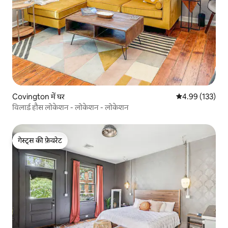
Covington में घर
औसत रेटिंग 5 में स
4.99 (133)
विलार्ड हौस लोकेशन - लोकेशन - लोकेशन
गेस्ट्स की फ़ेवरेट
गेस्ट्स की फ़ेवरेट