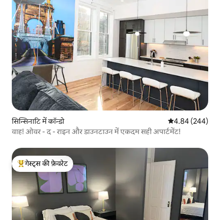
सुपरहोस्ट
सिन्सिनाटि में कॉन्डो
औसत रेटिंग 5 में स
4.84 (244)
वाह! ओवर - द - राइन और डाउनटाउन में एकदम सही अपार्टमेंट!
गेस्ट्स की फ़ेवरेट
गेस्ट्स का टॉप फ़ेवरेट