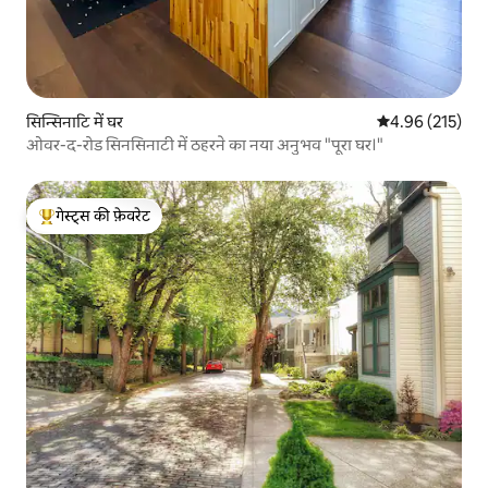
सिन्सिनाटि में घर
औसत रेटिंग 5 में स
4.96 (215)
ओवर-द-रोड सिनसिनाटी में ठहरने का नया अनुभव "पूरा घर।"
गेस्ट्स की फ़ेवरेट
गेस्ट्स का टॉप फ़ेवरेट