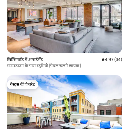
सिन्सिनाटि में अपार्टमेंट
औसत रेटिंग 5 में 
4.97 (34)
डाउनटाउन के पास स्टूडियो |पैदल चलने लायक |
गेस्ट्स की फ़ेवरेट
गेस्ट्स की फ़ेवरेट