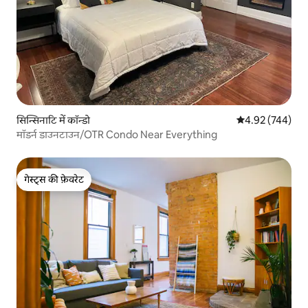
सिन्सिनाटि में कॉन्डो
औसत रेटिंग 5 में स
4.92 (744)
मॉडर्न डाउनटाउन/OTR Condo Near Everything
गेस्ट्स की फ़ेवरेट
गेस्ट्स की फ़ेवरेट