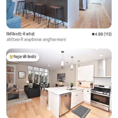
सिन्सिनाटि में कॉन्डो
औसत रेटिंग 5 में स
4.88 (113)
ओटीआर में आश्चर्यजनक आधुनिक मचान!
गेस्ट्स की फ़ेवरेट
गेस्ट्स का टॉप फ़ेवरेट