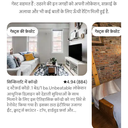
गेस्ट सहमत हैं : ठहरने की इन जगहों को अपनी लोकेशन, सफ़ाई के
अलावा और भी कई बातों के लिए ऊँची रेटिंग मिली हुई है.
गेस्ट्स की फ़ेवरेट
गेस्ट्स की फ़ेवरेट
गेस्ट्स की फ़ेवरेट
गेस्ट्स की फ़ेवरेट
सिन्सिनाटि में कॉन्डो
औसत रेटिंग 5 में से 4.94, 884 समीक्षाएँ
4.94 (884)
द स्टैफ़र्ड कोंडो .1 बेड/1 ba.Unbeatable लोकेशन
आधुनिक डिज़ाइन को देहाती सुविधाओं के साथ
मिलाने के लिए इस ऐतिहासिक कॉन्डो को नए सिरे से
रेनोवेट किया गया है। इसका ठाठ इंटीरियर उजागर
ईंट, क्वार्ट्ज काउंटर - टॉप, हार्डवुड फ़र्श और
समकालीन लाइट फ़िक्स्चर द्वारा बढ़ाया गया है जगह:
अपराजेय लोकेशन, शहर की स्काईलाइन का ऊपरी
मंज़िल का नज़ारा। मुख्य रहने वाले क्षेत्र में मचान और