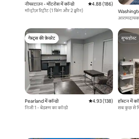
नीयरटाउन - मोंटरोस में कॉन्डो
औसत रेटिंग 5 में से 4.88, 186
4.88 (186)
मॉन्ट्रोज़ रिट्रीट (1 किंग और 2 क्वीन)
Washingto
n / Memoria
गेस्ट्स की फ़ेवरेट
सुपरहोस्ट
गेस्ट्स की फ़ेवरेट
सुपरहोस्ट
Pearland में कॉन्डो
औसत रेटिंग 5 में से 4.93, 138
4.93 (138)
हॉस्टन में कॉ
निजी 1 - बेडरूम का कॉन्डो
सब कुछ से म