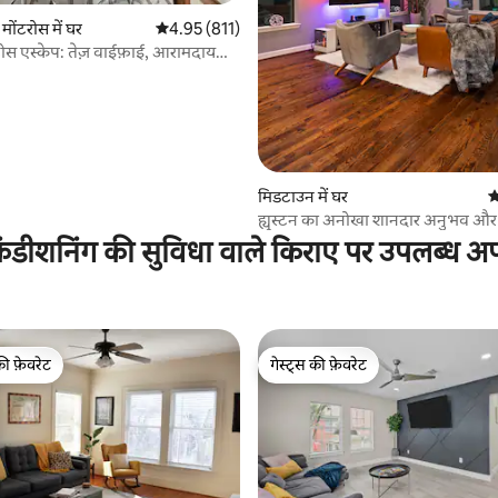
 समीक्षाएँ
मोंटरोस में घर
औसत रेटिंग 5 में से 4.95, 811 समीक्षाएँ
4.95 (811)
न्ट्रोस एस्केप: तेज़ वाईफ़ाई, आरामदायक
मिडटाउन में घर
औ
ह्यूस्टन का अनोखा शानदार अनुभव और 
ंडीशनिंग की सुविधा वाले किराए पर उपलब्ध अपार
की फ़ेवरेट
गेस्ट्स की फ़ेवरेट
टॉप फ़ेवरेट
गेस्ट्स की फ़ेवरेट