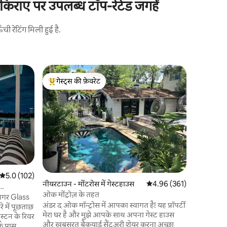
ाए पर उपलब्ध टॉप-रेटेड जगहें
 रेटिंग मिली हुई है.
हॉस्टन में अप
गेस्ट्स की फ़ेवरेट
सुपरहोस्ट
म्यूज़ियम ड
गेस्ट्स का टॉप फ़ेवरेट
सुपरहोस्ट
टेक्सास मेडि
जिले में स
का डुप्लेक्
एचएमएनएस 
मिनट)। तुर
NRG/Minu
Center तक प
अभी - अभी 
के अपार्टमें
औसत रेटिंग 5 में से 5.0, 102 समीक्षाएँ
5.0 (102)
नीयरटाउन - मोंटरोस में गेस्टहाउस
औसत रेटिंग 5 में से 4.96, 36
4.96 (361)
यूनिट वॉशर 
पार्किंग। न
ओक मोंट्रोज़ के तहत
COH परमिट क
अंडर द ओक मॉन्ट्रोस में आपका स्वागत है! यह प्रॉपर्टी
े में पूछताछ
मेरा घर है और मुझे आपके साथ अपना गेस्ट हाउस
और खूबसूरत बैकयार्ड सैंटुअरी शेयर करना अच्छा
के पास,