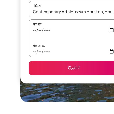
लोकेशन
नतीजों के उपलब्ध होने पर, अप और डाउन 'ऐरो की' का इस्तेमाल 
चेक इन
चेक आउट
खोजें