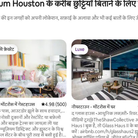
uston के करीब छुट्टियाँ बिताने के लिए किर
रने की इन जगहों को अपनी लोकेशन, सफ़ाई के अलावा और भी कई बातों के लिए ऊँची
की फ़ेवरेट
Luxe
टॉप फ़ेवरेट
Luxe
 समीक्षाएँ
ोंटरोस में गेस्टहाउस
औसत रेटिंग 5 में से 4.98, 500 समीक्षाएँ
4.98 (500)
नीयरटाउन - मोंटरोस में घर
 के पास, आउटडोर झूले के साथ हवादार,
द ग्लास हाउस •आधुनिक लक्ज़री• रिवर
ाइब
अनोखी दुकानों और रेस्टोरेंट या बफ़ेलो
ओक्स•लिफ़्ट
वीडियो टूर@TheShawCollective अगर Glass
 और बाइक ट्रेल्स का जायज़ा लें! यह
Haus I बुक है, तो Glass Haus II के बार
 म्यूज़ियम डिस्ट्रिक्ट और ह्यूस्टन के विश्व
करें : airbnb.com/h/glasshaus2 ह्यूस्टन के रिवर
ल सेंटर के बीच पूरी तरह से बसी हुई है।
ओक्स शॉपिंग एरिया में, जीवंत मॉन्ट्रोज़ 