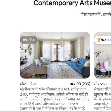
Contemporary Arts Museum Ho
गेस्ट सहमत हैं : ठह
सुपरहोस्ट
गेस्ट्स 
सुपरहोस्ट
गेस्ट्स का 
हॉस्टन में घर
औसत रेटिंग 5 में से 4.93, 236
4.93 (236)
नीयरटाउन - म
म्युज़ीयम पार्क प्लेस में शानदार 2,400 वर्ग फुट का
संग्रहालयों
घर
बोहेमियन व
2400 वर्ग फुट आलीशान, अकेले आँगन घर खड़े हो
ह्यूस्टन की 
जाओ। एक निजी ड्राइववे, 2 रहने की जगह का आनंद
बेउ के हाइक
लें, रसोई में खाएं, औपचारिक भोजन, बेडरूम
जगह मॉन्ट्रो,
(आसानी से एक ही मंजिल पर स्थित), घर के कपड़े
स्तरीय मेडिक