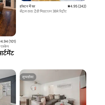
हॉस्टन में घर
औसत रेटिंग 5 में से 4.95, 24
4.95 (242)
सेंट्रल ठाठ: ट्रेंडी मिडटाउन 3BR रिट्रीट
सत रेटिंग 5 में से 4.94, 101 समीक्षाएँ
4.94 (101)
एस्केप
्टमेंट
सुपरहोस्ट
सुपरहोस्ट