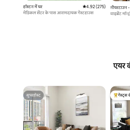
हॉस्टन में घर
औसत रेटिंग 5 में से 4.92, 275
4.92 (275)
नीयरटाउन - 
मेडिकल सेंटर के पास आरामदायक गेस्टहाउस
वाइब्रेंट मॉ
पोर्च
एयर क
सुपरहोस्ट
गेस्ट्स 
सुपरहोस्ट
गेस्ट्स का 