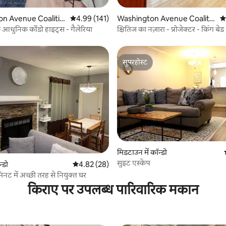
 समीक्षाएँ
n Avenue Coalitio
औसत रेटिंग 5 में से 4.99, 141 समीक्षाएँ
4.99 (141)
Washington Avenue Coalitio
औस
l Park में कॉन्डो
n / Memorial Park में कॉन्डो
आरामदायक आधुनिक कोंडो हाइट्स - गैलेरिया
क्षितिज का नज़ारा - प्रोजेक्टर - किंग बेड 
मज़ेदार
सुपरहोस्ट
सुपरहोस्ट
मिडटाउन में कॉन्डो
सुइट एस्केप
 समीक्षाएँ
न्डो
औसत रेटिंग 5 में से 4.82, 28 समीक्षाएँ
4.82 (28)
िनट में अच्छी तरह से नियुक्त घर
किराए पर उपलब्ध पारिवारिक मकान