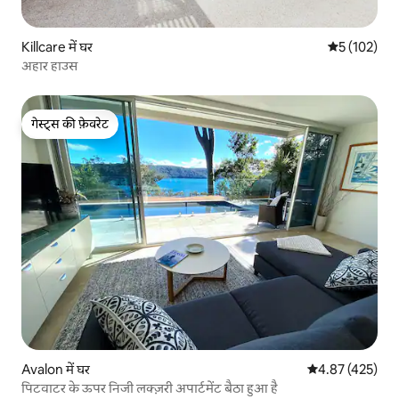
Killcare में घर
औसत रेटिंग 5 म
5 (102)
अहार हाउस
गेस्ट्स की फ़ेवरेट
गेस्ट्स की फ़ेवरेट
Avalon में घर
औसत रेटिंग 5 में स
4.87 (425)
पिटवाटर के ऊपर निजी लक्ज़री अपार्टमेंट बैठा हुआ है