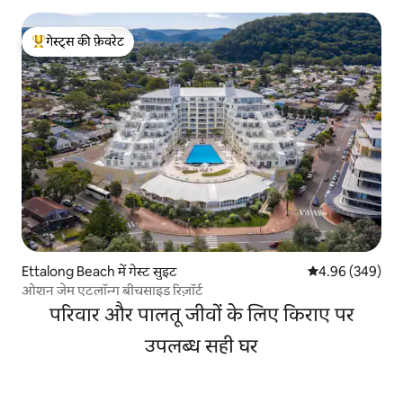
गेस्ट्स की फ़ेवरेट
गेस्ट्स का टॉप फ़ेवरेट
Ettalong Beach में गेस्ट सुइट
औसत रेटिंग 5 में स
4.96 (349)
ओशन जेम एटलॉन्ग बीचसाइड रिज़ॉर्ट
परिवार और पालतू जीवों के लिए किराए पर
उपलब्ध सही घर