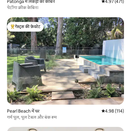
Patonga में लकड़ी का केबिन
औसत रेटिंग 5 में स
4.97 (471)
पेटोंगा क्रीक केबिन।
गेस्ट्स की फ़ेवरेट
गेस्ट्स का टॉप फ़ेवरेट
Pearl Beach में घर
औसत रेटिंग 5 में स
4.98 (114)
गर्म पूल, पूल टेबल और बंक रूम