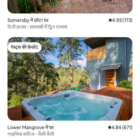
Somersby में छोटा घर
औसत रेटिंग 5 में स
4.93 (173)
टिनी हाउस - समरस्बी में ट्विन एल्क्स
गेस्ट्स की फ़ेवरेट
गेस्ट्स की फ़ेवरेट
Lower Mangrove में घर
औसत रेटिंग 5 में स
4.84 (671)
गाइमिया कॉटेज - वैली वैली