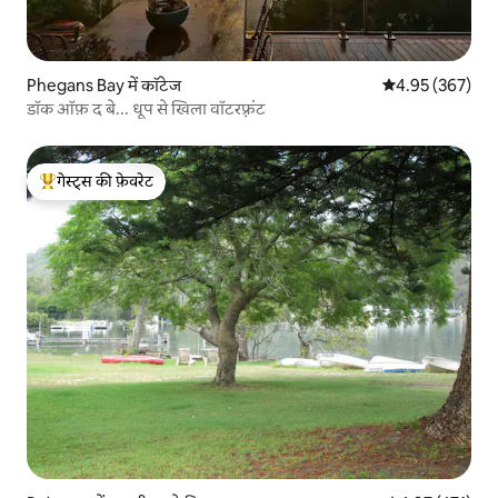
Phegans Bay में कॉटेज
औसत रेटिंग 5 में स
4.95 (367)
डॉक ऑफ़ द बे... धूप से खिला वॉटरफ़्रंट
गेस्ट्स की फ़ेवरेट
गेस्ट्स का टॉप फ़ेवरेट