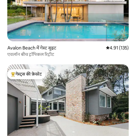
Avalon Beach में गेस्ट सुइट
औसत रेटिंग 5 में स
4.91 (135)
एवलॉन बीच ट्रॉपिकल रिट्रीट
गेस्ट्स की फ़ेवरेट
गेस्ट्स का टॉप फ़ेवरेट