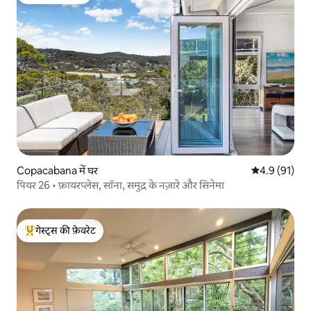
गेस्ट्स की फ़ेवरेट
Copacabana में घर
औसत रेटिंग 5 मे
4.9 (91)
पियर 26 • फ़ायरप्लेस, सॉना, समुद्र के नज़ारे और सिनेमा
गेस्ट्स की फ़ेवरेट
गेस्ट्स का टॉप फ़ेवरेट