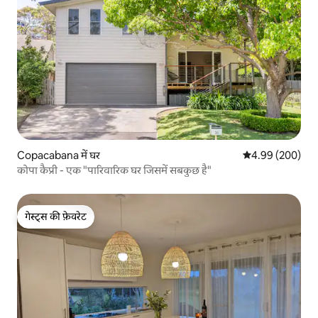
Copacabana में घर
औसत रेटिंग 5 में स
4.99 (200)
कोपा कैप्री - एक "पारिवारिक घर जिसमें सबकुछ है"
गेस्ट्स की फ़ेवरेट
गेस्ट्स की फ़ेवरेट