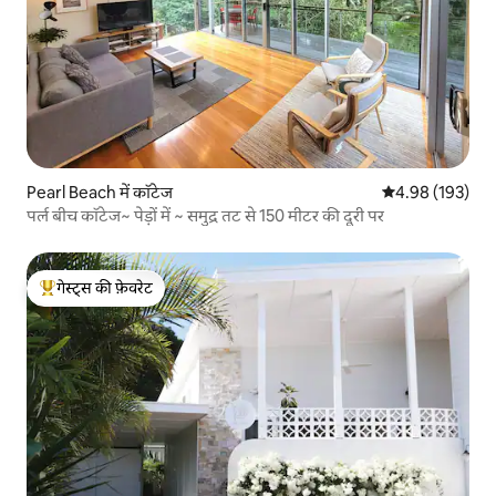
Pearl Beach में कॉटेज
औसत रेटिंग 5 में स
4.98 (193)
पर्ल बीच कॉटेज~ पेड़ों में ~ समुद्र तट से 150 मीटर की दूरी पर
गेस्ट्स की फ़ेवरेट
गेस्ट्स का टॉप फ़ेवरेट