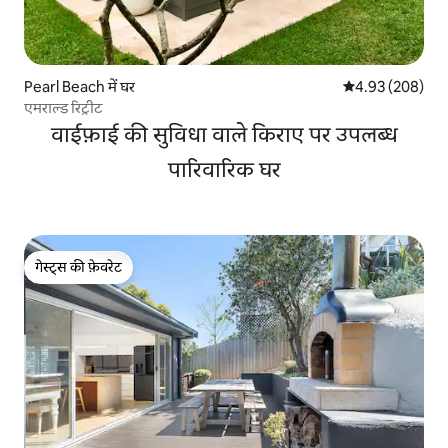
Pearl Beach में घर
औसत रेटिंग 5 में स
4.93 (208)
एमराल्ड रिट्रीट
वाईफ़ाई की सुविधा वाले किराए पर उपलब्ध
पारिवारिक घर
गेस्ट्स की फ़ेवरेट
गेस्ट्स की फ़ेवरेट