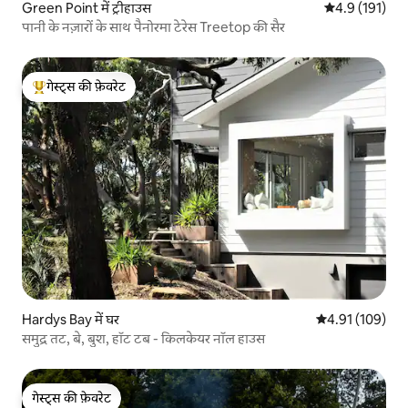
Green Point में ट्रीहाउस
औसत रेटिंग 5 में 
4.9 (191)
पानी के नज़ारों के साथ पैनोरमा टेरेस Treetop की सैर
गेस्ट्स की फ़ेवरेट
गेस्ट्स का टॉप फ़ेवरेट
Hardys Bay में घर
औसत रेटिंग 5 में स
4.91 (109)
समुद्र तट, बे, बुश, हॉट टब - किलकेयर नॉल हाउस
गेस्ट्स की फ़ेवरेट
गेस्ट्स की फ़ेवरेट