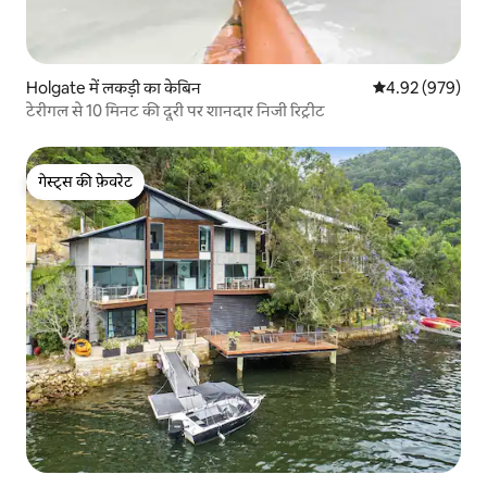
Holgate में लकड़ी का केबिन
औसत रेटिंग 5 में स
4.92 (979)
टेरीगल से 10 मिनट की दूरी पर शानदार निजी रिट्रीट
गेस्ट्स की फ़ेवरेट
गेस्ट्स की फ़ेवरेट