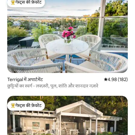
गेस्ट्स की फ़ेवरेट
गेस्ट्स का टॉप फ़ेवरेट
Terrigal में अपार्टमेंट
औसत रेटिंग 5 में स
4.98 (182)
छुट्टियों का स्वर्ग - लक्ज़री, पूल, शांति और शानदार नज़ारे
गेस्ट्स की फ़ेवरेट
गेस्ट्स का टॉप फ़ेवरेट