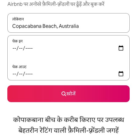
Airbnb पर अनोखे फ़ैमिली-फ़्रेंडली घर ढूँढ़ें और बुक करें
लोकेशन
नतीजों के उपलब्ध होने पर, अप और डाउन 'ऐरो की' का इस्तेमाल करके नेविगेट करें
चेक इन
चेक आउट
खोजें
कोपाकबाना बीच के करीब किराए पर उपलब्ध
बेहतरीन रेटिंग वाली फ़ैमिली-फ़्रेंडली जगहें