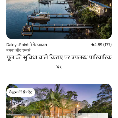
Daleys Point में गेस्टहाउस
औसत रेटिंग 5 में स
4.89 (177)
नमक और एम्बर्स
पूल की सुविधा वाले किराए पर उपलब्ध पारिवारिक
घर
गेस्ट्स की फ़ेवरेट
गेस्ट्स की फ़ेवरेट