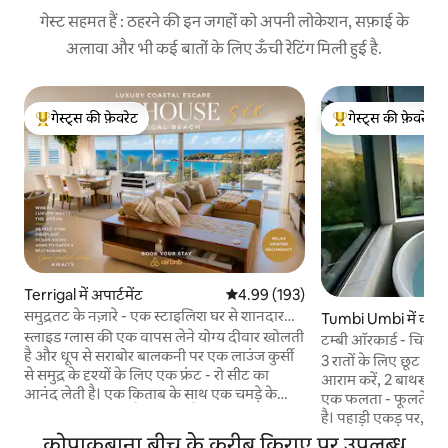
गेस्ट सहमत हैं : ठहरने की इन जगहों को अपनी लोकेशन, सफ़ाई के
अलावा और भी कई बातों के लिए ऊँची रेटिंग मिली हुई है.
गेस्ट्स की फ़ेवरेट
गेस्ट्स की फ़ेवरेट
गेस्ट्स का टॉप फ़ेवरेट
गेस्ट्स का टॉप फ़ेवरेट
Terrigal में अपार्टमेंट
औसत रेटिंग 5 में से 4.99, 193 समीक्षाएँ
4.99 (193)
समुद्रतट के नज़ारे - एक स्टाइलिश घर से शानदार
Tumbi Umbi में कॉट
महासागर के नज़ारे
स्लाइड ग्लास की एक वापस लेने योग्य दीवार खोलती
टम्बी ऑरकार्ड - चिमनी
है और धूप से सराबोर बालकनी पर एक लाउंज कुर्सी
दृश्य
3 रातों के लिए छूट + इस
से समुद्र के दृश्यों के लिए एक फ्रंट - रो सीट का
आराम करें, 2 बाथरूम वा
आनंद लेती है। एक किताब के साथ एक चमड़े के
एक फलता - फूलते शौक 
अनुभागीय सोफे पर फैला हुआ है। रोशनदान की
है। पहाड़ी एकड़ पर, डे
खिड़कियों के तहत एक चिकना रसोई में भोजन
को महसूस करें और घाटी 
कोपाकबाना बीच के करीब किराए पर उपलब्ध