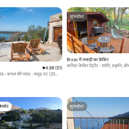
सुपरहोस्ट
सुपरहोस्ट
Brzac में लकड़ी का केबिन
फ़ॉरेस्ट केबिन रिट्रीट - शांति, प्रकृति, 
 समीक्षाएँ
औसत रेटिंग 5 में से 4.88, 51 समीक्षाएँ
4.88 (51)
्रिड - कपल की पसंद - समुद्र तट (20
फ़ेवरेट
सुपरहोस्ट
फ़ेवरेट
सुपरहोस्ट