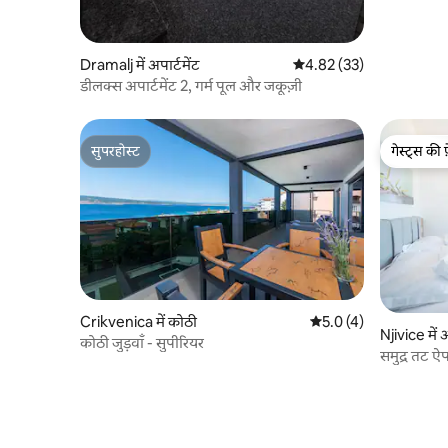
विला
Dramalj में अपार्टमेंट
औसत रेटिंग 5 में से 4.82, 33
4.82 (33)
डीलक्स अपार्टमेंट 2, गर्म पूल और जकूज़ी
सुपरहोस्ट
गेस्ट्स की 
सुपरहोस्ट
गेस्ट्स की 
Crikvenica में कोठी
औसत रेटिंग 5 में से 5.0, 
5.0 (4)
Njivice में अ
कोठी जुड़वाँ - सुपीरियर
समुद्र तट ऐप