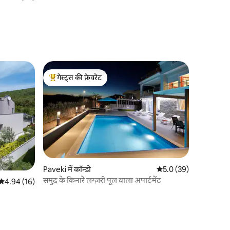
गेस्ट्स की फ़ेवरेट
गेस्ट्स का टॉप फ़ेवरेट
Paveki में कॉन्डो
औसत रेटिंग 5 में से 5.0, 3
5.0 (39)
समुद्र के किनारे लग्ज़री पूल वाला अपार्टमेंट
औसत रेटिंग 5 में से 4.94, 16 समीक्षाएँ
4.94 (16)