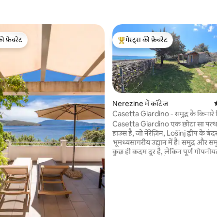
की फ़ेवरेट
गेस्ट्स की फ़ेवरेट
टॉप फ़ेवरेट
गेस्ट्स का टॉप फ़ेवरेट
Nerezine में कॉटेज
औ
Casetta Giardino - समुद्र के किनारे
ओएसिस
Casetta Giardino एक छोटा सा पत्थर
 समीक्षाएँ
हाउस है, जो नेरेज़िन, Lošinj द्वीप के बंदर
भूमध्यसागरीय उद्यान में है। समुद्र और समु
कुछ ही कदम दूर है, लेकिन पूर्ण गोपनीय
बगीचे में छिपा हुआ है, इस कुटीर का आनं
लिए इतना बाहर क्षेत्र है: एक बहुत बड़ा
छतों! अपनी कार यहाँ पार्क करें और सभी र
दुकानों, टाउन स्क्वायर, सुंदर समुद्र तटों
यहाँ आराम करें... इस छोटे कॉटेज (20 m
सब कुछ है जो आपको एक शानदार छुट्ट
कुछ के लिए चाहिए!