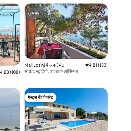
सुपरहोस्ट
सुपरहोस्ट
Mali Losinj में अपार्टमेंट
औसत रेटिंग 5 में से 4.81, 13
4.81 (130)
सीफ़्रंट स्टूडियो, वाल्डार्क लॉसिनज
त रेटिंग 5 में से 4.88, 108 समीक्षाएँ
4.88 (108)
गेस्ट्स की फ़ेवरेट
गेस्ट्स की फ़ेवरेट