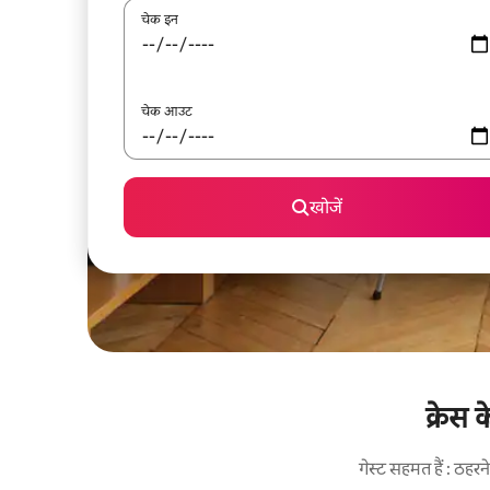
चेक इन
चेक आउट
खोजें
क्रेस 
गेस्ट सहमत हैं : ठह