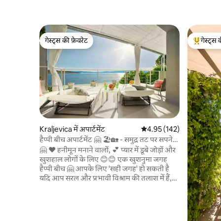
गेस्ट्स की फ़ेवरेट
गेस्ट्स 
गेस्ट्स की फ़ेवरेट
गेस्ट्स का 
Kraljevica में अपार्टमेंट
औसत रेटिंग 5 में से 4.95, 142
4.95 (142)
हैप्पी बीच अपार्टमेंट 🤗 🏖🏡 - समुद्र तट पर सपने
देखें 💝
🤗 ♥️ हनीमून मनाने वालों, 💕 प्यार में डूबे जोड़ों और
खुशहाल लोगों के लिए 😊😊 एक खुशनुमा जगह
हैप्पी बीच 🤗 आपके लिए 'सही जगह' हो सकती है
यदि आप सरल और प्रभावी विश्राम की तलाश में हैं,
जहां आप सीधे समुद्र के नज़ारे के साथ जागें और
सौभाग्य से डॉल्फ़िन या टूना मछलियों को खेलते हुए
देख सकें, क्रूज शिप पर होने जैसा अनुभव कर सकें,
समुद्र तट की छत पर आराम कर सकें, जिसमें तैरना,