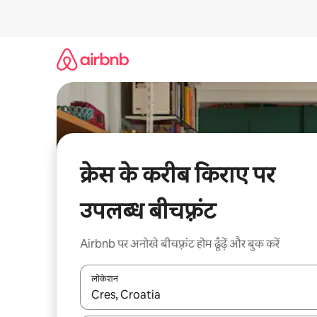
इसे
छोड़कर
सीधा
कॉन्टेंट
पर
जाएँ
क्रेस के करीब किराए पर
उपलब्ध बीचफ़्रंट
Airbnb पर अनोखे बीचफ़्रंट होम ढूँढ़ें और बुक करें
लोकेशन
नतीजों के उपलब्ध होने पर, अप और डाउन 'ऐरो की' का इस्तेमाल 