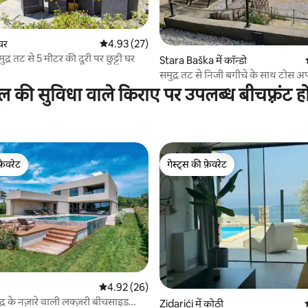
 समीक्षाएँ
घर
औसत रेटिंग 5 में से 4.93, 27 समीक्षाएँ
4.93 (27)
ुद्र तट से 5 मीटर की दूरी पर छुट्टी घर
Stara Baška में कॉन्डो
समुद्र तट से निजी बगीचे के साथ टोस अपा
ूल की सुविधा वाले किराए पर उपलब्ध बीचफ़्रंट ह
फ़ेवरेट
गेस्ट्स की फ़ेवरेट
फ़ेवरेट
गेस्ट्स की फ़ेवरेट
औसत रेटिंग 5 में से 4.92, 26 समीक्षाएँ
4.92 (26)
्र के नज़ारे वाली लक्ज़री बीचसाइड
Zidarići में कोठी