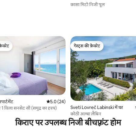
कासा मिटो निजी पूल
 समीक्षाएँ
फ़ेवरेट
गेस्ट्स की फ़ेवरेट
फ़ेवरेट
गेस्ट्स की फ़ेवरेट
4 समीक्षाएँ
पार्टमेंट
औसत रेटिंग 5 में से 5.0, 24 समीक्षाएँ
5.0 (24)
Sveti Lovreč Labinski में घर
 1 विला सनसेट सी (समुद्र का दृश्य)
कोठी अल्बा लैबिन
किराए पर उपलब्ध निजी बीचफ़्रंट होम