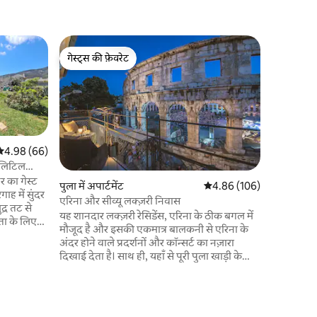
Cres में घर
गेस्ट्स की फ़ेवरेट
गेस्ट्स की
शहद 2
गेस्ट्स की फ़ेवरेट
गेस्ट्स की
अपार्टमें
Melin II में
तट से दूरी 250 मीटर है।
पार्किंग के
और बारबेक्य
और एयर कं
सत रेटिंग 5 में से 4.98, 66 समीक्षाएँ
4.98 (66)
डिशवॉशर, म
 लिटिल
रसोई के बर्
 का गेस्ट
पुला में अपार्टमेंट
औसत रेटिंग 5 में से 4.86, 10
4.86 (106)
वाईफ़ाई का
गाह में सुंदर
एरिना और सीव्यू लक्ज़री निवास
का स्वागत ह
द्र तट से
यह शानदार लक्ज़री रेसिडेंस, एरिना के ठीक बगल में
ता के लिए
मौजूद है और इसकी एकमात्र बालकनी से एरिना के
द लेने के
अंदर होने वाले प्रदर्शनों और कॉन्सर्ट का नज़ारा
 बगीचा और दो
दिखाई देता है। साथ ही, यहाँ से पूरी पुला खाड़ी के
ेस्तरां,
ऊपर सूरज के डूबने का खूबसूरत नज़ारा दिखाई देता
 पर चलें या बस
है। बालकनी पर या खिड़कियों से शैंपेन का मज़ा लेते
2) में वह
हुए एरिना के अंदर होने वाले कॉन्सर्ट, ओपेरा और
ी और बहुत
अन्य इवेंट का नज़ारा देखें। सभी कमरों से या तो एरिना