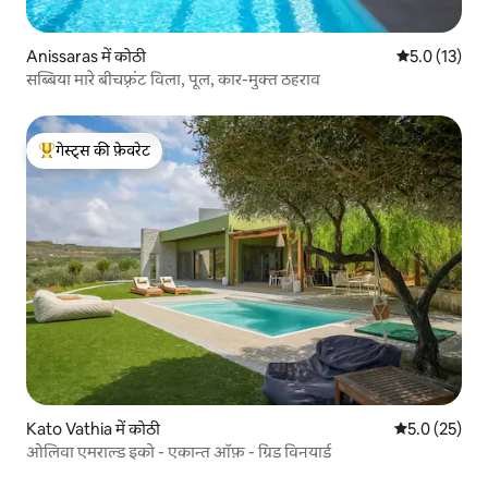
Anissaras में कोठी
औसत रेटिंग 5 मे
5.0 (13)
सब्बिया मारे बीचफ़्रंट विला, पूल, कार-मुक्त ठहराव
गेस्ट्स की फ़ेवरेट
गेस्ट्स का टॉप फ़ेवरेट
Kato Vathia में कोठी
औसत रेटिंग 5 मे
5.0 (25)
ओलिवा एमराल्ड इको - एकान्त ऑफ़ - ग्रिड विनयार्ड