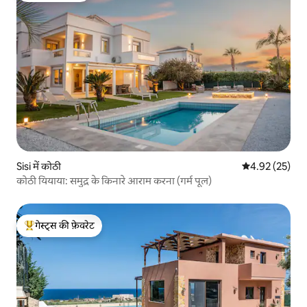
Sisi में कोठी
औसत रेटिंग 5 में 
4.92 (25)
कोठी यियाया: समुद्र के किनारे आराम करना (गर्म पूल)
गेस्ट्स की फ़ेवरेट
गेस्ट्स का टॉप फ़ेवरेट