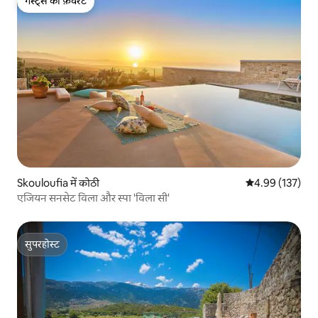
गेस्ट्स की फ़ेवरेट
गेस्ट्स की फ़ेवरेट
Skouloufia में कोठी
औसत रेटिंग 5 में स
4.99 (137)
एजियन सनसेट विला और स्पा 'विला सी'
सुपरहोस्ट
सुपरहोस्ट