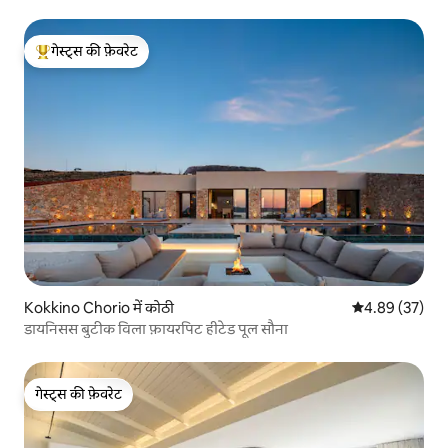
गेस्ट्स की फ़ेवरेट
गेस्ट्स का टॉप फ़ेवरेट
Kokkino Chorio में कोठी
औसत रेटिंग 5 में 
4.89 (37)
डायनिसस बुटीक विला फ़ायरपिट हीटेड पूल सौना
गेस्ट्स की फ़ेवरेट
गेस्ट्स की फ़ेवरेट