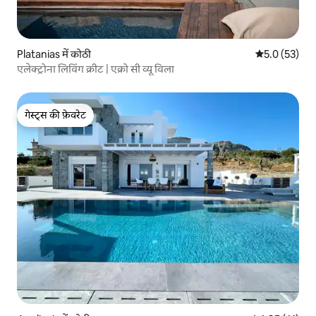
Platanias में कोठी
औसत रेटिंग 5 मे
5.0 (53)
एलेक्ट्रोना लिविंग क्रीट | एक्रो सी व्यू विला
गेस्ट्स की फ़ेवरेट
गेस्ट्स की फ़ेवरेट