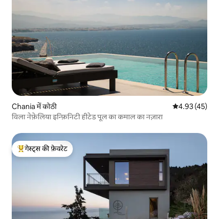
Chania में कोठी
औसत रेटिंग 5 में 
4.93 (45)
विला नेफ़ेलिया इन्फ़िनिटी हीटेड पूल का कमाल का नज़ारा
गेस्ट्स की फ़ेवरेट
गेस्ट्स का टॉप फ़ेवरेट