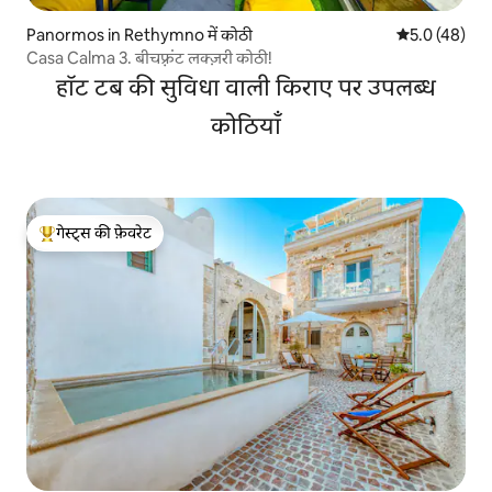
Panormos in Rethymno में कोठी
औसत रेटिंग 5 में
5.0 (48)
Casa Calma 3. बीचफ़्रंट लक्ज़री कोठी!
हॉट टब की सुविधा वाली किराए पर उपलब्ध
कोठियाँ
गेस्ट्स की फ़ेवरेट
गेस्ट्स का टॉप फ़ेवरेट