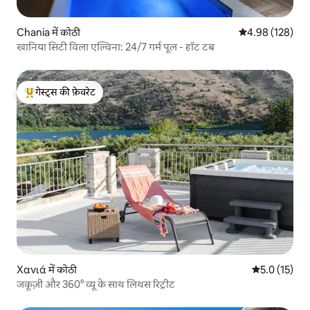
Chania में कोठी
औसत रेटिंग 5 में स
4.98 (128)
खानिया सिटी विला एल्विना: 24/7 गर्म पूल - हॉट टब
गेस्ट्स की फ़ेवरेट
गेस्ट्स का टॉप फ़ेवरेट
Χανιά में कोठी
औसत रेटिंग 5 मे
5.0 (15)
जकूज़ी और 360° व्यू के साथ लिथस रिट्रीट