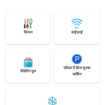
साफ़-सुथरी लाइनें, प्राकृतिक सामग्री, आपके और
इंटरनेशनल एयरपोर्ट 72
क्रेटन तट के बीच कुछ भी नहीं। यह चानिया और
विला आसानी से पहुँचा
रेथिम्नो के बीच ऊँची जगह पर मौजूद है, अल्मिरिडा,
माहौल देने वाला है, साथ 
कालिवेस और स्टावरोस बीच से कुछ ही मिनट की दूरी
किमी की दूरी पर है और 
पर है और भीड़-भाड़ से दूर है।
रोज़मर्रा की सुविधाओं क
किचन
वाईफ़ाई
परिसर में बिना शुल्क
स्विमिंग पूल
पार्किंग