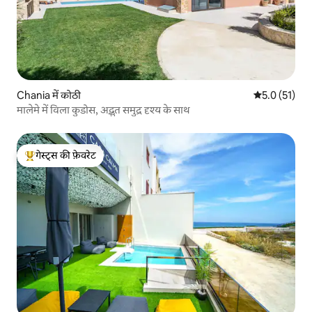
Chania में कोठी
औसत रेटिंग 5 मे
5.0 (51)
मालेमे में विला कुडोस, अद्भुत समुद्र दृश्य के साथ
गेस्ट्स की फ़ेवरेट
गेस्ट्स का टॉप फ़ेवरेट