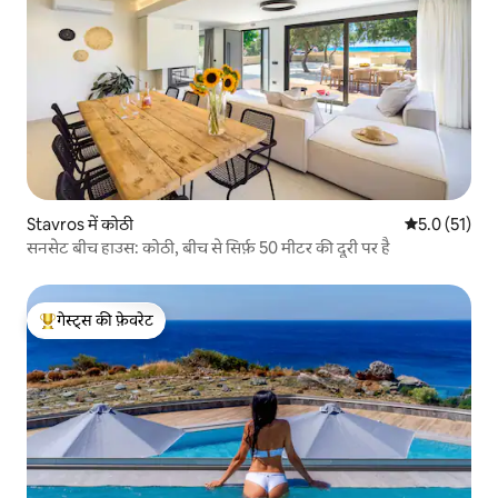
Stavros में कोठी
औसत रेटिंग 5 मे
5.0 (51)
सनसेट बीच हाउस: कोठी, बीच से सिर्फ़ 50 मीटर की दूरी पर है
गेस्ट्स की फ़ेवरेट
गेस्ट्स का टॉप फ़ेवरेट