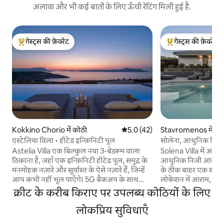
अलावा और भी कई बातों के लिए ऊँची रेटिंग मिली हुई है.
गेस्ट्स की फ़ेवरेट
गेस्ट्स की फ़ेवरेट
गेस्ट्स का टॉप फ़ेवरेट
गेस्ट्स का टॉप फ़ेवरेट
Kokkino Chorio में कोठी
औसत रेटिंग 5 में से 5.0, 42 समीक्षाएँ
5.0 (42)
Stavromenos में को
एस्टेलिया विला • हीटेड इन्फ़िनिटी पूल
सोलेना, आधुनिक विला,
Astelia Villa एक बिल्कुल नया 3-बेडरूम वाला
Solena Villa में आपक
ठिकाना है, जहाँ एक इन्फ़िनिटी हीटेड पूल, समुद्र के
आधुनिक निजी आवास है, 
मनमोहक नज़ारे और सूर्यास्त के ऐसे नज़ारे हैं, जिन्हें
के ठीक बाहर एक शांत म
आप कभी नहीं भूल पाएँगे। 5G बैकअप के साथ
लोकेशन में आराम, नि
बेहद तेज़ 400 Mbps इंटरनेट इसे एक लग्ज़री
बेहतरीन अनुभव को ध्य
क्रीट के करीब किराए पर उपलब्ध कोठियों के लिए
माहौल में दूर से काम करने के लिए आदर्श बनाता है।
गया है। यह विला आइलैंड
नज़ारों को ध्यान में रखकर डिज़ाइन किए गए ओपन-
लोकप्रिय सुविधाएँ
बीच एक बढ़िया जगह पर 
प्लान लिविंग एरिया और चौड़ी आउटडोर टेरेस -
इंटरनेशनल एयरपोर्ट 7