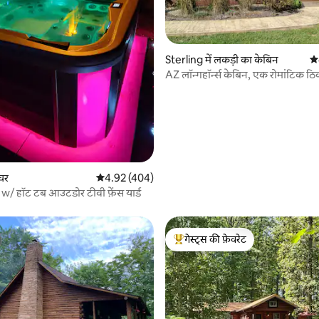
 समीक्षाएँ
Sterling में लकड़ी का केबिन
औस
AZ लॉन्गहॉर्न्स केबिन, एक रोमांटिक ठि
 घर
औसत रेटिंग 5 में से 4.92, 404 समीक्षाएँ
4.92 (404)
व्हाइट हाउस w/ हॉट टब आउटडोर टीवी फ़ेंस यार्ड
गेस्ट्स की फ़ेवरेट
गेस्ट्स का टॉप फ़ेवरेट