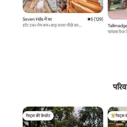
Seven Hills में घर
औसत रेटिंग 5 में से 5, 129
5 (129)
हॉट टब+गेम रूम+बाड़ वाला पीछे का
Tallmadge 
आँगन+इलेक्ट्रिक वाहन+पालतू जानवर
फॉक्स रिज 
स्वीकार्य+किंग्स+बच्चों के लिए अटारी
परिव
गेस्ट्स की फ़ेवरेट
गेस्ट्स 
गेस्ट्स की फ़ेवरेट
गेस्ट्स का 