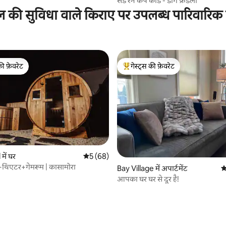
सैंड रन केप कॉड - डॉग फ्रेंडली
ल की सुविधा वाले किराए पर उपलब्ध पारिवारिक
की फ़ेवरेट
गेस्ट्स की फ़ेवरेट
टॉप फ़ेवरेट
गेस्ट्स का टॉप फ़ेवरेट
 समीक्षाएँ
में घर
औसत रेटिंग 5 में से 5, 68 समीक्षाएँ
5 (68)
ा+थिएटर+गेमरूम | कासामोरा
Bay Village में अपार्टमेंट
औ
आपका घर घर से दूर है!