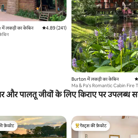
 समीक्षाएँ
में लकड़ी का केबिन
औसत रेटिंग 5 में से 4.89, 241 समीक्षाएँ
4.89 (241)
केबिन
Burton में लकड़ी का केबिन
औ
Ma & Pa's Romantic Cabin Fire Tr
आउटडोर बाथ
ार और पालतू जीवों के लिए किराए पर उपलब्ध स
की फ़ेवरेट
गेस्ट्स की फ़ेवरेट
टॉप फ़ेवरेट
गेस्ट्स का टॉप फ़ेवरेट