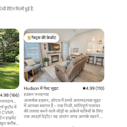
 रेटिंग मिली हुई है.
Cuyahoga F
गेस्ट्स की फ़ेवरेट
गेस्ट्स
3BR नेचर र
गेस्ट्स का टॉप फ़ेवरेट
गेस्ट्स का
ब्लॉसम म्यू
कुयाहोगा फ
पास हमारे क
एकड़ से भी 
होम सुंदर 
आरामदायक 
निजी जंगली 
मनोरम नज़ा
Hudson में गेस्ट सुइट
औसत रेटिंग 5 में से 4.99, 11
4.99 (110)
आराम करें।
हडसन पनाहगाह
त रेटिंग 5 में से 4.98, 166 समीक्षाएँ
4.98 (166)
शांतिपूर्ण 
आकर्षक हडसन, ओएच में हमारे आरामदायक सुइट
समूहों सहि
ं आरामदायक
में आपका स्वागत है – एक निजी, शांतिपूर्ण पलायन
ण कुटीर में
की तलाश करने वाले जोड़ों या अकेले यात्रियों के लिए
िन CVNP,
एक आदर्श रिट्रीट। यह अंतरंग जगह आपके ठहरने को
स्टेन हाइवेट
अविस्मरणीय बनाने के लिए आराम, शैली और आराम
बहुत करीब!