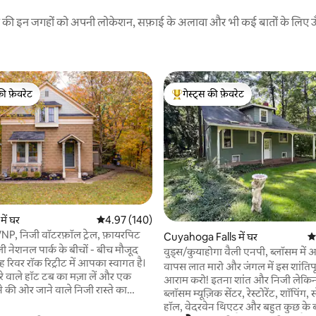
रने की इन जगहों को अपनी लोकेशन, सफ़ाई के अलावा और भी कई बातों के लिए ऊँची
की फ़ेवरेट
गेस्ट्स की फ़ेवरेट
टॉप फ़ेवरेट
गेस्ट्स का टॉप फ़ेवरेट
ें घर
औसत रेटिंग 5 में से 4.97, 140 समीक्षाएँ
4.97 (140)
 समीक्षाएँ
NP, निजी वॉटरफ़ॉल ट्रेल, फ़ायरपिट
Cuyahoga Falls में घर
औस
ली नेशनल पार्क के बीचों - बीच मौजूद
वुड्स/कुयाहोगा वैली एनपी, ब्लॉसम मे
रिवर रॉक रिट्रीट में आपका स्वागत है।
कॉटेज
वापस लात मारो और जंगल में इस शांतिपूर्
रे वाले हॉट टब का मज़ा लें और एक
आराम करो! इतना शांत और निजी लेक
 की ओर जाने वाले निजी रास्ते का
ब्लॉसम म्यूज़िक सेंटर, रेस्टोरेंट, शॉपिंग, 
बिस्ट्रो लाइटों से घिरे आउटडोर फ़ायर पिट
हॉल, वेदरवेन थिएटर और बहुत कुछ के 