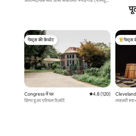
आरामदायक सौर ऊर्जा संचालित पनाहगाह (पालतू
दोस्ताना)
पू
गेस्ट्स की फ़ेवरेट
गेस्ट्स 
गेस्ट्स की फ़ेवरेट
गेस्ट्स का 
Congress में घर
औसत रेटिंग 5 में से 4.8, 120
4.8 (120)
Cleveland 
छिपा हुआ एरियल रिज़ॉर्ट
लक्ज़री स्प