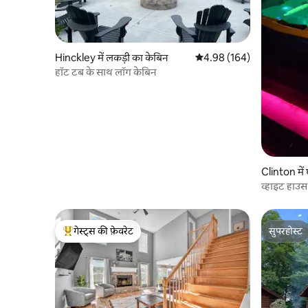
Hinckley में लकड़ी का केबिन
औसत रेटिंग 5 में से 4.98, 164
4.98 (164)
हॉट टब के साथ लॉग केबिन
Clinton में
गेस्ट्स की फ़ेवरेट
सुपरहोस्ट
गेस्ट्स का टॉप फ़ेवरेट
सुपरहोस्ट