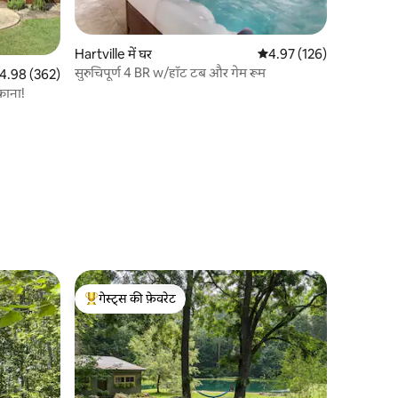
Hartville में घर
औसत रेटिंग 5 में से 4.97, 12
4.97 (126)
सुरुचिपूर्ण 4 BR w/हॉट टब और गेम रूम
त रेटिंग 5 में से 4.98, 362 समीक्षाएँ
4.98 (362)
काना!
गेस्ट्स की फ़ेवरेट
गेस्ट्स का टॉप फ़ेवरेट