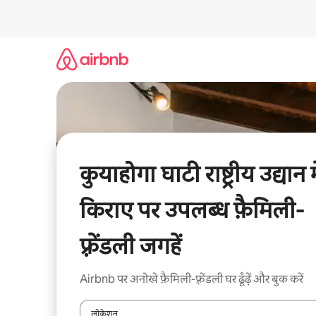
इसे
छोड़कर
सीधा
कॉन्टेंट
पर
जाएँ
कुयाहोगा घाटी राष्ट्रीय उद्यान म
किराए पर उपलब्ध फ़ैमिली-
फ़्रेंडली जगहें
Airbnb पर अनोखे फ़ैमिली-फ़्रेंडली घर ढूँढ़ें और बुक करें
लोकेशन