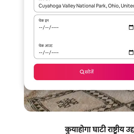
नतीजों के उपलब्ध होने पर, अप और डाउन 'ऐरो की' का इस्तेमाल 
चेक इन
चेक आउट
खोजें
कुयाहोगा घाटी राष्ट्रीय 