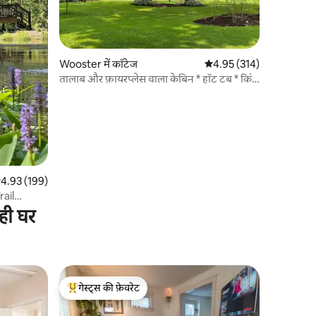
Wooster में कॉटेज
औसत रेटिंग 5 में से 4.95, 31
4.95 (314)
तालाब और फ़ायरप्लेस वाला केबिन * हॉट टब * किंग
बेड
सत रेटिंग 5 में से 4.93, 199 समीक्षाएँ
4.93 (199)
ail
ही घर
गेस्ट्स की फ़ेवरेट
गेस्ट्स का टॉप फ़ेवरेट