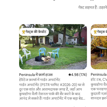
गेस्ट सहमत हैं : ठह
गेस्ट्स की फ़ेवरेट
गेस्ट्स 
गेस्ट्स का टॉप फ़ेवरेट
गेस्ट्स का 
Peninsula म
Peninsula में फ़ार्म हाउस
औसत रेटिंग 5 में से 4.98, 174
4.98 (174)
हॉट टब, CV
हेरिटेज फ़ार्म्स में गार्डन अपार्टमेंट
कुयाहोगा वै
गार्डन अपार्टमेंट (PSTR परमिट #2026-20) घर से
एक पनाहगाह 
दूर एक शांत और आरामदायक जगह है, जहाँ आप
कुदरती नज़ा
कुयाहोगा वैली नेशनल पार्क की सैर करने के बाद
शानदार झरने
आनंद ले सकते हैं। गार्डन अपार्टमेंट में एक बड़ा बेडरूम
जायज़ा लें। 
है, जिसमें क्वीन साइज़ का बेड है, एक डेन है, जिसमें