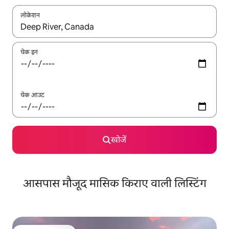
लोकेशन
नतीजों के उपलब्ध होने पर, अप और डाउन 'ऐरो की' का इस्तेमाल करके नेविगेट करें
चेक इन
चेक आउट
खोजें
आसपास मौजूद मासिक किराए वाली लिस्टिंग