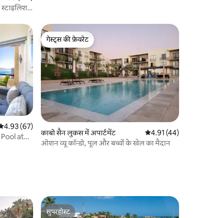
 स्टाइलिश
गेस्ट्स की फ़ेवरेट
गेस्ट्स की फ़ेवरेट
औसत रेटिंग 5 में से 4.93, 67 समीक्षाएँ
4.93 (67)
काबो सैन लुकस में अपार्टमेंट
औसत रेटिंग 5 में से 4.91, 4
4.91 (44)
Pool at
ओशन व्यू कॉन्डो, पूल और बच्चों के खेल का मैदान
सुपरहोस्ट
सुपरहोस्ट