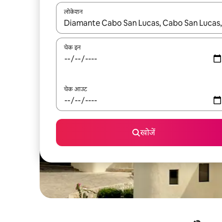
लोकेशन
नतीजों के उपलब्ध होने पर, अप और डाउन 'ऐरो की' का इस्तेमाल 
चेक इन
चेक आउट
खोजें