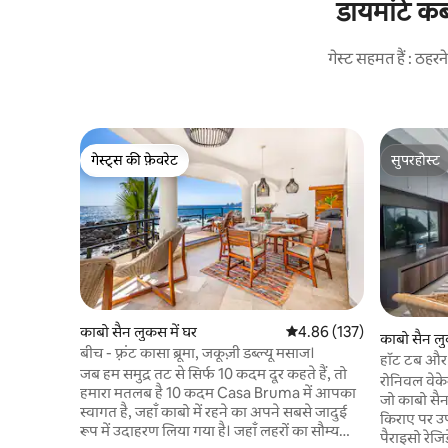
डायमांटे कब
गेस्ट सहमत हैं : ठह
गेस्ट्स की फ़ेवरेट
सुपरहोस्ट
गेस्ट्स की फ़ेवरेट
सुपरहोस्ट
काबो सैन लुकस में घर
औसत रेटिंग 5 में से 4.86, 137
4.86 (137)
काबो सैन लुक
बीच - फ़्रंट कासा ब्रूमा, जकूज़ी डब्ल्यू मसाज।
हॉट टब और 
जब हम समुद्र तट से सिर्फ 10 कदम दूर कहते हैं, तो
रोनिवल वेके
हमारा मतलब है 10 कदम Casa Bruma में आपका
जो काबो सै
स्वागत है, जहाँ काबो में रहने का अपने सबसे जादुई
किराए पर उ
रूप में उदाहरण लिया गया है। जहाँ लहरों का सौम्य
पैराइसो रेजिड