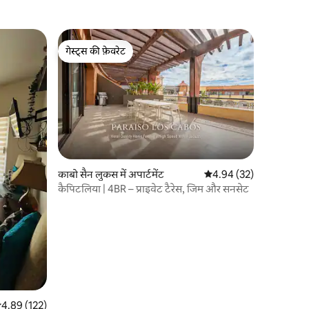
गेस्ट्स की फ़ेवरेट
गेस्ट्स की फ़ेवरेट
काबो सैन लुकस में अपार्टमेंट
औसत रेटिंग 5 में से 4.94, 3
4.94 (32)
कैपिटलिया | 4BR – प्राइवेट टैरेस, जिम और सनसेट
सत रेटिंग 5 में से 4.89, 122 समीक्षाएँ
4.89 (122)