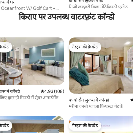
काबो सैन लुकस में घर
ठ
 समीक्षाएँ
कस में घर
निजी लक्ज़री विला मोंटेक्रिस्टो एस्टेट
Oceanfront W/ Golf Cart +
ransp.
किराए पर उपलब्ध वाटरफ़्रंट कॉन्डो
फ़ेवरेट
गेस्ट्स की फ़ेवरेट
फ़ेवरेट
गेस्ट्स की फ़ेवरेट
स में कॉन्डो
औसत रेटिंग 5 में से 4.93, 108 समीक्षाएँ
4.93 (108)
लिए कुछ ही मिनटों में सुंदर अपार्टमेंट
 समीक्षाएँ
काबो सैन लुकस में कॉन्डो
औ
मरीना काबो प्लाज़ा फ़िएस्टा गेटवे!
फ़ेवरेट
गेस्ट्स की फ़ेवरेट
फ़ेवरेट
गेस्ट्स की फ़ेवरेट