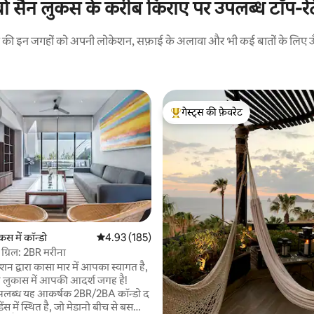
ो सैन लुकस के करीब किराए पर उपलब्ध टॉप-रेटेड
रने की इन जगहों को अपनी लोकेशन, सफ़ाई के अलावा और भी कई बातों के लिए ऊँची
गेस्ट्स की फ़ेवरेट
गेस्ट्स का टॉप फ़ेवरेट
 समीक्षाएँ
स में कॉन्डो
औसत रेटिंग 5 में से 4.93, 185 समीक्षाएँ
4.93 (185)
ग्रिल: 2BR मरीना
शन द्वारा कासा मार में आपका स्वागत है,
न लुकास में आपकी आदर्श जगह है!
पलब्ध यह आकर्षक 2BR/2BA कॉन्डो द
ेंस में स्थित है, जो मेडानो बीच से बस