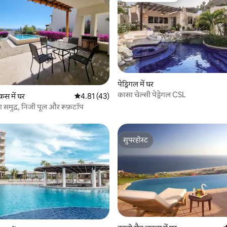
 समीक्षाएँ
पेड्रिगल में घर
कासा चेल्सी पेड्रेगल CSL
कस में घर
औसत रेटिंग 5 में से 4.81, 43 समीक्षाएँ
4.81 (43)
 का समुद्र, निजी पूल और रूफ़टॉप
सुपरहोस्ट
सुपरहोस्ट