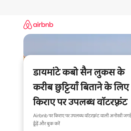
इसे
छोड़कर
सीधा
कॉन्टेंट
पर
जाएँ
डायमांटे कबो सैन लुकस के
करीब छुट्टियाँ बिताने के लिए
किराए पर उपलब्ध वॉटरफ़्रंट
Airbnb पर किराए पर उपलब्ध वॉटरफ़्रंट वाली अनोखी जगहे
ढूँढ़ें और बुक करें