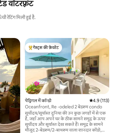
 वॉटरफ़्रंट
 रेटिंग मिली हुई है.
पेड्रिगल में 
गेस्ट्स की फ़ेवरेट
गेस्ट्स
शांत समुद्
गेस्ट्स का टॉप फ़ेवरेट
गेस्ट्स का
इस एक बेडरू
सब कुछ है 
बीच पर शांत
काबो के सभ
मिनट की दूर
आनंद लें। य
तैरना बार म
रेस्तरां में
पेड्रिगल में कॉन्डो
औसत रेटिंग 5 में से 4.9, 11
4.9 (113)
देखें, जिम में कसरत कर
Oceanfront, Re -odeled 2 बेडरूम condo
करें। Terra
सूर्योदय/सूर्यास्त दुनिया की उन कुछ जगहों में से एक
है, जहाँ आप अपने घर के ठीक सामने समुद्र के ऊपर
सूर्योदय और सूर्यास्त देख सकते हैं। समुद्र के सामने
मौजूद 2-बेडरूम/2-बाथरूम वाला शानदार कोंडो,