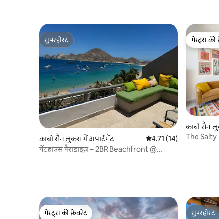
सुपरहोस्ट
गेस्ट्स की 
सुपरहोस्ट
गेस्ट्स की 
काबो सैन लुक
The Salty
काबो सैन लुकस में अपार्टमेंट
औसत रेटिंग 5 में से 4.71, 14
4.71 (14)
Condo in
पेंटहाउस पैराडाइज़ – 2BR Beachfront @
Corazón Cabo
गेस्ट्स की फ़ेवरेट
सुपरहोस्ट
गेस्ट्स की फ़ेवरेट
सुपरहोस्ट