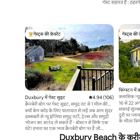
गेस्ट सहमत हैं : ठह
गेस्ट्स की फ़ेवरेट
गेस्ट्स की 
गेस्ट्स का टॉप फ़ेवरेट
गेस्ट्स की 
किंग्स्टन में
क्लासिक न्यू
Duxbury में गेस्ट सुइट
औसत रेटिंग 5 में से 4.94, 106
4.94 (106)
16 से 22 अग
क्रैनबेरी बोग पर गेस्ट सुइट, समुद्र तट से 1 मील की
सफ़ाई शुल्क नहीं! बीच से 5 मिन
दूरी पर
क्यों केप कॉड के लिए यातायात से लड़ें जब आप सुंदर
दूरी पर प्लायमाउथ वाटरफ़्रंट तक 10 मिनट की ड्राइव
डक्सबरी से न्यू इंग्लिश समुद्र तटों, ट्रेल्स और समुद्री
के भीतर किं
भोजन का आनंद ले सकते हैं - बोस्टन से सिर्फ एक
ठहरने का आन
घंटे! हमारा घर एक भव्य क्रैनबेरी बोग पर है जो
मेफ़्लॉवर की प्रतिकृति और 
बाइकिंग और पैदल ट्रेल्स से घिरा हुआ है और समुद्र
Duxbury Beach के करीब छु
दुकानें हैं।