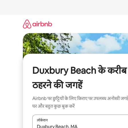
इसे
छोड़कर
सीधा
कॉन्टेंट
पर
जाएँ
Duxbury Beach के करीब
ठहरने की जगहें
Airbnb पर छुट्टियों के लिए किराए पर उपलब्ध अनोखी जगहे
घर और बहुत कुछ बुक करें
लोकेशन
नतीजों के उपलब्ध होने पर, अप और डाउन 'ऐरो की' का इस्तेमाल 