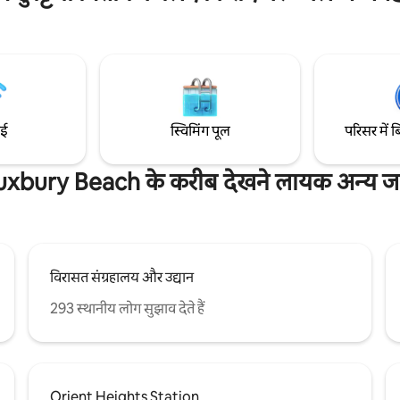
0 मिनट की दूरी पर। हमारे कॉटेज में गैस
है, जहाँ हाइकिंग और मछली पकड़ने की 
थ एक निजी बैक यार्ड, आउटडोर डाइनिंग
उपलब्ध है। यह दुकानों और मुख्य हाईवे से 2 मिनट की
न, लाउंजिंग के लिए एक जगह और एक
दूरी पर है और इसमें 6 कारों के लिए ड्राइ
 है। हमारी 200 से भी ज़्यादा फ़ाइव -
सड़क पर पार्किंग की भरपूर सुविधा है। पा
ँ देखें!
लिए अनुकूल!
ाई
स्विमिंग पूल
परिसर में ब
xbury Beach के करीब देखने लायक अन्य जग
विरासत संग्रहालय और उद्यान
293 स्थानीय लोग सुझाव देते हैं
Orient Heights Station