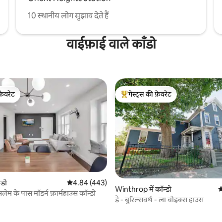
10 स्थानीय लोग सुझाव देते हैं
वाईफ़ाई वाले काँडो
फ़ेवरेट
गेस्ट्स की फ़ेवरेट
फ़ेवरेट
गेस्ट्स का टॉप फ़ेवरेट
्डो
औसत रेटिंग 5 में से 4.84, 443 समीक्षाएँ
4.84 (443)
Winthrop में कॉन्डो
औ
ेम के पास मॉडर्न फ़ार्महाउस कॉन्डो
डे - बुरिल्सवर्थ - ला वोइक्स हाउस