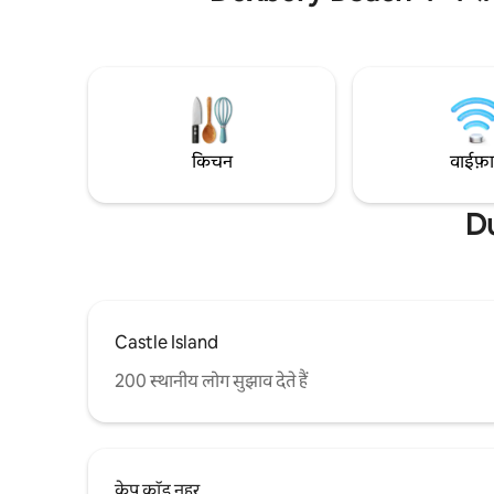
तट से सिर्फ एक मील की दूरी पर है। एक निजी आँगन
केप कॉड से 3
के लिए रोशनदान और फ़्रेंच दरवाज़े सुइट को धूप से
ग्रिल के सा
भरते हैं। मेहमान गर्मियों में आग के गड्ढे, ग्रिल और यार्ड
के लिए आँग
का आनंद लेते हैं या सर्दियों में बर्फ के जूते और स्लेज
आउटडोर शॉवर
पर ट्रेल्स से टकराते हैं। बोग भी जम जाता है और
स्टार समीक्षाए
आइस स्केटिंग के लिए बहुत अच्छा है!
किचन
वाईफ़
Du
Castle Island
200 स्थानीय लोग सुझाव देते हैं
केप कॉड नहर