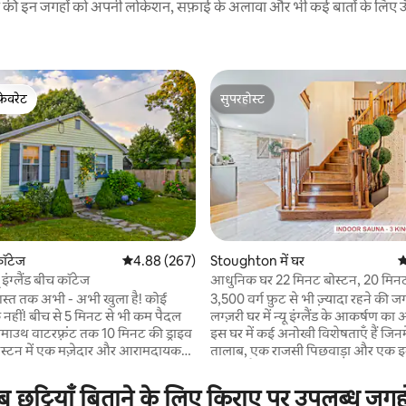
रने की इन जगहों को अपनी लोकेशन, सफ़ाई के अलावा और भी कई बातों के लिए ऊँची
फ़ेवरेट
सुपरहोस्ट
फ़ेवरेट
सुपरहोस्ट
 कॉटेज
औसत रेटिंग 5 में से 4.88, 267 समीक्षाएँ
4.88 (267)
Stoughton में घर
औ
 इंग्लैंड बीच कॉटेज
आधुनिक घर 22 मिनट बोस्टन, 20 मिन
 समीक्षाएँ
स्टेडियम
स्त तक अभी - अभी खुला है! कोई
3,500 वर्ग फ़ुट से भी ज़्यादा रहने की 
ट से भी कम पैदल
लग्ज़री घर में न्यू इंग्लैंड के आकर्षण का 
इस घर में कई अनोखी विशेषताएँ हैं जिनम
ग्स्टन में एक मज़ेदार और आरामदायक
तालाब, एक राजसी पिछवाड़ा और एक इ
ंद लें, जिसमें प्लायमाउथ रॉक,
शामिल है, जो आपकी छोटी अवधि या लंब
कई शानदार रेस्तरां और
और अधिक आरामदायक बनाता है। यह एक शांत
ट्टियाँ बिताने के लिए किराए पर उपलब्ध जगहों
 बोस्टन से एक घंटे से भी कम समय में और
इलाके में स्थित है, जो ग्लेन इको पार्क से