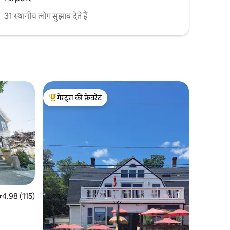
31 स्थानीय लोग सुझाव देते हैं
गेस्ट्स की फ़ेवरेट
गेस्ट्स का टॉप फ़ेवरेट
सत रेटिंग 5 में से 4.98, 115 समीक्षाएँ
4.98 (115)