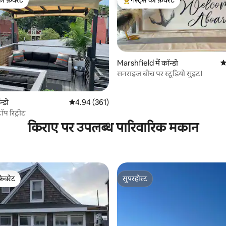
की फ़ेवरेट
गेस्ट्स की फ़ेवरेट
टॉप फ़ेवरेट
गेस्ट्स का टॉप फ़ेवरेट
Marshfield में कॉन्डो
औ
सनराइज बीच पर स्टूडियो सुइट।
 समीक्षाएँ
न्डो
औसत रेटिंग 5 में से 4.94, 361 समीक्षाएँ
4.94 (361)
प रिट्रीट
किराए पर उपलब्ध पारिवारिक मकान
फ़ेवरेट
सुपरहोस्ट
फ़ेवरेट
सुपरहोस्ट