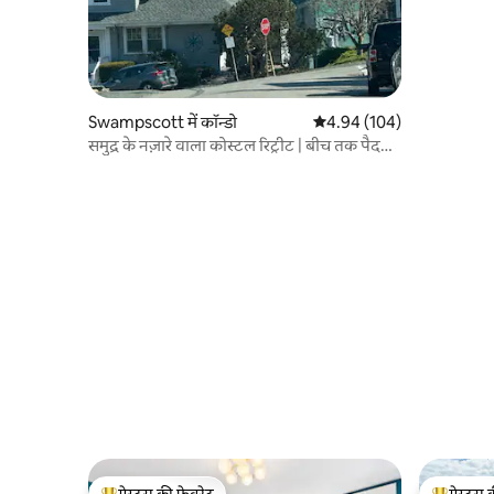
Swampscott में कॉन्डो
औसत रेटिंग 5 में से 4.94, 104
4.94 (104)
समुद्र के नज़ारे वाला कोस्टल रिट्रीट | बीच तक पैदल
दूरी | सालेम