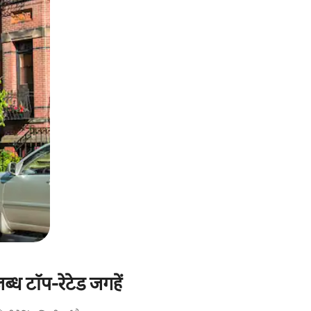
ध टॉप-रेटेड जगहें