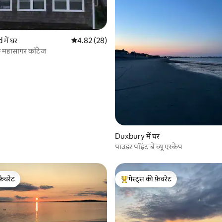
में घर
औसत रेटिंग 5 में से 4.82, 28 समीक्षाएँ
4.82 (28)
 समीक्षाएँ
महासागर कॉटेज
Duxbury में घर
पाउडर पॉइंट बे व्यू एस्केप
फ़ेवरेट
गेस्ट्स की फ़ेवरेट
फ़ेवरेट
गेस्ट्स का टॉप फ़ेवरेट