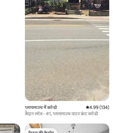
प्लायमाउथ में कॉन्डो
औसत रेटिंग 5 में से 4.99, 13
4.99 (134)
कैप्टन लॉज - #1, प्लायमाउथ वाटर फ्रंट कॉन्डो