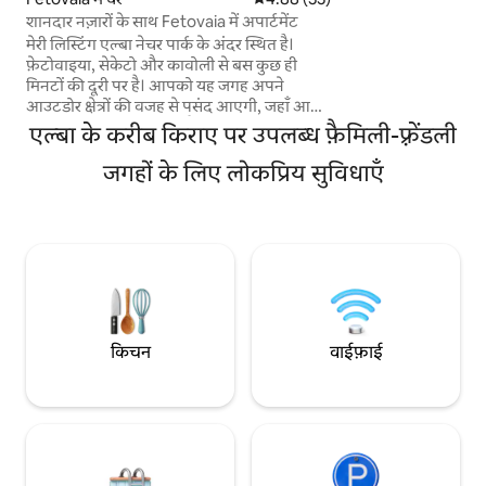
सुसज्जित है समुद्र तट
शानदार नज़ारों के साथ Fetovaia में अपार्टमेंट
कुछ ही मिनटों में पैदल पहुँच
मेरी लिस्टिंग एल्बा नेचर पार्क के अंदर स्थित है।
बगीचा है, जिसमें लॉन 
फ़ेटोवाइया, सेकेटो और कावोली से बस कुछ ही
का आरक्षित है।
मिनटों की दूरी पर है। आपको यह जगह अपने
आउटडोर क्षेत्रों की वजह से पसंद आएगी, जहाँ आराम
करने के लिए ढेर सारी जगहें हैं, साथ ही आउटडोर
एल्बा के करीब किराए पर उपलब्ध फ़ैमिली-फ़्रेंडली
किचन, धूप में आराम करने की जगह और हॉट टब भी
हैं। ये सभी सुविधाएँ सिर्फ़ अपार्टमेंट के मेहमानों के
जगहों के लिए लोकप्रिय सुविधाएँ
इस्तेमाल के लिए हैं। साथ ही, यहाँ से फ़ेटोवाइया बे
का नज़ारा भी दिखता है, जिसका आप पूरी शांति में
मज़ा ले सकते हैं। इसके अलावा, घर देखभाल से
सुसज्जित है और हर सुविधा से लैस है। मेरी जगह जोड़ों
और परिवारों (बच्चों के साथ) के लिए अच्छी है।
किचन
वाईफ़ाई