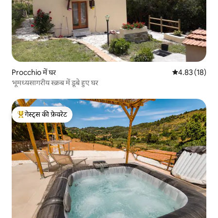
Procchio में घर
औसत रेटिंग 5 में 
4.83 (18)
भूमध्यसागरीय स्क्रब में डूबे हुए घर
गेस्ट्स की फ़ेवरेट
गेस्ट्स का टॉप फ़ेवरेट