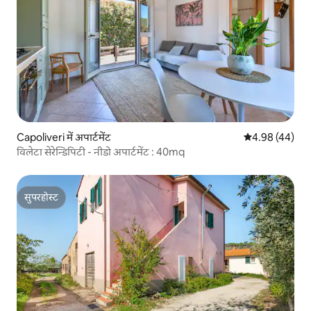
Capoliveri में अपार्टमेंट
औसत रेटिंग 5 में 
4.98 (44)
विलेटा सेरेन्डिपिटी - नीडो अपार्टमेंट : 40mq
सुपरहोस्ट
सुपरहोस्ट