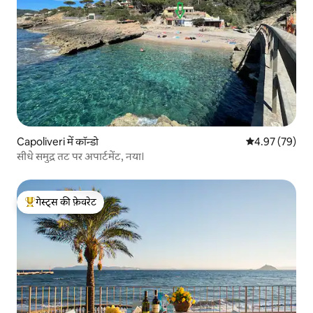
Capoliveri में कॉन्डो
औसत रेटिंग 5 में 
4.97 (79)
सीधे समुद्र तट पर अपार्टमेंट, नया।
गेस्ट्स की फ़ेवरेट
गेस्ट्स का टॉप फ़ेवरेट