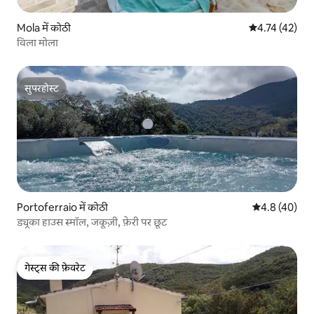
Mola में कोठी
औसत रेटिंग 5 में 
4.74 (42)
विला मोला
सुपरहोस्ट
सुपरहोस्ट
Portoferraio में कोठी
औसत रेटिंग 5 में
4.8 (40)
ड्यूका हाउस स्मॉल, जकूज़ी, फ़ेरी पर छूट
गेस्ट्स की फ़ेवरेट
गेस्ट्स की फ़ेवरेट