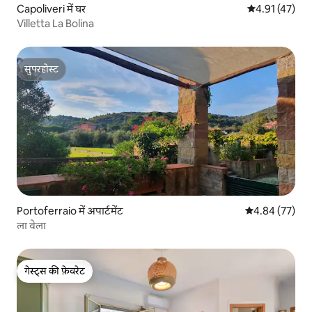
Capoliveri में घर
औसत रेटिंग 5 में 
4.91 (47)
Villetta La Bolina
सुपरहोस्ट
सुपरहोस्ट
Portoferraio में अपार्टमेंट
औसत रेटिंग 5 में 
4.84 (77)
ला वेला
गेस्ट्स की फ़ेवरेट
गेस्ट्स की फ़ेवरेट