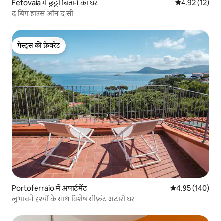
Fetovaia में छुट्टी बिताने का घर
औसत रेटिंग 5 में 
4.92 (12)
द बिग हाउस ऑन द सी
गेस्ट्स की फ़ेवरेट
गेस्ट्स की फ़ेवरेट
Portoferraio में अपार्टमेंट
औसत रेटिंग 5 में स
4.95 (140)
लुभावने दृश्यों के साथ विशेष सीफ़्रंट अटारी घर