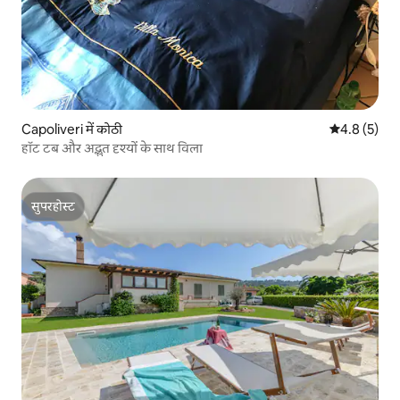
Capoliveri में कोठी
औसत रेटिंग 5 म
4.8 (5)
हॉट टब और अद्भुत दृश्यों के साथ विला
सुपरहोस्ट
सुपरहोस्ट