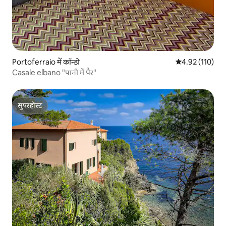
Portoferraio में कॉन्डो
औसत रेटिंग 5 में स
4.92 (110)
Casale elbano "पानी में पैर"
सुपरहोस्ट
सुपरहोस्ट