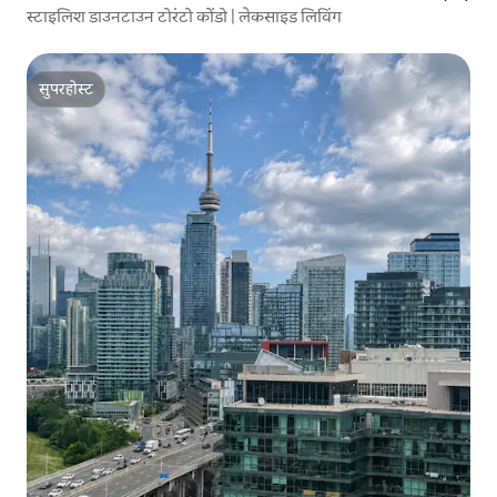
स्टाइलिश डाउनटाउन टोरंटो कोंडो | लेकसाइड लिविंग
सुपरहोस्ट
सुपरहोस्ट