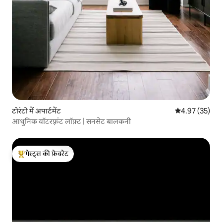
टोरंटो में अपार्टमेंट
औसत रेटिंग 5 में 
4.97 (35)
आधुनिक वॉटरफ़्रंट लॉफ़्ट | सनसेट बालकनी
गेस्ट्स की फ़ेवरेट
गेस्ट्स का टॉप फ़ेवरेट