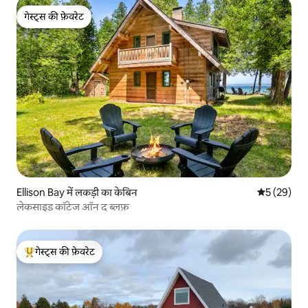
गेस्ट्स की फ़ेवरेट
गेस्ट्स की फ़ेवरेट
Ellison Bay में लकड़ी का केबिन
औसत रेटिंग 5 
5 (29)
लेकसाइड कॉटेज ऑन द ब्लफ़
गेस्ट्स की फ़ेवरेट
गेस्ट्स का टॉप फ़ेवरेट