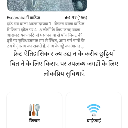
कोको (कुरेग + पारंपर
वफ़ल, पेनकेक्स, दूध, ज
भी बहुत कुछ! घर में HEPA फ़िल्टर और यूवी लाइट
Escanaba में कॉटेज
औसत रेटिंग 5 में से 4.97, 166 समीक्षाएँ
4.97 (166)
एयर फ़िल्ट्रेशन और साब
हॉट टब वाला आरामदायक 1 - बेडरूम वाला कॉटेज
साइट पर लॉन्ड्री की सुविधा है। ट्रक
मिशिगन झील पर 4 -5 लोगों के लिए जगह वाला
ट्रेलरों/आरवी आदि के ल
आरामदायक कॉटेज। एस्कानाबा से पाँच मिनट की
साथ बड़ा ड्राइववे है।
दूरी पर सुविधाजनक रूप से स्थित, आप गर्म पानी के
टब में आराम कर सकते हैं, आग के गड्ढे का आनंद ले
सकते हैं, यार्ड में बाड़ से झील के दृश्यों में डूब सकते हैं,
फ़ेट ऐतिहासिक राज्य उद्यान के करीब छुट्टियाँ
या कुर्सियों और आग के गड्ढे के पानी के किनारे के
साथ झील तक जा सकते हैं। कॉटेज एक रेस्तरां के
बिताने के लिए किराए पर उपलब्ध जगहों के लिए
बगल में साझा पार्किंग के साथ स्थित है जिसके बगल
लोकप्रिय सुविधाएँ
में हम भी रहते हैं; आसपास सबसे अच्छा लकड़ी का
आग जलाने वाला पिज़्ज़ा! किचन रात 9:00 बजे
ईएसटी पर बंद होता है और रेस्तरां रात 10: 00 बजे
ईएसटी पर बंद होता है। 1 क्वीन बेडरूम, 1 क्वीन
फ़्यूटॉन। स्मार्ट टीवी, वाईफ़ाई।
किचन
वाईफ़ाई