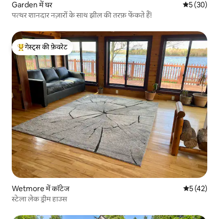
Garden में घर
औसत रेटिंग 5 
5 (30)
पत्थर शानदार नज़ारों के साथ झील की तरफ़ फेंकते हैं!
गेस्ट्स की फ़ेवरेट
गेस्ट्स का टॉप फ़ेवरेट
Wetmore में कॉटेज
औसत रेटिंग 5 
5 (42)
स्टेला लेक ड्रीम हाउस