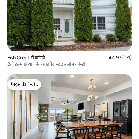
Fish Creek में कॉन्डो
औसत रेटिंग 5 में स
4.97 (131)
2-बेडरूम फ़िश क्रीक प्राइवेट स्टैंडअलोन कॉन्डो
गेस्ट्स की फ़ेवरेट
गेस्ट्स की फ़ेवरेट