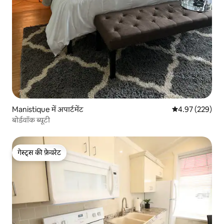
Manistique में अपार्टमेंट
औसत रेटिंग 5 में स
4.97 (229)
बोर्डवॉक ब्यूटी
गेस्ट्स की फ़ेवरेट
गेस्ट्स की फ़ेवरेट