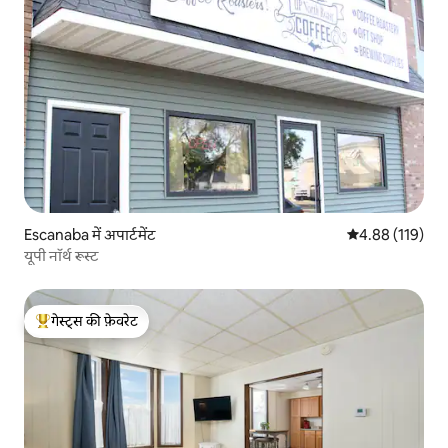
Escanaba में अपार्टमेंट
औसत रेटिंग 5 में स
4.88 (119)
यूपी नॉर्थ रूस्ट
गेस्ट्स की फ़ेवरेट
गेस्ट्स का टॉप फ़ेवरेट