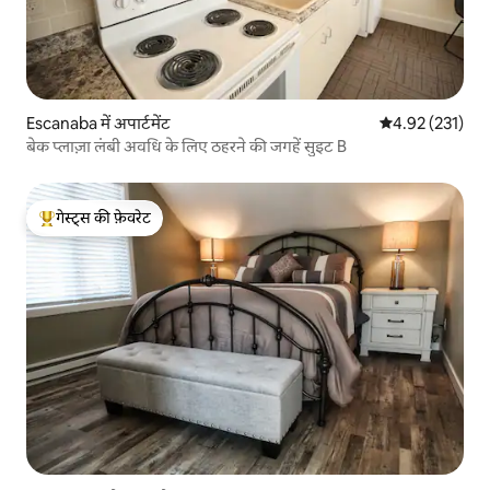
Escanaba में अपार्टमेंट
औसत रेटिंग 5 में स
4.92 (231)
बेक प्लाज़ा लंबी अवधि के लिए ठहरने की जगहें सुइट B
गेस्ट्स की फ़ेवरेट
गेस्ट्स का टॉप फ़ेवरेट