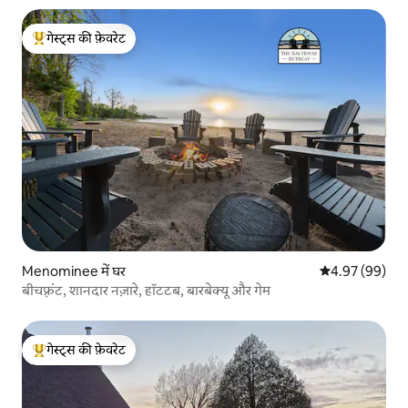
गेस्ट्स की फ़ेवरेट
गेस्ट्स का टॉप फ़ेवरेट
Menominee में घर
औसत रेटिंग 5 में 
4.97 (99)
बीचफ़्रंट, शानदार नज़ारे, हॉटटब, बारबेक्यू और गेम
गेस्ट्स की फ़ेवरेट
गेस्ट्स का टॉप फ़ेवरेट