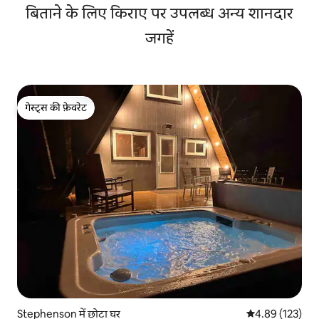
बिताने के लिए किराए पर उपलब्ध अन्य शानदार
जगहें
गेस्ट्स की फ़ेवरेट
गेस्ट्स की फ़ेवरेट
Stephenson में छोटा घर
औसत रेटिंग 5 में स
4.89 (123)