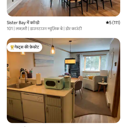
Sister Bay में कॉन्डो
औसत रेटिंग 5 म
5 (111)
101 | लक्ज़री | डाउनटाउन म्युज़िक बे | डोर काउंटी
गेस्ट्स की फ़ेवरेट
गेस्ट्स का टॉप फ़ेवरेट