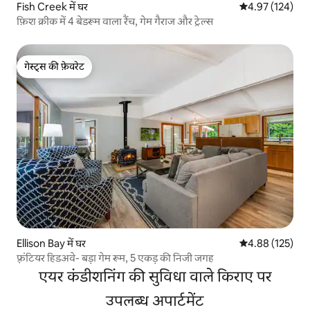
Fish Creek में घर
औसत रेटिंग 5 में स
4.97 (124)
फ़िश क्रीक में 4 बेडरूम वाला रैंच, गेम गैराज और ट्रेल्स
गेस्ट्स की फ़ेवरेट
गेस्ट्स की फ़ेवरेट
Ellison Bay में घर
औसत रेटिंग 5 में स
4.88 (125)
फ़्रंटियर हिडअवे- बड़ा गेम रूम, 5 एकड़ की निजी जगह
एयर कंडीशनिंग की सुविधा वाले किराए पर
उपलब्ध अपार्टमेंट