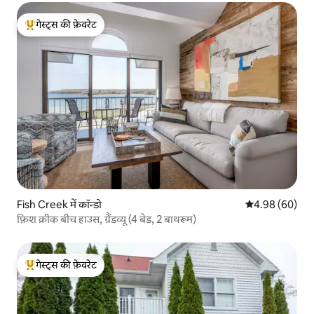
गेस्ट्स की फ़ेवरेट
गेस्ट्स का टॉप फ़ेवरेट
Fish Creek में कॉन्डो
औसत रेटिंग 5 में 
4.98 (60)
फ़िश क्रीक बीच हाउस, ग्रैंडव्यू (4 बेड, 2 बाथरूम)
गेस्ट्स की फ़ेवरेट
गेस्ट्स का टॉप फ़ेवरेट