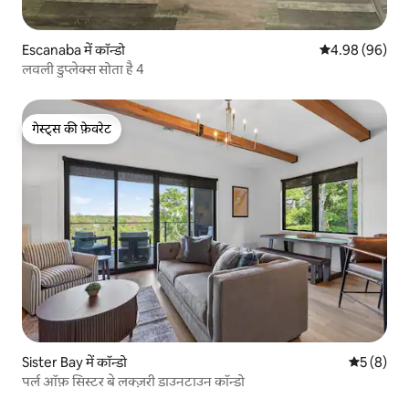
Escanaba में कॉन्डो
औसत रेटिंग 5 में 
4.98 (96)
लवली डुप्लेक्स सोता है 4
गेस्ट्स की फ़ेवरेट
गेस्ट्स की फ़ेवरेट
Sister Bay में कॉन्डो
औसत रेटिंग 5
5 (8)
पर्ल ऑफ़ सिस्टर बे लक्ज़री डाउनटाउन कॉन्डो