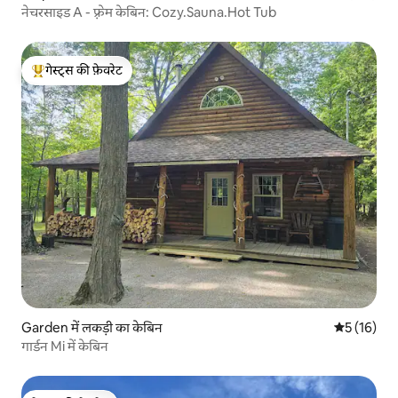
नेचरसाइड A - फ़्रेम केबिन: Cozy.Sauna.Hot Tub
गेस्ट्स की फ़ेवरेट
गेस्ट्स का टॉप फ़ेवरेट
Garden में लकड़ी का केबिन
औसत रेटिंग 5 
5 (16)
गार्डन Mi में केबिन