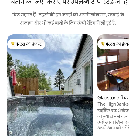
बिताने के लिए किराए पर उपलब्ध टॉप-रेटेड जगहें
गेस्ट सहमत हैं : ठहरने की इन जगहों को अपनी लोकेशन, सफ़ाई के
अलावा और भी कई बातों के लिए ऊँची रेटिंग मिली हुई है.
गेस्ट्स की फ़ेवरेट
गेस्ट्स की फ़ेवरेट
गेस्ट्स का टॉप फ़ेवरेट
गेस्ट्स का टॉप फ़ेवरेट
Gladstone में घर
The HighBanks - Ful
Lakeview!
हाईबैंक एक 3 बेडरूम व
जो ज़्यादा - से - ज़्या
उन्हें खाना खिला सकता है। पूरा नाश्ता शा
अपने आप को परोसें: 
इन्हीं तक सीमित नहीं हैं