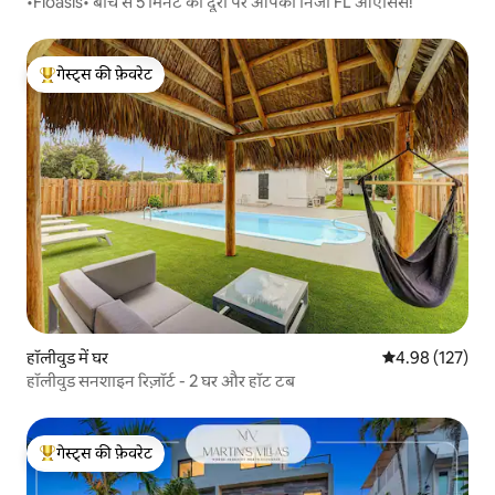
•Floasis• बीच से 5 मिनट की दूरी पर आपका निजी FL ओएसिस!
गेस्ट्स की फ़ेवरेट
गेस्ट्स का टॉप फ़ेवरेट
हॉलीवुड में घर
औसत रेटिंग 5 में स
4.98 (127)
हॉलीवुड सनशाइन रिज़ॉर्ट - 2 घर और हॉट टब
गेस्ट्स की फ़ेवरेट
गेस्ट्स का टॉप फ़ेवरेट