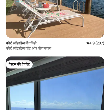
फोर्ट लॉडरडेल में कॉन्डो
औसत रेटिंग 5 में 
4.9 (207)
फोर्ट लॉडरडेल यॉट और बीच क्लब
गेस्ट्स की फ़ेवरेट
गेस्ट्स की फ़ेवरेट