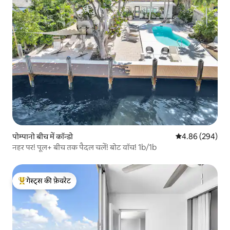
पोम्पानो बीच में कॉन्डो
औसत रेटिंग 5 में स
4.86 (294)
नहर पर! पूल+ बीच तक पैदल चलें! बोट वॉच! 1b/1b
गेस्ट्स की फ़ेवरेट
गेस्ट्स का टॉप फ़ेवरेट