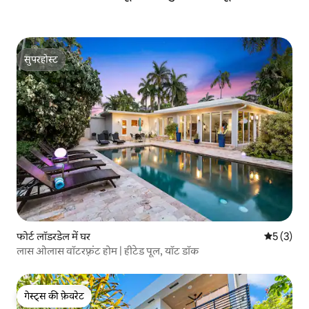
सुपरहोस्ट
सुपरहोस्ट
फोर्ट लॉडरडेल में घर
औसत रेटिंग 5
5 (3)
लास ओलास वॉटरफ़्रंट होम | हीटेड पूल, यॉट डॉक
गेस्ट्स की फ़ेवरेट
गेस्ट्स की फ़ेवरेट