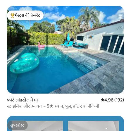
गेस्ट्स की फ़ेवरेट
गेस्ट्स का टॉप फ़ेवरेट
फोर्ट लॉडरडेल में घर
औसत रेटिंग 5 में स
4.96 (192)
स्टाइलिश और उज्ज्वल ~ 5★ स्थान, पूल, हॉट टब, पीकेजी
सुपरहोस्ट
सुपरहोस्ट