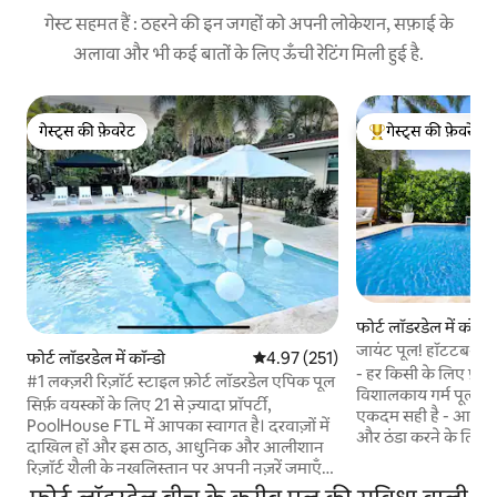
गेस्ट सहमत हैं : ठहरने की इन जगहों को अपनी लोकेशन, सफ़ाई के
अलावा और भी कई बातों के लिए ऊँची रेटिंग मिली हुई है.
गेस्ट्स की फ़ेवरेट
गेस्ट्स की फ़ेवरेट
गेस्ट्स की फ़ेवरेट
गेस्ट्स का टॉप फ़ेवरेट
फोर्ट लॉडरडेल में कोठी
जायंट पूल! हॉटटब-फ़
फोर्ट लॉडरडेल में कॉन्डो
औसत रेटिंग 5 में से 4.97, 251 समीक्षाएँ
4.97 (251)
जिम!
- हर किसी के लिए फ़्
#1 लक्ज़री रिज़ॉर्ट स्टाइल फ़ोर्ट लॉडरडेल एपिक पूल
विशालकाय गर्म पूल - 
सिर्फ़ वयस्कों के लिए 21 से ज़्यादा प्रॉपर्टी,
एकदम सही है - आइस 
PoolHouse FTL में आपका स्वागत है। दरवाज़ों में
और ठंडा करने के लिए
दाखिल हों और इस ठाठ, आधुनिक और आलीशान
डिप स्टेशन - हरा रंग 
रिज़ॉर्ट शैली के नखलिस्तान पर अपनी नज़रें जमाएँ।
फ़ायर पिट - झूला - 4 
FTL एयरपोर्ट से 5 मील (15 मिनट) और FTL के