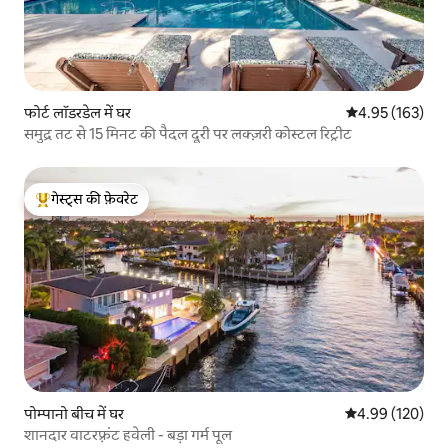
फोर्ट लॉडरडेल में घर
औसत रेटिंग 5 में स
4.95 (163)
समुद्र तट से 15 मिनट की पैदल दूरी पर लक्ज़री कोस्टल रिट्रीट
गेस्ट्स की फ़ेवरेट
गेस्ट्स का टॉप फ़ेवरेट
पोम्पानो बीच में घर
औसत रेटिंग 5 में स
4.99 (120)
शानदार वाटरफ़्रंट हवेली - बड़ा गर्म पूल