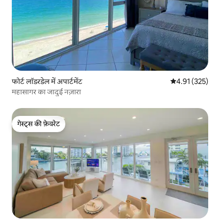
फोर्ट लॉडरडेल में अपार्टमेंट
औसत रेटिंग 5 में स
4.91 (325)
महासागर का जादुई नज़ारा
गेस्ट्स की फ़ेवरेट
गेस्ट्स की फ़ेवरेट