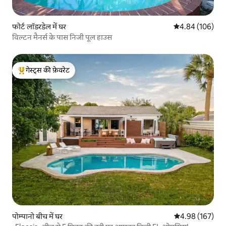
फोर्ट लॉडरडेल में घर
औसत रेटिंग 5 में स
4.84 (106)
विल्टन मैनर्स के पास निजी पूल हाउस
गेस्ट्स की फ़ेवरेट
गेस्ट्स का टॉप फ़ेवरेट
पोम्पानो बीच में घर
औसत रेटिंग 5 में स
4.98 (167)