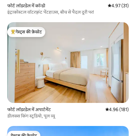
फोर्ट लॉडरडेल में कॉन्डो
औसत रेटिंग 5 में 
4.97 (31)
इंट्राकोस्टल वॉटरफ़्रंट पेंटहाउस, बीच से पैदल दूरी पर!
गेस्ट्स की फ़ेवरेट
गेस्ट्स का टॉप फ़ेवरेट
फोर्ट लॉडरडेल में अपार्टमेंट
औसत रेटिंग 5 में स
4.96 (181)
डीलक्स किंग स्टूडियो, पूल व्यू
गेस्ट्स की फ़ेवरेट