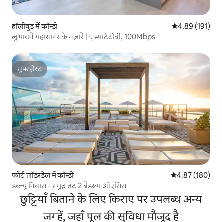
हॉलीवुड में कॉन्डो
औसत रेटिंग 5 में स
4.89 (191)
लुभावने महासागर के नज़ारे | ∙, स्मार्टटीवी, 100Mbps
सुपरहोस्ट
सुपरहोस्ट
फोर्ट लॉडरडेल में कॉन्डो
औसत रेटिंग 5 में स
4.87 (180)
डब्ल्यू निवास - समुद्र तट 2 बेडरूम ओएसिस
छुट्टियाँ बिताने के लिए किराए पर उपलब्ध अन्य
जगहें, जहाँ पूल की सुविधा मौजूद है