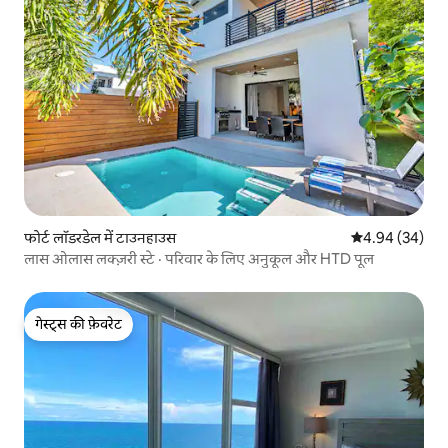
फोर्ट लॉडरडेल में टाउनहाउस
औसत रेटिंग 5 में 
4.94 (34)
लास ओलास लक्ज़री स्टे · परिवार के लिए अनुकूल और HTD पूल
गेस्ट्स की फ़ेवरेट
गेस्ट्स की फ़ेवरेट