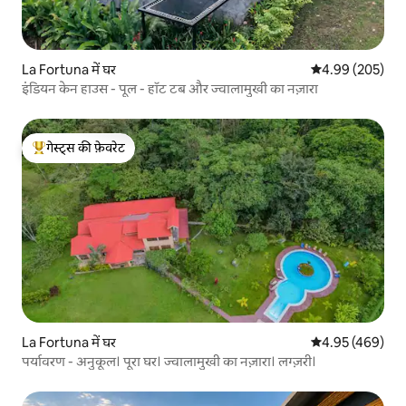
La Fortuna में घर
औसत रेटिंग 5 में स
4.99 (205)
इंडियन केन हाउस - पूल - हॉट टब और ज्वालामुखी का नज़ारा
गेस्ट्स की फ़ेवरेट
गेस्ट्स का टॉप फ़ेवरेट
La Fortuna में घर
औसत रेटिंग 5 में स
4.95 (469)
पर्यावरण - अनुकूल। पूरा घर। ज्वालामुखी का नज़ारा। लग्ज़री।