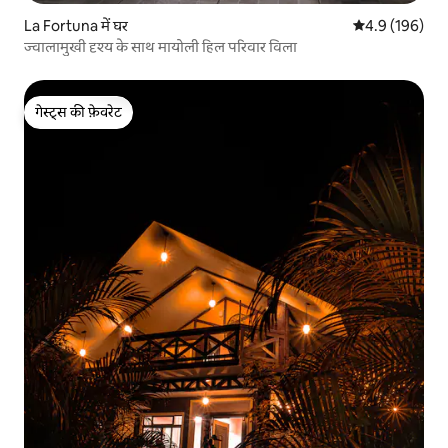
La Fortuna में घर
औसत रेटिंग 5 में 
4.9 (196)
ज्वालामुखी दृश्य के साथ मायोली हिल परिवार विला
गेस्ट्स की फ़ेवरेट
गेस्ट्स की फ़ेवरेट