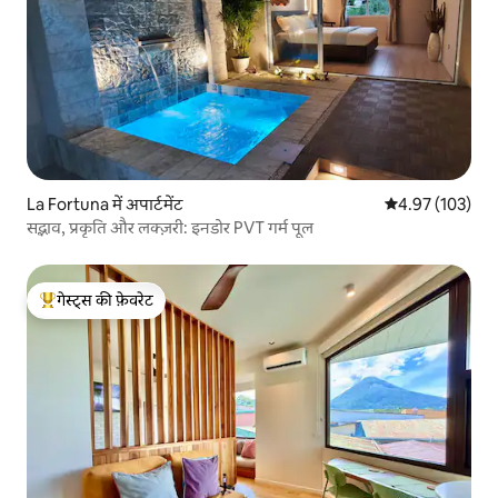
La Fortuna में अपार्टमेंट
औसत रेटिंग 5 में स
4.97 (103)
सद्भाव, प्रकृति और लक्ज़री: इनडोर PVT गर्म पूल
गेस्ट्स की फ़ेवरेट
गेस्ट्स का टॉप फ़ेवरेट