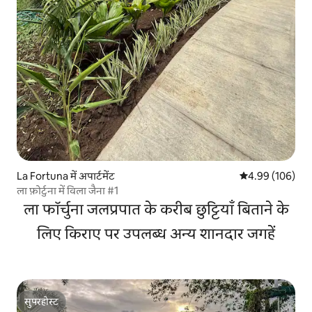
La Fortuna में अपार्टमेंट
औसत रेटिंग 5 में स
4.99 (106)
ला फ़ोर्टुना में विला जैना #1
ला फॉर्चुना जलप्रपात के करीब छुट्टियाँ बिताने के
लिए किराए पर उपलब्ध अन्य शानदार जगहें
सुपरहोस्ट
सुपरहोस्ट