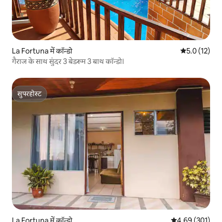
La Fortuna में कॉन्डो
औसत रेटिंग 5 मे
5.0 (12)
गैराज के साथ सुंदर 3 बेडरूम 3 बाथ कॉन्डो।
सुपरहोस्ट
सुपरहोस्ट
La Fortuna में कॉन्डो
औसत रेटिंग 5 में स
4.69 (301)