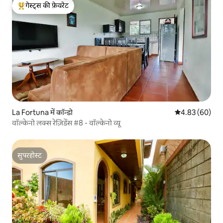
गेस्ट्स की फ़ेवरेट
गेस्ट्स का टॉप फ़ेवरेट
La Fortuna में कॉन्डो
औसत रेटिंग 5 में 
4.83 (60)
वॉल्केनो लक्स रेज़िडेंस #8 - वॉल्केनो व्यू
सुपरहोस्ट
सुपरहोस्ट