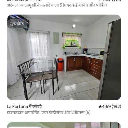
अरेनल ज्वालामुखी के नज़ारे वाला 5 |एयर कंडीशनिंग और पार्किंग
सुपरहोस्ट
सुपरहोस्ट
La Fortuna में कॉन्डो
औसत रेटिंग 5 में स
4.69 (192)
डाउनटाउन अपार्टमेंट: एयर कंडीशनर और 2 बेडरूम (5)