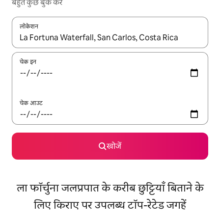
बहुत कुछ बुक करें
लोकेशन
नतीजों के उपलब्ध होने पर, अप और डाउन 'ऐरो की' का इस्तेमाल करके नेविगेट करें
चेक इन
चेक आउट
खोजें
ला फॉर्चुना जलप्रपात के करीब छुट्टियाँ बिताने के
लिए किराए पर उपलब्ध टॉप-रेटेड जगहें