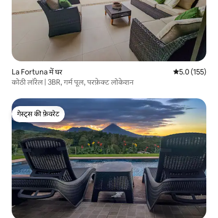
La Fortuna में घर
औसत रेटिंग 5 में 
5.0 (155)
कोठी लॉरेल | 3BR, गर्म पूल, परफ़ेक्ट लोकेशन
गेस्ट्स की फ़ेवरेट
गेस्ट्स की फ़ेवरेट