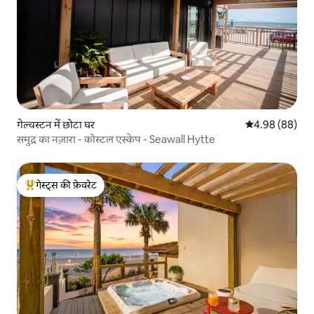
गेल्वस्टन में छोटा घर
औसत रेटिंग 5 में 
4.98 (88)
समुद्र का नज़ारा - कोस्टल एस्केप - Seawall Hytte
गेस्ट्स की फ़ेवरेट
गेस्ट्स का टॉप फ़ेवरेट