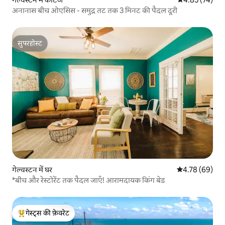
अनानास बीच ओएसिस - समुद्र तट तक 3 मिनट की पैदल दूरी
सुपरहोस्ट
सुपरहोस्ट
गेल्वस्टन में घर
औसत रेटिंग 5 में 
4.78 (69)
*बीच और रेस्टोरेंट तक पैदल जाएँ! आरामदायक किंग बेड
गेस्ट्स की फ़ेवरेट
गेस्ट्स का टॉप फ़ेवरेट