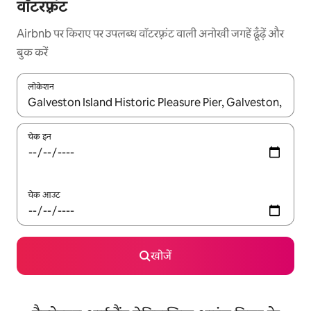
वॉटरफ़्रंट
Airbnb पर किराए पर उपलब्ध वॉटरफ़्रंट वाली अनोखी जगहें ढूँढ़ें और
बुक करें
लोकेशन
नतीजों के उपलब्ध होने पर, अप और डाउन 'ऐरो की' का इस्तेमाल करके नेविगेट करें
चेक इन
चेक आउट
खोजें