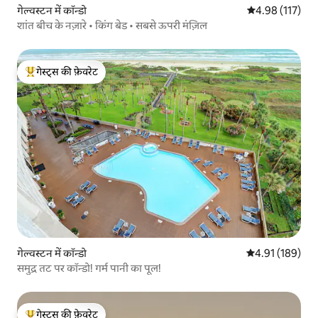
गेल्वस्टन में कॉन्डो
औसत रेटिंग 5 में स
4.98 (117)
शांत बीच के नज़ारे • किंग बेड • सबसे ऊपरी मंज़िल
गेस्ट्स की फ़ेवरेट
गेस्ट्स का टॉप फ़ेवरेट
गेल्वस्टन में कॉन्डो
औसत रेटिंग 5 में स
4.91 (189)
समुद्र तट पर कॉन्डो! गर्म पानी का पूल!
गेस्ट्स की फ़ेवरेट