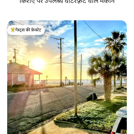
किराए पर उपलब्ध वॉटरफ़्रंट वाले मकान
गेस्ट्स की फ़ेवरेट
गेस्ट्स का टॉप फ़ेवरेट