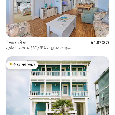
गेल्वस्टन में घर
औसत रेटिंग 5 में 
4.87 (87)
सूर्योदय! भव्य घर 3BD/2BA समुद्र तट का दृश्य
गेस्ट्स की फ़ेवरेट
गेस्ट्स का टॉप फ़ेवरेट