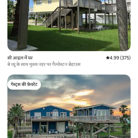
सी आइल में घर
औसत रेटिंग 5 में स
4.99 (375)
बे व्यू के साथ मुख्य नहर पर गैल्वेस्टन बेहाउस
गेस्ट्स की फ़ेवरेट
गेस्ट्स की फ़ेवरेट