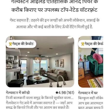
गैल्वेस्टन आईलैंड ऐतिहासिक आनंद पियर के
करीब किराए पर उपलब्ध टॉप-रेटेड वॉटरफ़्रंट
गेस्ट सहमत हैं : ठहरने की इन जगहों को अपनी लोकेशन, सफ़ाई के
अलावा और भी कई बातों के लिए ऊँची रेटिंग मिली हुई है.
गेस्ट्स की फ़ेवरेट
गेस्ट्स की फ़ेवरेट
गेस्ट्स का टॉप फ़ेवरेट
गेस्ट्स का टॉप फ़ेवरेट
गेल्वस्टन में कॉन्डो
औसत रेटिंग 5 में से 4.98, 161 समीक्षाएँ
4.98 (161)
गेल्वस्टन में घर
निजी बालकनी वाला समुद्र के किनारे सूर्यास्त वाला
बिल्कुल सही लोकेशन पर
कोंडो
हाउस
गैलवेस्टन गेटअवे में आपका स्वागत है — जहाँ आप
आप इस आरामदायक रेट्र
समुद्र के किनारे निजी तौर पर आराम कर सकते हैं।
बहुत अच्छा समय बिताएँगे