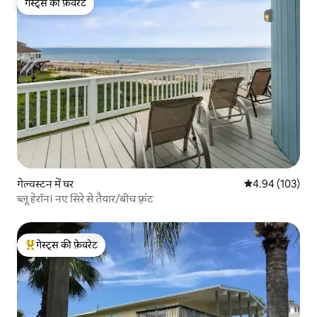
गेस्ट्स की फ़ेवरेट
गेस्ट्स की फ़ेवरेट
गेल्वस्टन में घर
औसत रेटिंग 5 में स
4.94 (103)
ब्लू हेरॉन। नए सिरे से तैयार/बीच फ़्रंट
गेस्ट्स की फ़ेवरेट
गेस्ट्स का टॉप फ़ेवरेट