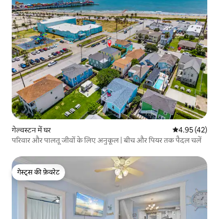
गेल्वस्टन में घर
औसत रेटिंग 5 में 
4.95 (42)
परिवार और पालतू जीवों के लिए अनुकूल | बीच और पियर तक पैदल चलें
गेस्ट्स की फ़ेवरेट
गेस्ट्स की फ़ेवरेट