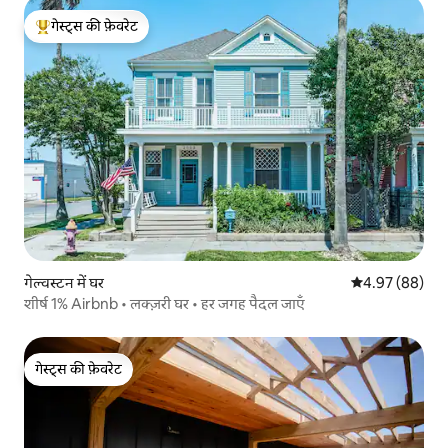
गेस्ट्स की फ़ेवरेट
गेस्ट्स का टॉप फ़ेवरेट
गेल्वस्टन में घर
औसत रेटिंग 5 में 
4.97 (88)
शीर्ष 1% Airbnb • लक्ज़री घर • हर जगह पैदल जाएँ
गेस्ट्स की फ़ेवरेट
गेस्ट्स की फ़ेवरेट