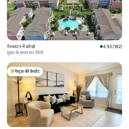
गेल्वस्टन में कॉन्डो
औसत रेटिंग 5 में स
4.93 (182)
सुबह के समय सन थेरेपी
गेस्ट्स की फ़ेवरेट
गेस्ट्स का टॉप फ़ेवरेट