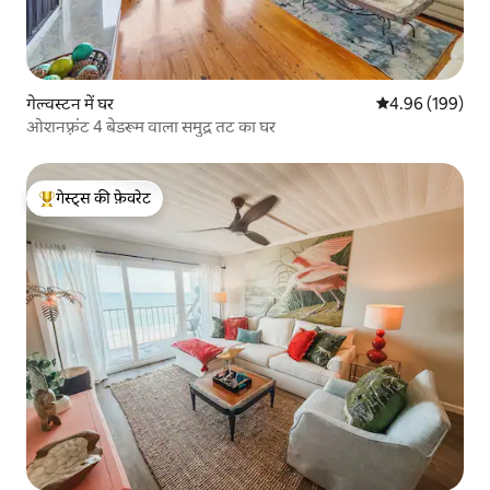
गेल्वस्टन में घर
औसत रेटिंग 5 में स
4.96 (199)
ओशनफ़्रंट 4 बेडरूम वाला समुद्र तट का घर
गेस्ट्स की फ़ेवरेट
गेस्ट्स का टॉप फ़ेवरेट