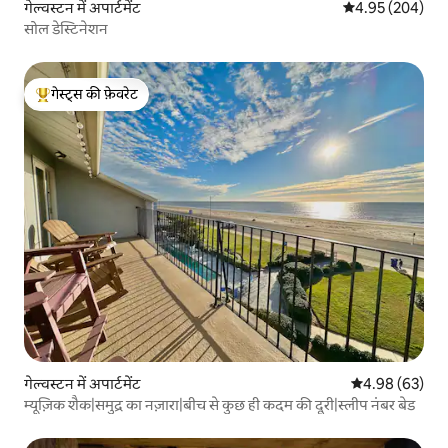
गेल्वस्टन में अपार्टमेंट
औसत रेटिंग 5 में स
4.95 (204)
सोल डेस्टिनेशन
गेस्ट्स की फ़ेवरेट
गेस्ट्स का टॉप फ़ेवरेट
गेल्वस्टन में अपार्टमेंट
औसत रेटिंग 5 में 
4.98 (63)
म्यूज़िक शैक|समुद्र का नज़ारा|बीच से कुछ ही कदम की दूरी|स्लीप नंबर बेड