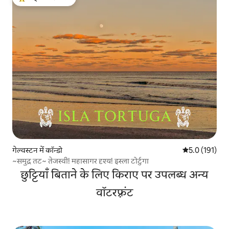
गेस्ट्स का टॉप फ़ेवरेट
गेल्वस्टन में कॉन्डो
औसत रेटिंग 5 में
5.0 (191)
~समुद्र तट~ तेजस्वी! महासागर दृश्य! इस्ला टोर्टुगा
छुट्टियाँ बिताने के लिए किराए पर उपलब्ध अन्य
वॉटरफ़्रंट