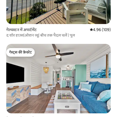
गेल्वस्टन में अपार्टमेंट
औसत रेटिंग 5 में स
4.96 (109)
द शोर हाउस|ओशन व्यू| बीच तक पैदल चलें | पूल
गेस्ट्स की फ़ेवरेट
गेस्ट्स की फ़ेवरेट