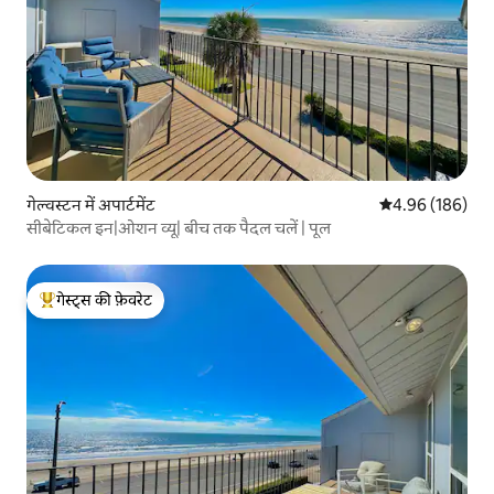
गेल्वस्टन में अपार्टमेंट
औसत रेटिंग 5 में स
4.96 (186)
सीबेटिकल इन|ओशन व्यू| बीच तक पैदल चलें | पूल
गेस्ट्स की फ़ेवरेट
गेस्ट्स का टॉप फ़ेवरेट