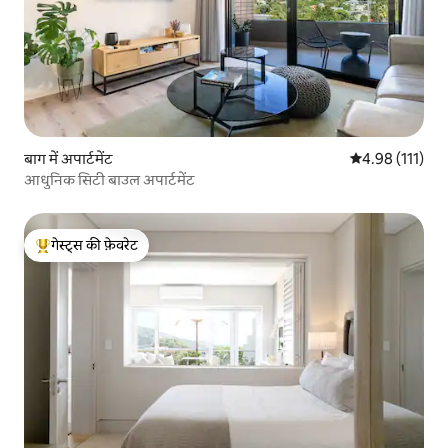
बाग में अपार्टमेंट
औसत रेटिंग 5 में स
4.98 (111)
आधुनिक सिटी बाउल अपार्टमेंट
गेस्ट्स की फ़ेवरेट
गेस्ट्स का टॉप फ़ेवरेट