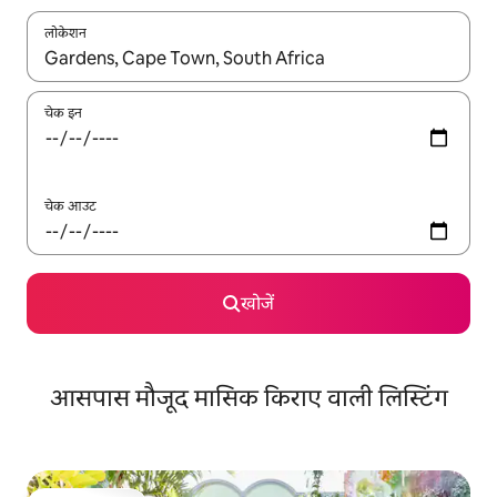
लोकेशन
नतीजों के उपलब्ध होने पर, अप और डाउन 'ऐरो की' का इस्तेमाल करके नेविगेट करें
चेक इन
चेक आउट
खोजें
आसपास मौजूद मासिक किराए वाली लिस्टिंग