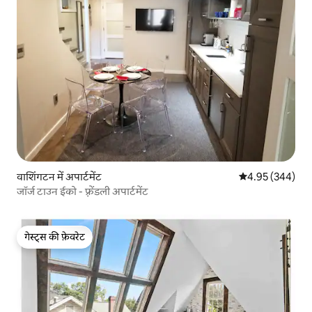
वाशिंगटन में अपार्टमेंट
औसत रेटिंग 5 में स
4.95 (344)
जॉर्ज टाउन ईको - फ़्रेंडली अपार्टमेंट
गेस्ट्स की फ़ेवरेट
गेस्ट्स की फ़ेवरेट