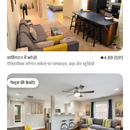
वाशिंगटन में कॉन्डो
औसत रेटिंग 5 में स
4.89 (531)
ऐतिहासिक लॉगान सर्कल पर चमकदार, बड़ा ज़ेन स्टूडियो
गेस्ट्स की फ़ेवरेट
गेस्ट्स की फ़ेवरेट