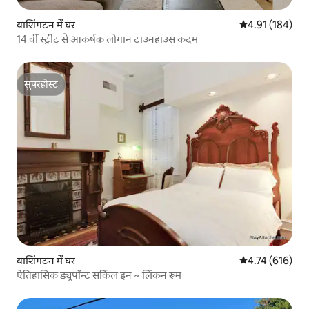
वाशिंगटन में घर
औसत रेटिंग 5 में स
4.91 (184)
14 वीं स्ट्रीट से आकर्षक लोगान टाउनहाउस कदम
सुपरहोस्ट
सुपरहोस्ट
वाशिंगटन में घर
औसत रेटिंग 5 में स
4.74 (616)
ऐतिहासिक ड्यूपॉन्ट सर्किल इन ~ लिंकन रूम