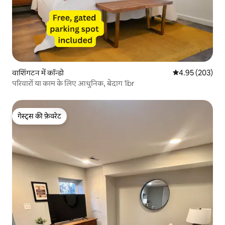
वाशिंगटन में कॉन्डो
औसत रेटिंग 5 में स
4.95 (203)
परिवारों या काम के लिए आधुनिक, बेदाग 1br
गेस्ट्स की फ़ेवरेट
गेस्ट्स की फ़ेवरेट