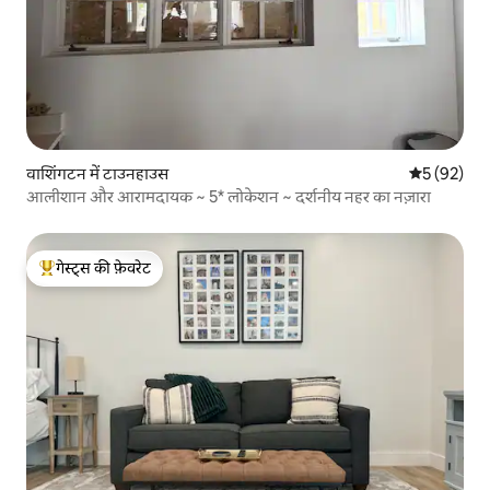
वाशिंगटन में टाउनहाउस
औसत रेटिंग 5 
5 (92)
आलीशान और आरामदायक ~ 5* लोकेशन ~ दर्शनीय नहर का नज़ारा
गेस्ट्स की फ़ेवरेट
गेस्ट्स का टॉप फ़ेवरेट