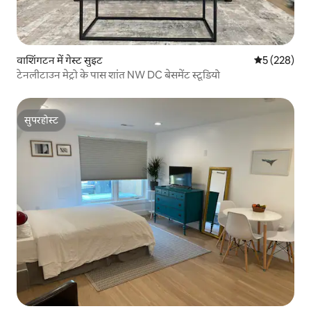
वाशिंगटन में गेस्ट सुइट
औसत रेटिंग 5 मे
5 (228)
टेनलीटाउन मेट्रो के पास शांत NW DC बेसमेंट स्टूडियो
सुपरहोस्ट
सुपरहोस्ट