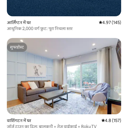
आर्लिंग्टन में घर
औसत रेटिंग 5 में स
4.97 (145)
आधुनिक 2,000 वर्ग फ़ुट: पूरा निचला स्तर
सुपरहोस्ट
सुपरहोस्ट
वाशिंगटन में घर
औसत रेटिंग 5 में 
4.8 (157)
जॉर्ज टाउन का दिल: बालकनी + तेज़ वाईफ़ाई + RokuTV