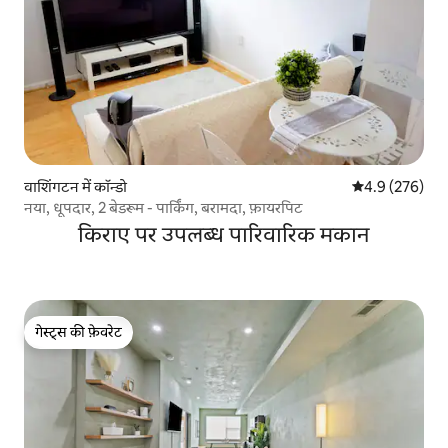
वाशिंगटन में कॉन्डो
औसत रेटिंग 5 में 
4.9 (276)
नया, धूपदार, 2 बेडरूम - पार्किंग, बरामदा, फ़ायरपिट
किराए पर उपलब्ध पारिवारिक मकान
गेस्ट्स की फ़ेवरेट
गेस्ट्स की फ़ेवरेट