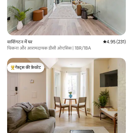
वाशिंगटन में घर
औसत रेटिंग 5 में स
4.95 (231)
चिकना और आरामदायक डीसी ओएसिस | 1BR/1BA
गेस्ट्स की फ़ेवरेट
गेस्ट्स का टॉप फ़ेवरेट