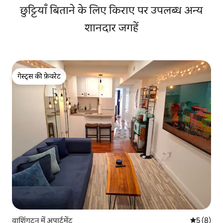
छुट्टियाँ बिताने के लिए किराए पर उपलब्ध अन्य
शानदार जगहें
गेस्ट्स की फ़ेवरेट
गेस्ट्स की फ़ेवरेट
वाशिंगटन में अपार्टमेंट
औसत रेटिंग 5
5 (8)