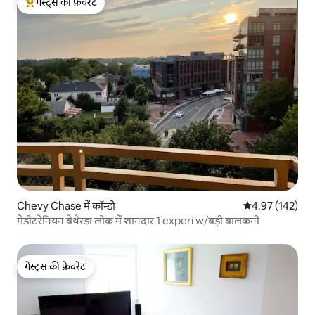
गेस्ट्स की फ़ेवरेट
गेस्ट्स का टॉप फ़ेवरेट
Chevy Chase में कॉन्डो
औसत रेटिंग 5 में स
4.97 (142)
मेडीटरेनियन बेथेस्डा लोक में शानदार 1 experi w/बड़ी बालकनी
गेस्ट्स की फ़ेवरेट
गेस्ट्स की फ़ेवरेट