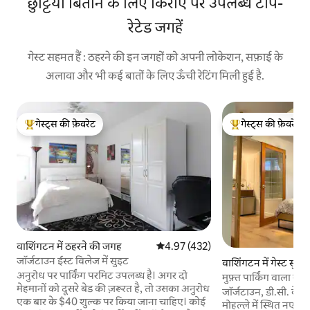
छुट्टियाँ बिताने के लिए किराए पर उपलब्ध टॉप-
रेटेड जगहें
गेस्ट सहमत हैं : ठहरने की इन जगहों को अपनी लोकेशन, सफ़ाई के
अलावा और भी कई बातों के लिए ऊँची रेटिंग मिली हुई है.
गेस्ट्स की फ़ेवरेट
गेस्ट्स की फ़ेवरेट
गेस्ट्स का टॉप फ़ेवरेट
गेस्ट्स का टॉप फ़ेवरेट
वाशिंगटन में ठहरने की जगह
औसत रेटिंग 5 में से 4.97, 432 समीक्षाएँ
4.97 (432)
जॉर्जटाउन ईस्ट विलेज में सुइट
वाशिंगटन में गेस्ट सुइट
अनुरोध पर पार्किंग परमिट उपलब्ध है। अगर दो
मुफ़्त पार्किंग वाला 
मेहमानों को दूसरे बेड की ज़रूरत है, तो उसका अनुरोध
शानदार ठिकाना
जॉर्जटाउन, डी.सी. के स
एक बार के $40 शुल्क पर किया जाना चाहिए। कोई
मोहल्ले में स्थित नए स