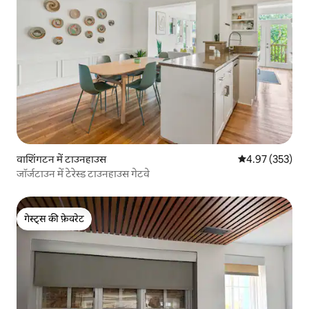
वाशिंगटन में टाउनहाउस
औसत रेटिंग 5 में स
4.97 (353)
जॉर्जटाउन में टेरेस्ड टाउनहाउस गेटवे
गेस्ट्स की फ़ेवरेट
गेस्ट्स की फ़ेवरेट