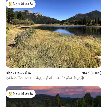
गेस्ट्स की फ़ेवरेट
गेस्ट्स का टॉप फ़ेवरेट
Black Hawk में घर
औसत रेटिंग 5 में स
4.98 (105)
एडवेंचर और आराम का केंद्र, जहाँ हॉट टब और झील मौजूद है!
गेस्ट्स की फ़ेवरेट
गेस्ट्स का टॉप फ़ेवरेट