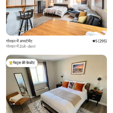
गोल्डन में अपार्टमेंट
औसत रेटिंग 5 मे
5 (295)
गोल्डन में Zoll -den!
गेस्ट्स की फ़ेवरेट
गेस्ट्स का टॉप फ़ेवरेट