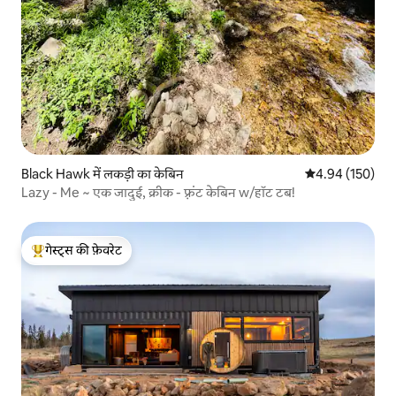
Black Hawk में लकड़ी का केबिन
औसत रेटिंग 5 में स
4.94 (150)
Lazy - Me ~ एक जादुई, क्रीक - फ़्रंट केबिन w/हॉट टब!
गेस्ट्स की फ़ेवरेट
गेस्ट्स का टॉप फ़ेवरेट