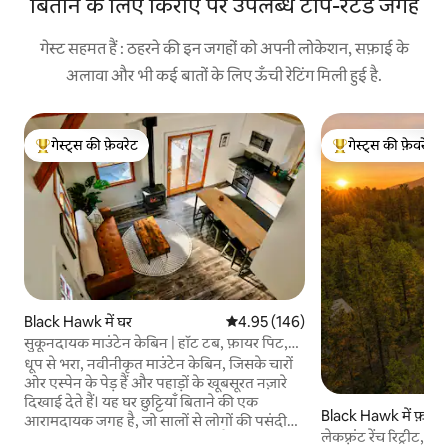
बिताने के लिए किराए पर उपलब्ध टॉप-रेटेड जगहें
गेस्ट सहमत हैं : ठहरने की इन जगहों को अपनी लोकेशन, सफ़ाई के
अलावा और भी कई बातों के लिए ऊँची रेटिंग मिली हुई है.
गेस्ट्स की फ़ेवरेट
गेस्ट्स की फ़ेवरेट
गेस्ट्स का टॉप फ़ेवरेट
गेस्ट्स का टॉप फ़ेवरेट
Black Hawk में घर
औसत रेटिंग 5 में से 4.95, 146 समीक्षाएँ
4.95 (146)
सुकूनदायक माउंटेन केबिन | हॉट टब, फ़ायर पिट,
खूबसूरत नज़ारे
धूप से भरा, नवीनीकृत माउंटेन केबिन, जिसके चारों
ओर एस्पेन के पेड़ हैं और पहाड़ों के खूबसूरत नज़ारे
दिखाई देते हैं। यह घर छुट्टियाँ बिताने की एक
Black Hawk में फ़ार्म
आरामदायक जगह है, जो सालों से लोगों की पसंदीदा
लेकफ़्रंट रेंच रिट्रीट, 
छोटी अवधि की किराये की जगह रही है। हॉट टब में