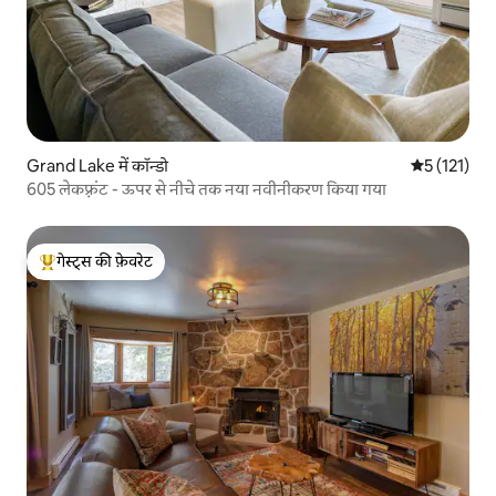
Grand Lake में कॉन्डो
औसत रेटिंग 5 म
5 (121)
605 लेकफ़्रंट - ऊपर से नीचे तक नया नवीनीकरण किया गया
गेस्ट्स की फ़ेवरेट
गेस्ट्स का टॉप फ़ेवरेट