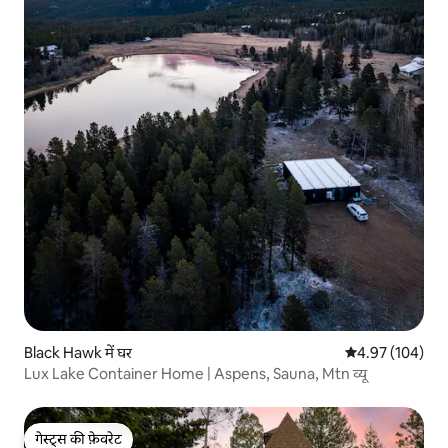
Black Hawk में घर
औसत रेटिंग 5 में स
4.97 (104)
Lux Lake Container Home | Aspens, Sauna, Mtn व्यू
गेस्ट्स की फ़ेवरेट