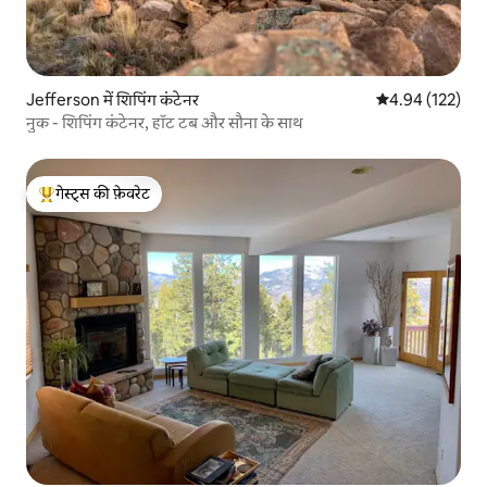
Jefferson में शिपिंग कंटेनर
औसत रेटिंग 5 में स
4.94 (122)
नुक - शिपिंग कंटेनर, हॉट टब और सौना के साथ
गेस्ट्स की फ़ेवरेट
गेस्ट्स का टॉप फ़ेवरेट