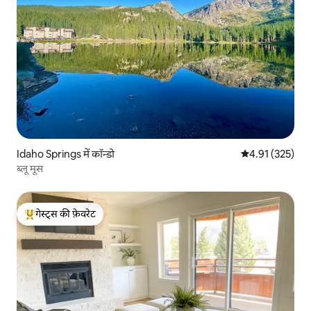
Idaho Springs में कॉन्डो
औसत रेटिंग 5 में स
4.91 (325)
ब्लू मूस
गेस्ट्स की फ़ेवरेट
गेस्ट्स का टॉप फ़ेवरेट