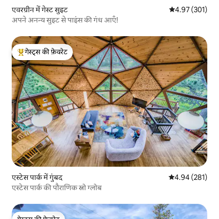
एवरग्रीन में गेस्ट सुइट
औसत रेटिंग 5 में स
4.97 (301)
अपने अनन्य सुइट से पाइंस की गंध आएँ!
गेस्ट्स की फ़ेवरेट
गेस्ट्स का टॉप फ़ेवरेट
एस्टेस पार्क में गुंबद
औसत रेटिंग 5 में स
4.94 (281)
एस्टेस पार्क की पौराणिक स्नो ग्लोब