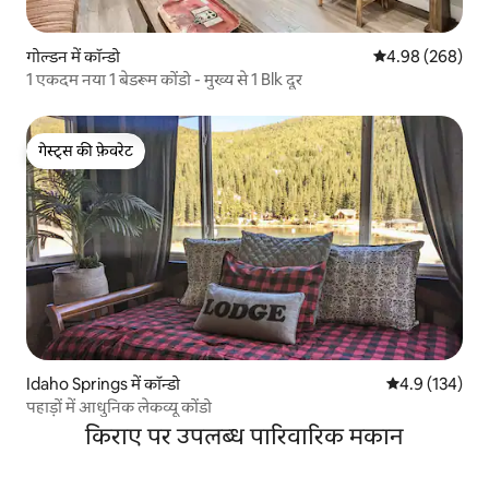
गोल्डन में कॉन्डो
औसत रेटिंग 5 में स
4.98 (268)
1 एकदम नया 1 बेडरूम कोंडो - मुख्य से 1 Blk दूर
गेस्ट्स की फ़ेवरेट
गेस्ट्स की फ़ेवरेट
Idaho Springs में कॉन्डो
औसत रेटिंग 5 में 
4.9 (134)
पहाड़ों में आधुनिक लेकव्यू कोंडो
किराए पर उपलब्ध पारिवारिक मकान