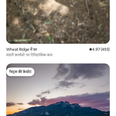
Wheat Ridge में घर
औसत रेटिंग 5 में स
4.97 (493)
शहरी फ़ार्मस्टे पर ऐतिहासिक कार
गेस्ट्स की फ़ेवरेट
गेस्ट्स की फ़ेवरेट