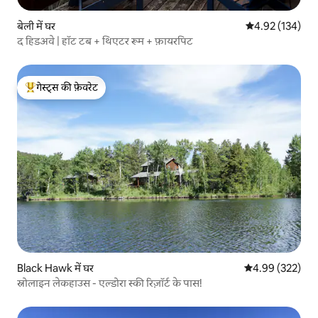
बेली में घर
औसत रेटिंग 5 में स
4.92 (134)
द हिडअवे | हॉट टब + थिएटर रूम + फ़ायरपिट
गेस्ट्स की फ़ेवरेट
गेस्ट्स का टॉप फ़ेवरेट
Black Hawk में घर
औसत रेटिंग 5 में स
4.99 (322)
स्नोलाइन लेकहाउस - एल्डोरा स्की रिज़ॉर्ट के पास!