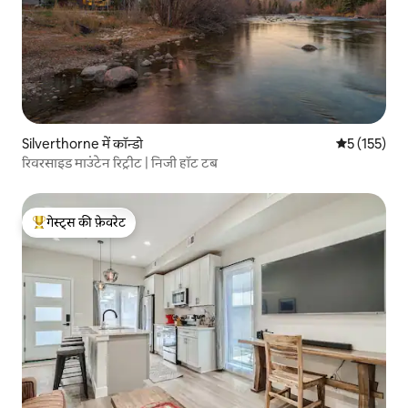
Silverthorne में कॉन्डो
औसत रेटिंग 5 म
5 (155)
रिवरसाइड माउंटेन रिट्रीट | निजी हॉट टब
गेस्ट्स की फ़ेवरेट
गेस्ट्स का टॉप फ़ेवरेट