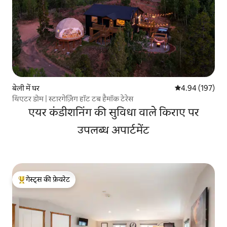
बेली में घर
औसत रेटिंग 5 में स
4.94 (197)
थिएटर डोम | स्टारगेज़िंग हॉट टब हैमॉक टेरेस
एयर कंडीशनिंग की सुविधा वाले किराए पर
उपलब्ध अपार्टमेंट
गेस्ट्स की फ़ेवरेट
गेस्ट्स का टॉप फ़ेवरेट