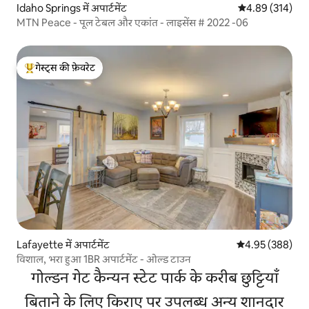
Idaho Springs में अपार्टमेंट
औसत रेटिंग 5 में स
4.89 (314)
MTN Peace - पूल टेबल और एकांत - लाइसेंस # 2022 -06
गेस्ट्स की फ़ेवरेट
गेस्ट्स का टॉप फ़ेवरेट
Lafayette में अपार्टमेंट
औसत रेटिंग 5 में स
4.95 (388)
विशाल, भरा हुआ 1BR अपार्टमेंट - ओल्ड टाउन
गोल्डन गेट कैन्यन स्टेट पार्क के करीब छुट्टियाँ
बिताने के लिए किराए पर उपलब्ध अन्य शानदार