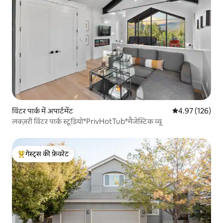
विंटर पार्क में अपार्टमेंट
औसत रेटिंग 5 में स
4.97 (126)
लक्ज़री विंटर पार्क स्टूडियो*PrivHotTub*मैजेस्टिक व्यू
गेस्ट्स की फ़ेवरेट
गेस्ट्स का टॉप फ़ेवरेट