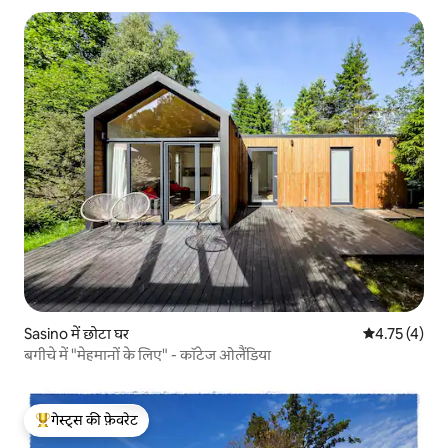
Sasino में छोटा घर
औसत रेटिंग 5 मे
4.75 (4)
बगीचे में "मेहमानों के लिए" - कॉटेज ओलैंडिया
गेस्ट्स की फ़ेवरेट
गेस्ट्स का टॉप फ़ेवरेट