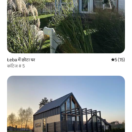
Łeba में छोटा घर
औसत रेटिंग 5 
5 (15)
कॉटेज # 5