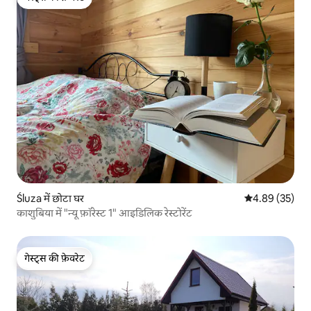
गेस्ट्स की फ़ेवरेट
Śluza में छोटा घर
औसत रेटिंग 5 में 
4.89 (35)
काशुबिया में "न्यू फ़ॉरेस्ट 1" आइडिलिक रेस्टोरेंट
गेस्ट्स की फ़ेवरेट
गेस्ट्स की फ़ेवरेट