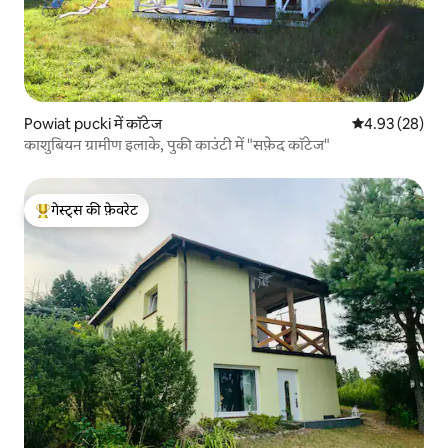
Powiat pucki में कॉटेज
औसत रेटिंग 5 में 
4.93 (28)
काशुबियन ग्रामीण इलाके, पुकी काउंटी में "सफ़ेद कॉटेज"
गेस्ट्स की फ़ेवरेट
गेस्ट्स का टॉप फ़ेवरेट