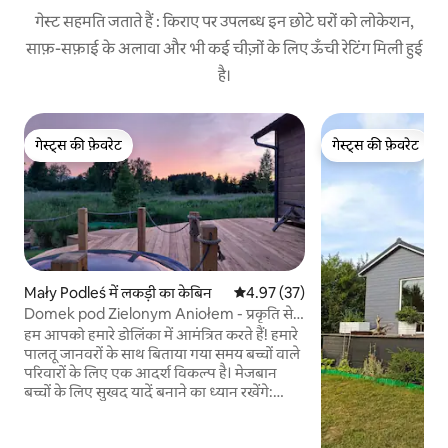
गेस्ट सहमति जताते हैं : किराए पर उपलब्ध इन छोटे घरों को लोकेशन,
साफ़-सफ़ाई के अलावा और भी कई चीज़ों के लिए ऊँची रेटिंग मिली हुई
है।
गेस्ट्स की फ़ेवरेट
गेस्ट्स की फ़ेवरेट
गेस्ट्स की फ़ेवरेट
गेस्ट्स की फ़ेवरेट
Mały Podleś में लकड़ी का केबिन
औसत रेटिंग 5 में से 4.97, 37 समीक्षाएँ
4.97 (37)
Domek pod Zielonym Aniołem - प्रकृति से
घिरा हुआ
हम आपको हमारे डोलिंका में आमंत्रित करते हैं! हमारे
पालतू जानवरों के साथ बिताया गया समय बच्चों वाले
परिवारों के लिए एक आदर्श विकल्प है। मेजबान
बच्चों के लिए सुखद यादें बनाने का ध्यान रखेंगे:
बकरी और भेड़ को दूध पिलाना, गधे को खिलाना और
गले लगाना। साइट पर एक क्लाइम्बिंग वॉल, स्विंग,