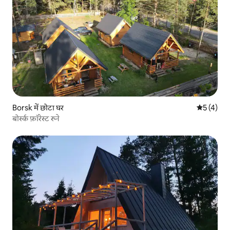
Borsk में छोटा घर
औसत रेटिंग 5
5 (4)
बोर्स्क फ़ॉरेस्ट रुने