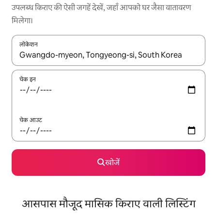
उपलब्ध किराए की ऐसी जगहें देखें, जहाँ आपको घर जैसा वातावरण
मिलेगा।
लोकेशन
नतीजों के उपलब्ध होने पर, अप और डाउन 'ऐरो की' का इस्तेमाल करके नेविगेट करें
चेक इन
चेक आउट
खोजें
आसपास मौजूद मासिक किराए वाली लिस्टिंग