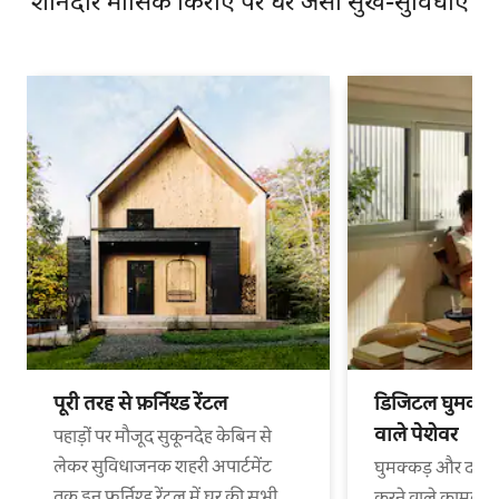
शानदार मासिक किराए पर घर जैसी सुख-सुविधाएँ
पूरी तरह से फ़र्निश्ड रेंटल
डिजिटल घुमक्कड़
वाले पेशेवर
पहाड़ों पर मौजूद सुकूनदेह केबिन से
लेकर सुविधाजनक शहरी अपार्टमेंट
घुमक्कड़ और दफ़्त
तक इन फ़र्निश्ड रेंटल में घर की सभी
करने वाले कामकाजी