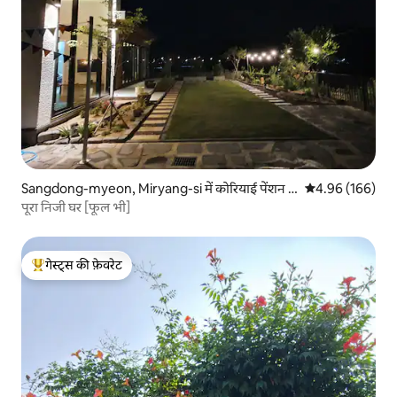
Sangdong-myeon, Miryang-si में कोरियाई पेंशन घ
औसत रेटिंग 5 में स
4.96 (166)
र
पूरा निजी घर [फूल भी]
गेस्ट्स की फ़ेवरेट
गेस्ट्स का टॉप फ़ेवरेट