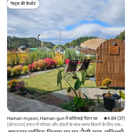
गेस्ट्स की फ़ेवरेट
गेस्ट्स की फ़ेवरेट
Haman-myeon, Haman-gun में कोरियाई पेंशन घर
औसत रेटिंग 5 में 
4.89 (37)
[प्रोगटाउन] हमान में परिवार और दोस्तों के साथ समय बिताने के लिए एक
शानदार ग्रामीण वातावरण वाला आवास A