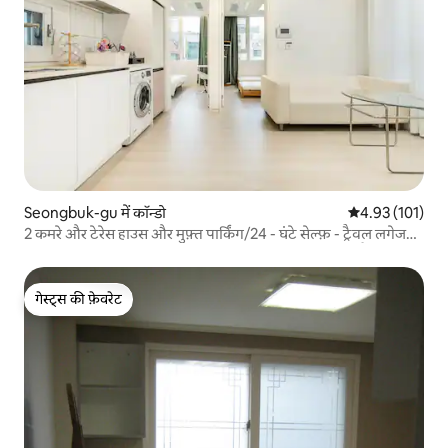
Seongbuk-gu में कॉन्डो
औसत रेटिंग 5 में स
4.93 (101)
2 कमरे और टेरेस हाउस और मुफ़्त पार्किंग/24 - घंटे सेल्फ़ - ट्रैवल लगेज
स्टोरेज/सबवे/लिफ़्ट से ज़्यादा - से - ज़्यादा 5 लोग/2 मिनट की पैदल दूरी
पर
गेस्ट्स की फ़ेवरेट
गेस्ट्स की फ़ेवरेट