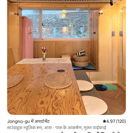
Jongno-gu में अपार्टमेंट
औसत रेटिंग 5 में स
4.97 (120)
साउंडप्रूफ़ म्यूज़िक रूम, आस - पास के आकर्षण, मुफ़्त वाईफ़ाई