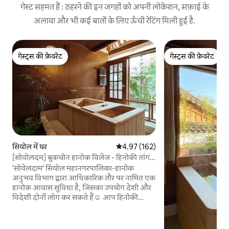
गेस्ट सहमत हैं : ठहरने की इन जगहों को अपनी लोकेशन, सफ़ाई के
अलावा और भी कई बातों के लिए ऊँची रेटिंग मिली हुई है.
गेस्ट्स की फ़ेवरेट
गेस्ट्स की फ़ेवरेट
गेस्ट्स की फ़ेवरेट
गेस्ट्स की फ़ेवरेट
सियोल में घर
औसत रेटिंग 5 में से 4.97, 162 समीक्षाएँ
4.97 (162)
[सोवोलदम] बुकचोन हानोक विलेज - हिनोकी तांग
के साथ एक निजी घर में निजी आराम का आनंद लें!
'सोवेलदाम' सियोल महानगरपालिका-हानोक
अनुभव विभाग द्वारा आधिकारिक तौर पर नामित एक
हानोक आवास सुविधा है, जिसका उपयोग देशी और
विदेशी दोनों लोग कर सकते हैं☺️ आप हिनोकी
(सीडर बाथटब) में खुले आँगन को देखते हुए आराम
कर सकते हैं। दिन की धूप और शाम के आकाश में
तारों को देखते हुए, पैरों का स्नान और निजी विश्राम