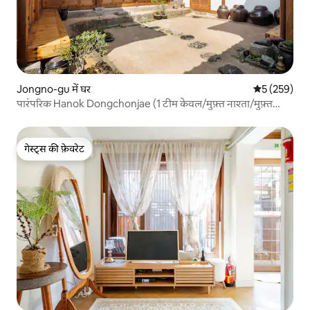
Jongno-gu में घर
औसत रेटिंग 5 मे
5 (259)
पारंपरिक Hanok Dongchonjae (1 टीम केवल/मुफ़्त नाश्ता/मुफ़्त
पार्किंग)
गेस्ट्स की फ़ेवरेट
गेस्ट्स की फ़ेवरेट