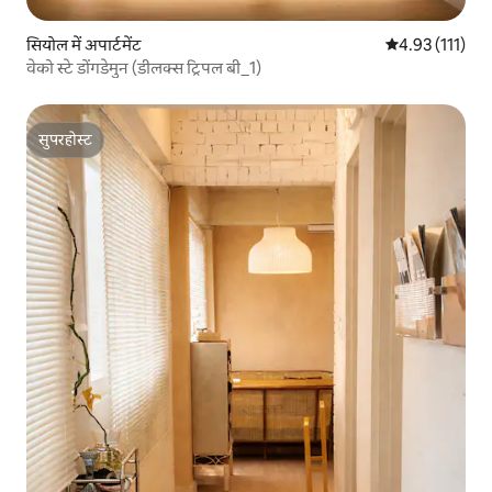
सियोल में अपार्टमेंट
औसत रेटिंग 5 में स
4.93 (111)
वेको स्टे डोंगडेमुन (डीलक्स ट्रिपल बी_1)
सुपरहोस्ट
सुपरहोस्ट