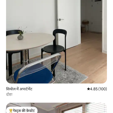
सियोल में अपार्टमेंट
औसत रेटिंग 5 में स
4.85 (100)
दोहा
गेस्ट्स की फ़ेवरेट