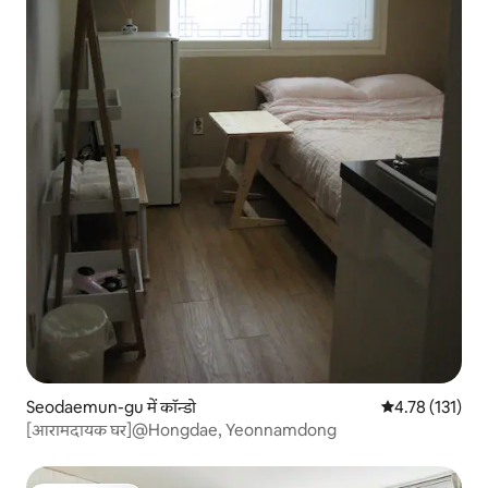
Seodaemun-gu में कॉन्डो
औसत रेटिंग 5 में स
4.78 (131)
[आरामदायक घर]@Hongdae, Yeonnamdong