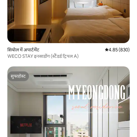
सियोल में अपार्टमेंट
औसत रेटिंग 5 में स
4.85 (830)
WECO STAY इनसाडोंग (स्टैंडर्ड ट्रिपल A)
सुपरहोस्ट
सुपरहोस्ट