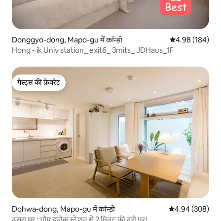
Donggyo-dong, Mapo-gu में कॉन्डो
औसत रेटिंग 5 में स
4.98 (184)
Hong - ik Univ station_ exit6_ 3mits_ JDHaus_1F
गेस्ट्स की फ़ेवरेट
गेस्ट्स की फ़ेवरेट
Dohwa-dong, Mapo-gu में कॉन्डो
औसत रेटिंग 5 में स
4.94 (308)
दूसरा घर : गोंग ड्योक स्टेशन से 2 मिनट की दूरी पर।