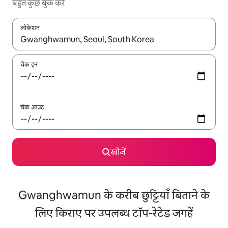
बहुत कुछ बुक करें
लोकेशन
नतीजों के उपलब्ध होने पर, अप और डाउन 'ऐरो की' का इस्तेमाल करके नेविगेट करें
चेक इन
चेक आउट
खोजें
Gwanghwamun के करीब छुट्टियाँ बिताने के
लिए किराए पर उपलब्ध टॉप-रेटेड जगहें