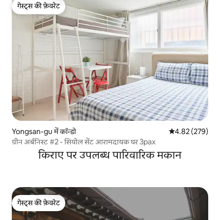
गेस्ट्स की फ़ेवरेट
गेस्ट्स की फ़ेवरेट
Yongsan-gu में कॉन्डो
औसत रेटिंग 5 में स
4.82 (279)
ग्रीन अर्बनिस्ट #2 - सियोल सेंट आरामदायक घर 3pax
किराए पर उपलब्ध पारिवारिक मकान
गेस्ट्स की फ़ेवरेट
गेस्ट्स की फ़ेवरेट