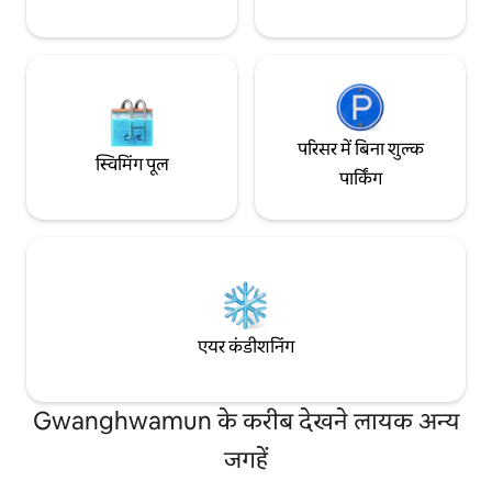
अतिरिक्त बिस्तर दिया जाता है। [जल्द
चेक आउट] * 20,000 KRW प्रति घंटा (1 घंटा तक)
* अगर बुक किए गए लोगों
आते हैं, तो आपको बिना
🙏
परिसर में बिना शुल्क
स्विमिंग पूल
पार्किंग
एयर कंडीशनिंग
Gwanghwamun के करीब देखने लायक अन्य
जगहें