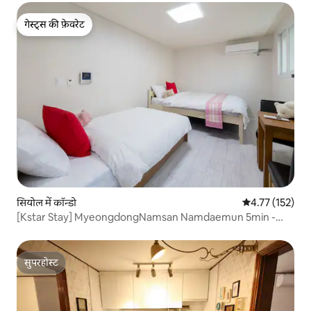
गेस्ट्स की फ़ेवरेट
गेस्ट्स की फ़ेवरेट
सियोल में कॉन्डो
औसत रेटिंग 5 में स
4.77 (152)
[Kstar Stay] MyeongdongNamsan Namdaemun 5min -
R.204
सुपरहोस्ट
सुपरहोस्ट