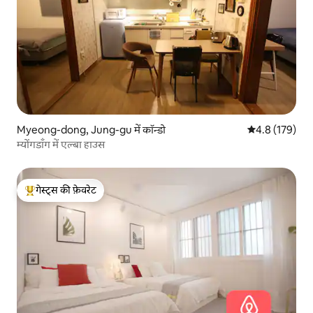
Myeong-dong, Jung-gu में कॉन्डो
औसत रेटिंग 5 में 
4.8 (179)
म्योंगडाँग में एल्बा हाउस
गेस्ट्स की फ़ेवरेट
गेस्ट्स का टॉप फ़ेवरेट