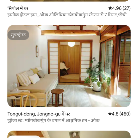
सियोल में घर
औसत रेटिंग 5 में 
4.96 (27)
हानोक होटल हान_ओक ओलिविया ग्यंगबोकगुंग स्टेशन से 7 मिनट/सेचोन
गांव/तोंगइन बाज़ार/ग्यंगबोकगुंग/ग्वांगह्वामुन/ब्लू हाउस
सुपरहोस्ट
सुपरहोस्ट
Tongui-dong, Jongno-gu में घर
औसत रेटिंग 5 में 
4.8 (460)
ह्योजा स्टे: ग्योंगबोकगुंग के बगल में आधुनिक हन - ओक