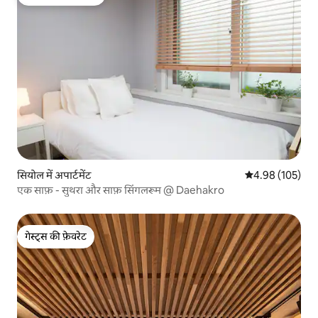
गेस्ट्स का टॉप फ़ेवरेट
सियोल में अपार्टमेंट
औसत रेटिंग 5 में स
4.98 (105)
एक साफ़ - सुथरा और साफ़ सिंगलरूम @ Daehakro
गेस्ट्स की फ़ेवरेट
गेस्ट्स की फ़ेवरेट