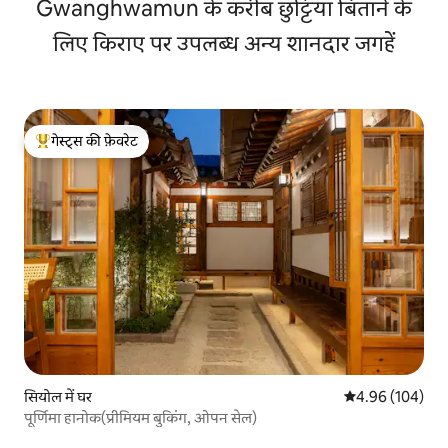
Gwanghwamun के करीब छुट्टियाँ बिताने के
लिए किराए पर उपलब्ध अन्य शानदार जगहें
गेस्ट्स की फ़ेवरेट
गेस्ट्स का टॉप फ़ेवरेट
सियोल में घर
औसत रेटिंग 5 में स
4.96 (104)
पूर्णिमा हानोक(प्रीमियम बुकिंग, ओपन सेल)