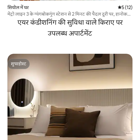
सियोल में घर
औसत रेटिंग 5 
5 (12)
मेट्रो लाइन 3 के ग्यंगबोकगुंग स्टेशन से 2 मिनट की पैदल दूरी पर, हानोक
मोंगयू - अलग से बना घर, बड़ा साइप्रस बाथटब।
एयर कंडीशनिंग की सुविधा वाले किराए पर
उपलब्ध अपार्टमेंट
सुपरहोस्ट
सुपरहोस्ट