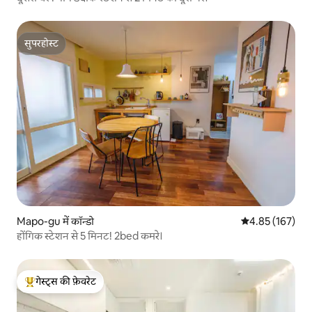
सुपरहोस्ट
सुपरहोस्ट
Mapo-gu में कॉन्डो
औसत रेटिंग 5 में स
4.85 (167)
होंगिक स्टेशन से 5 मिनट! 2bed कमरे।
गेस्ट्स की फ़ेवरेट
गेस्ट्स का टॉप फ़ेवरेट