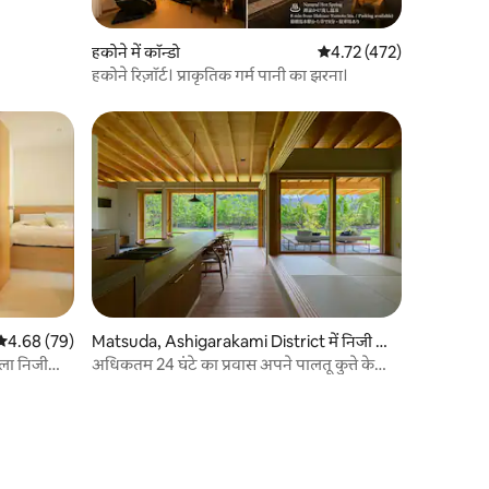
हकोने में कॉन्डो
औसत रेटिंग 5 में से 4.72, 47
4.72 (472)
हकोने रिज़ॉर्ट। प्राकृतिक गर्म पानी का झरना।
औसत रेटिंग 5 में से 4.68, 79 समीक्षाएँ
4.68 (79)
Matsuda, Ashigarakami District में निजी क
मरा
ला निजी
अधिकतम 24 घंटे का प्रवास अपने पालतू कुत्ते के
ं बनाऊंगा यदि
साथ समय बिताने के लिए, जंगल, आकाश और समय
ं।
का आनंद लेने के लिए वयस्कों के लिए एक सुरक्षित
ठिकाना