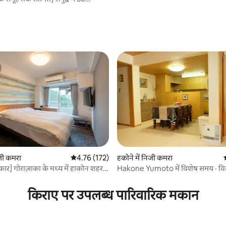
rame - an Miyakawa" मन की शांति
िजी आवास है (BBQ उपलब्ध है/1 मुफ़्त
्ध है)
िजी कमरा
औसत रेटिंग 5 में से 4.76, 172 समीक्षाएँ
4.76 (172)
हकोने में निजी कमरा
्रकार] गोराज़ाका के मध्य में हाकोन शहर में
Hakone Yumoto में विशेष समय · वि
 समीक्षाएँ
मरा, गोराज़ाका से आधे रास्ते पर
प्राकृतिक गर्म पानी का झरना मैं इसे नही
आप प्राथमिक विद्यालय की उम्र के तहत है
किराए पर उपलब्ध पारिवारिक मकान