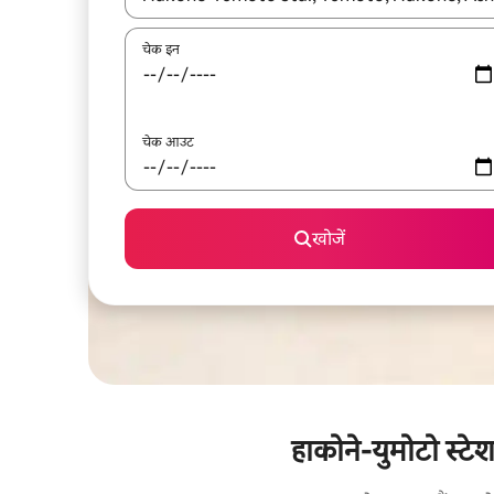
चेक इन
चेक आउट
खोजें
हाकोने-युमोटो स्टे