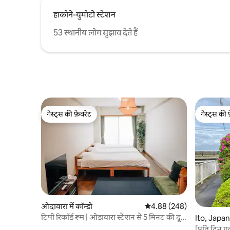
पूरा रेनोवेश
करेगा।) ⚙️ सभी सुविधाओं से लैस कमरे में घरेलू
इंटीरियर ・
हाकोने-युमोटो स्टेशन
उपकरण और किचन का ज़रूरी सामान मौजूद है, इसे
लिए फ़ायदेम
छोटी और लंबी दोनों तरह की बुकिंग के लिए
पूरी तरह से
53 स्थानीय लोग सुझाव देते हैं
सुविधाजनक बनाना। 🛋️ बुनियादी सुविधाएँ • एयर
की जगह: रात
कंडीशनिंग • ऑल-इन-वन वॉशर और ड्रायर (डिटर्जेंट
प्रोजेक्टर : 
और फ़ैब्रिक सॉफ़्टनर अपने आप डिस्पेंस हो जाते हैं) •
और वॉटर बा
मुफ़्त वाई - फ़ाई • अलग शॉवर रूम और टॉयलेट •
जापानी शैली
सामान रखने की जगह और कपड़े टाँगने के हैंगर 🍳
लिए टाटामी
रसोई के उपकरण • पूरी तरह से इलेक्ट्रिक IH मिनी
बच्चों की सु
किचन • माइक्रोवेव • रेफ़्रिजरेटर • टोस्टर • इलेक्ट्रिक
टेबलवेयर, फ़
केतली • राइस कुकर 🍽️ कुकवेयर और टेबलवेयर •
गेस्ट्स की फ़ेवरेट
गेस्ट्स की 
चाकू, कटिंग बोर्ड, स्पैटुला, लेडल, किचन सिज़र, लंबे
गेस्ट्स की फ़ेवरेट
गेस्ट्स की 
चॉपस्टिक • वाइन ओपनर, बॉटल ओपनर, कटोरे,
छलनी • फ़्राइंग पैन, सूप पॉट • सपाट प्लेट, गहरी
प्लेट, राइस बाउल, छोटे बर्तन • मग, काँच के कप •
चॉपस्टिक, चम्मच, कांटे, चाकू 🛏️ रहने और सोने की
जगह • 100 इंच की इलेक्ट्रिक लिफ़्ट प्रोजेक्टर स्क्रीन
और प्रोजेक्टर (बिल्ट-इन Android TV) • टेबल
और कुर्सियाँ • जापानी शैली का टाटामी क्षेत्र 🧴
टॉयलेटरीज़ • टॉवल, बाथ टॉवल, युकाता • टूथब्रश,
हेयरब्रश, हेयर ड्रायर • शैम्पू, कंडीशनर, बॉडी वॉश •
ओदावारा में कॉन्डो
औसत रेटिंग 5 में से 4.88, 248
4.88 (248)
फ़ेशियल क्लींज़र, लोशन 🧳 सामान रखने की जगह
टिपी रिकॉर्ड रूम | ओडावारा स्टेशन से 5 मिनट की दूरी
Ito, Japan म
अगर आपको सामान रखने की जगह चाहिए, तो
पर।
[प्रति दिन ए