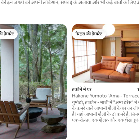
रने की इन जगहों को अपनी लोकेशन, सफ़ाई के अलावा और भी कई बातों के लिए ऊँची
की फ़ेवरेट
गेस्ट्स की फ़ेवरेट
टॉप फ़ेवरेट
गेस्ट्स की फ़ेवरेट
हकोने में घर
Hakone Yumoto "Ama - Terrace
 समीक्षाएँ
अधिकतम 8 लोगों के लिए 3 मुफ़्त पार्कि
युमोटो, हाकोन - माची में "अमा टेरेस" न
के कमरे वाले जापानी शैली के घर का जीर्
है। यहाँ जापानी शैली के दो कमरे हैं, जिनमे
एक शेल्फ़, एक शेल्फ़ और एक धँसा हुआ 
और एक पश्चिमी शैली का कमरा है, जिसमें
आप जापानी शैली के कमरे में या पश्चिमी 
कमरे में सो सकते हैं। पूरा घर किराए पर दिया गया है,