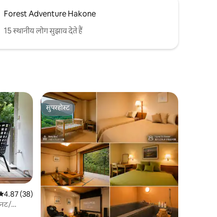
Forest Adventure Hakone
15 स्थानीय लोग सुझाव देते हैं
सुपरहोस्ट
सुपरहोस्ट
औसत रेटिंग 5 में से 4.87, 38 समीक्षाएँ
4.87 (38)
िनट/