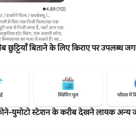
इसलिए कृपया इसका इस्तेमाल परिवारों 
औसत रेटिंग 5 में से 4.89, 112 समीक्षाएँ
4.89 (112)
के लिए करें। इमारत के ठीक सामने परिसर 
 / हाकोने विला / बारबेक्यू /
के लिए पार्किंग की सुविधा मौजूद है। [लोकेशन]
 प्राकृतिक गर्म चश्मा / सॉना / पानी का
ंगलों से घिरा एक निजी विला।यह एक
हाकोने तोज़न लाइन हाकोने युमोटो स्टे
थिएटर / बारबेक्यू / बारिश में कैम्पफ़ायर
ूरी तरह से निजी जगह है, जहाँ आप एक
हाकोने टोज़ान बस के “यामाज़ाकी” बस स्
ै
 प्राकृतिक हॉट स्प्रिंग, एक असली सॉना,
और 5 मिनट पैदल चले
 कैम्पफ़ायर का मज़ा ले सकते हैं। यह
टैक्सी से 5 मिनट ・ 18 मिनट की पैदल दूरी हा
कप्रिय है, इसलिए यह जल्दी भर जाती है।
तोज़न लाइन पर इर्युता स्टेशन से पैदल 
ीब छुट्टियाँ बिताने के लिए किराए पर उपलब्ध जगह
यह पसंद आए, तो मैं आपको इसे अपने
पैदल दूरी पर कार से ・ नेशनल रूट 1 से हाकोनगुची
शामिल करने के लिए प्रोत्साहित करती हूँ!
इंटरचेंज तक लगभग 5 मिनट की दूरी [किराए के बारे
रने की जगहें सराय में आपका स्वागत है
में] दिखाया गया किराया अधिकतम 4 लोग
यक डिज़ाइन हॉट स्प्रिंग्स के आशीर्वाद
है।कृपया मेहमानों की संख्या डालकर 5 य
यह पेड़ों से घिरी एक निजी जगह है, जो इसे
ज़्यादा के किराए की पुष्टि करें। अधिकत
 समूहों के लिए आदर्श बनाती है। यहाँ एक
[नोट्स] यह सुविधा दो मंजिला इमारत की
 का कमरा भी है, ताकि आप छोटे बच्चों
मंज़िल पर है।कृपया बाहर की सीढ़ियों से
ं के लिए आराम से आराम कर सकें। ढके
इसलिए कृपया व्हीलचेयर से दूर रहें य
ाई
स्विमिंग पूल
परिसर में ब
पर एक बारबेक्यू और कैम्पफ़ायर की
अपने पैरों में दिक्कत हो रही है। हम चेक इन से पहले
लिए आप बारिश की चिंता किए बिना
सामान रखने की सुविधा भी देते हैं।कृपया
े सकते हैं।सीधे सॉना से जुड़ा हुआ, आप
सभी कमरे धूम्रपान रहित हैं। अगर आपका कोई और
ोने-युमोटो स्टेशन के करीब देखने लायक अन्य ज
 के बाद सीधे धो सकते हैं और फिर अपने
सवाल है, तो कृपया बेझिझक मुझसे संपर्क
े बाद फिर से हवा का मज़ा ले सकते हैं।
ें फ़्लोर हीटिंग की सुविधा है, इसलिए ठंडे
रामदायक है। ■खास सुविधाएँ