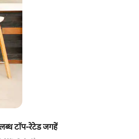
ब्ध टॉप-रेटेड जगहें