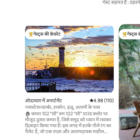
गेस्ट सहमत हैं : ठह
गेस्ट्स की फ़ेवरेट
गेस्ट्स 
गेस्ट्स का टॉप फ़ेवरेट
गेस्ट्स का 
ओदावारा में अपार्टमेंट
औसत रेटिंग 5 में से 4.98, 110
4.98 (110)
नयास्टेशनहार्बर, हाकोन, इज़ू, अतामी के पास
🏠 कमरा 102 “सी” रूम 102 “सी” ग्राउंड फ़्लोर पर
मौजूद दूसरा कमरा है, जिसे समुद्र को ध्यान में रखकर
डिज़ाइन किया गया है। इस जगह में हल्के नीले रंग का
पैलेट है, जो एक ताज़ा और आरामदायक माहौल
बनाता है। लाल सोफ़ा गर्माहट और ऊर्जा का एहसास