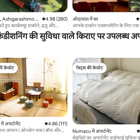
 समीक्षाएँ
, Ashigarashimo D
औसत रेटिंग 5 में से 4.98, 280 समीक्षाएँ
4.98 (280)
ओदावारा में घर
औस
र
खते हुए बारबेक्यू! हाकोने, इज़ु और
आपके हाकोन एक्सप्लोरिंग के लिए एक
ुँचने के लिए उत्कृष्ट सुविधा! मछली
प्रवास!
ंडीशनिंग की सुविधा वाले किराए पर उपलब्ध अपार
्र तट पर तैरना, गर्म चश्मे, 5 लोग ठीक
की फ़ेवरेट
गेस्ट्स की फ़ेवरेट
टॉप फ़ेवरेट
गेस्ट्स की फ़ेवरेट
 समीक्षाएँ
ें अपार्टमेंट
औसत रेटिंग 5 में से 4.86, 111 समीक्षाएँ
4.86 (111)
राना जापान | ओनसेन पास | बीच और
Numazu में अपार्टमेंट
औ
सेइचिरो का अपार्टमेंट वाईफाई सुविधा यु