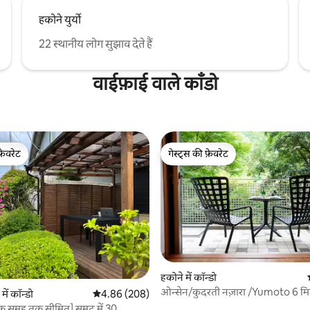
न: एक पेशेवर डिज़ाइनर द्वारा अत्याधुनिक
ऑनसेन: निनोदैरा ऑनसेन, जो त्वचा के
हकोने युर्यो
ंद गुणों के लिए मशहूर है BBQ सुविधाएँ:
 एक प्रामाणिक BBQ ग्रिल से लैस अलाव
22 स्थानीय लोग सुझाव देते हैं
 में अलाव के चारों ओर आराम करें •
बड़ी स्क्रीन पर फ़िल्मों का मज़ा लें ・सॉना
वाईफ़ाई वाले काँडो
थ : सॉना और वॉटर बाथ उपलब्ध हैं ・
 का कमरा : पारंपरिक जापानी माहौल के
 मैट वाला जापानी शैली का कमरा ・
विधाएँ : हम बेबी हाई चेयर, बच्चों के लिए
्यूटन, खिलौने वगैरह देते हैं।
फ़ेवरेट
गेस्ट्स की फ़ेवरेट
फ़ेवरेट
गेस्ट्स की फ़ेवरेट
हकोने में कॉन्डो
 समीक्षाएँ
ओन्सेन/कुदरती नज़ारा /Yumoto 6 म
ें कॉन्डो
औसत रेटिंग 5 में से 4.86, 208 समीक्षाएँ
4.86 (208)
विंटेज/2BR 1BA
क समूह तक सीमित] समुद्र में 30