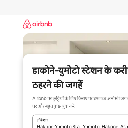
इसे
छोड़कर
सीधा
कॉन्टेंट
पर
जाएँ
हाकोने-युमोटो स्टेशन के कर
ठहरने की जगहें
Airbnb पर छुट्टियों के लिए किराए पर उपलब्ध अनोखी जगहे
घर और बहुत कुछ बुक करें
लोकेशन
नतीजों के उपलब्ध होने पर, अप और डाउन 'ऐरो की' का इस्तेमाल 