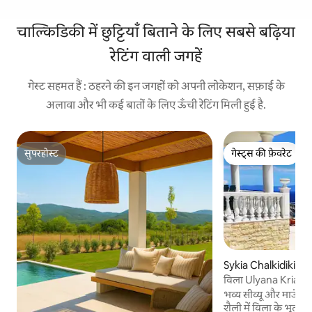
चाल्किडिकी में छुट्टियाँ बिताने के लिए सबसे बढ़िया
रेटिंग वाली जगहें
गेस्ट सहमत हैं : ठहरने की इन जगहों को अपनी लोकेशन, सफ़ाई के
अलावा और भी कई बातों के लिए ऊँची रेटिंग मिली हुई है.
सुपरहोस्ट
गेस्ट्स की फ़ेवरेट
सुपरहोस्ट
गेस्ट्स की फ़ेवरेट
Sykia Chalkidikis में 
विला Ulyana Kriari
& Spa
भव्य सीव्यू और माउंट ए
शैली में विला के भूतल 