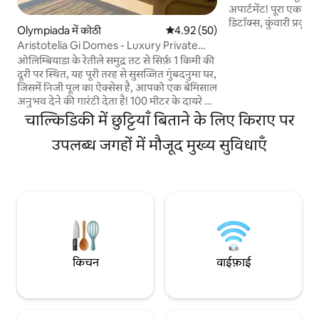
अपार्टमेंट! पूरा एकांत, मेगासिटी और लोगों से
डिटॉक्स, कुंवारी प्रक
Olympiada में कोठी
औसत रेटिंग 5 में से 4.92, 50 समीक्षाएँ
4.92 (50)
की पूर्व भूमि! समुद्र के लिए 270 मीटर। रेतीले और
Aristotelia Gi Domes - Luxury Private
चट्टानी समुद्र तटों की 
Pool Retreat
ओलिम्बियाडा के रेतीले समुद्र तट से सिर्फ़ 1 किमी की
नहीं जानता है। 15 रेती
दूरी पर स्थित, यह पूरी तरह से सुसज्जित गुंबदनुमा घर,
के भीतर हैं - सिथोनिया
जिसमें निजी पूल का ऐक्सेस है, आपको एक बेमिसाल
सभी महत्वपूर्ण बुनियादी 
अनुभव देने की गारंटी देता है! 100 मीटर के दायरे में
और पूरे वर्ष काम करता 
मौजूद मिनी मार्केट, रेस्टोरेंट, बीच बार, कैफ़े और बार
चाल्किडिकी में छुट्टियाँ बिताने के लिए किराए पर
की सुविधा आपके दरवाज़े पर मौजूद है। आराम करें
और चाल्किडिकी की खूबसूरती में डूब जाएँ। चाहे आप
उपलब्ध जगहों में मौजूद मुख्य सुविधाएँ
धूप सेंक रहे हों, स्थानीय व्यंजनों का मज़ा ले रहे हों या
सुइट में आराम कर रहे हों, आराम और आराम के
परफ़ेक्ट बैलेंस का मज़ा लें। साइट पर मुफ़्त वाईफ़ाई
और निजी पार्किंग की सुविधा उपलब्ध है! इसे मिस न
करें!
किचन
वाईफ़ाई