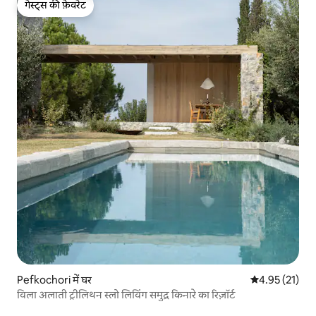
गेस्ट्स की फ़ेवरेट
गेस्ट्स की फ़ेवरेट
Pefkochori में घर
औसत रेटिंग 5 में 
4.95 (21)
विला अलाती ट्रीलिथन स्लो लिविंग समुद्र किनारे का रिज़ॉर्ट