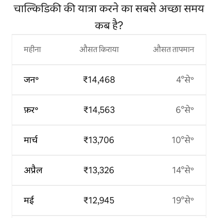
चाल्किडिकी की यात्रा करने का सबसे अच्छा समय
कब है?
महीना
औसत किराया
औसत तापमान
जन॰
₹14,468
4°से॰
फ़र॰
₹14,563
6°से॰
मार्च
₹13,706
10°से॰
अप्रैल
₹13,326
14°से॰
मई
₹12,945
19°से॰