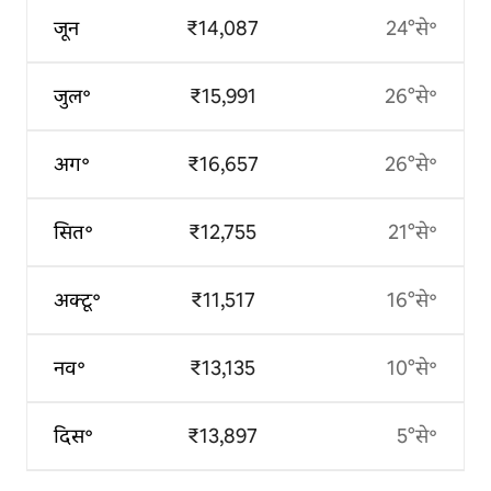
जून
₹14,087
24°से॰
जुल॰
₹15,991
26°से॰
अग॰
₹16,657
26°से॰
सित॰
₹12,755
21°से॰
अक्टू॰
₹11,517
16°से॰
नव॰
₹13,135
10°से॰
दिस॰
₹13,897
5°से॰