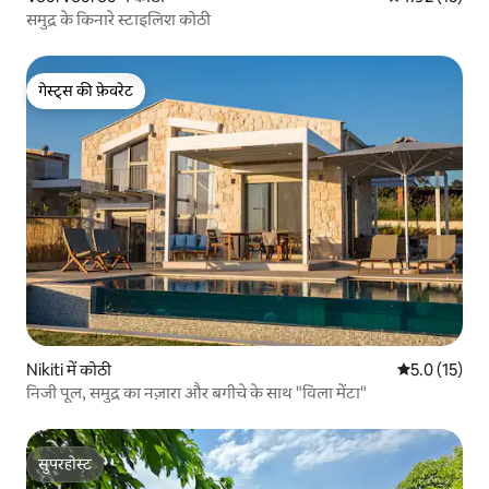
समुद्र के किनारे स्टाइलिश कोठी
गेस्ट्स की फ़ेवरेट
गेस्ट्स की फ़ेवरेट
Nikiti में कोठी
औसत रेटिंग 5 मे
5.0 (15)
निजी पूल, समुद्र का नज़ारा और बगीचे के साथ "विला मेंटा"
सुपरहोस्ट
सुपरहोस्ट