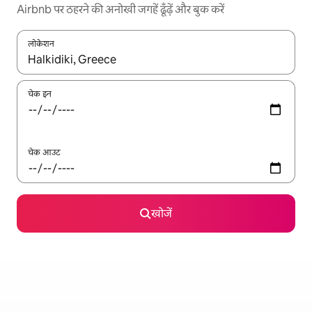
Airbnb पर ठहरने की अनोखी जगहें ढूँढ़ें और बुक करें
लोकेशन
नतीजों के उपलब्ध होने पर, अप और डाउन 'ऐरो की' का इस्तेमाल करके नेविगेट करें
चेक इन
चेक आउट
खोजें