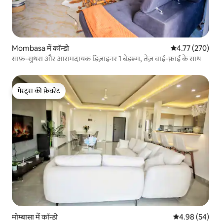
Mombasa में कॉन्डो
औसत रेटिंग 5 में स
4.77 (270)
साफ़-सुथरा और आरामदायक डिज़ाइनर 1 बेडरूम, तेज़ वाई-फ़ाई के साथ
गेस्ट्स की फ़ेवरेट
गेस्ट्स की फ़ेवरेट
मोम्बासा में कॉन्डो
औसत रेटिंग 5 में 
4.98 (54)