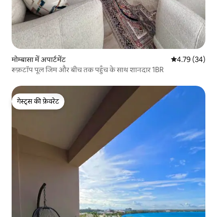
मोम्बासा में अपार्टमेंट
औसत रेटिंग 5 में 
4.79 (34)
रूफ़टॉप पूल जिम और बीच तक पहुँच के साथ शानदार 1BR
गेस्ट्स की फ़ेवरेट
गेस्ट्स की फ़ेवरेट