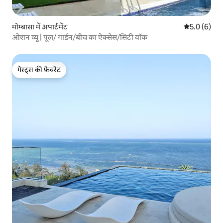
मोम्बासा में अपार्टमेंट
औसत रेटिंग 5 म
5.0 (6)
ओशन व्यू | पूल/ गार्डन/बीच का ऐक्सेस/सिटी वॉक
गेस्ट्स की फ़ेवरेट
गेस्ट्स की फ़ेवरेट