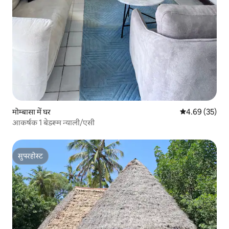
मोम्बासा में घर
औसत रेटिंग 5 में 
4.69 (35)
आकर्षक 1 बेडरूम न्याली/एसी
सुपरहोस्ट
सुपरहोस्ट