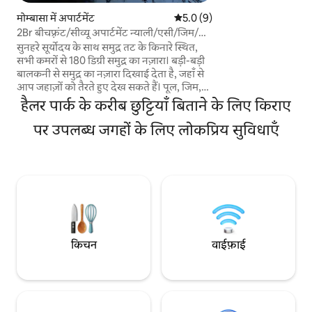
इसका डिज़ाइन आधुनिक
मोम्बासा में अपार्टमेंट
औसत रेटिंग 5 में से 5.0, 9 समीक्षाएँ
5.0 (9)
कॉफी मेकर, टोस्टर, ओवन
2Br बीचफ़्रंट/सीव्यू अपार्टमेंट न्याली/एसी/जिम/
शॉवर, एयर कंडीशनर, 
रेस्टोरेंट
सुनहरे सूर्योदय के साथ समुद्र तट के किनारे स्थित,
और लाउंज जैसी सभी उच्च
सभी कमरों से 180 डिग्री समुद्र का नज़ारा। बड़ी-बड़ी
इसके अलावा, यहाँ से स
बालकनी से समुद्र का नज़ारा दिखाई देता है, जहाँ से
दिखाई देता है। पार्किंग
आप जहाज़ों को तैरते हुए देख सकते हैं। पूल, जिम,
इंटरनेट, लिफ्ट और जिम
ऑनसाइट रेस्टोरेंट, बच्चों के खेलने की जगह, वॉशिंग
हैलर पार्क के करीब छुट्टियाँ बिताने के लिए किराए
मशीन, वन्यजीवों और प्रकृति के साथ पास का पार्क।
सुरक्षित, घरेलू, शानदार, निजी और आरामदायक।
पर उपलब्ध जगहों के लिए लोकप्रिय सुविधाएँ
हाउसकीपिंग की सुविधा उपलब्ध है। बेडरूम लिविंग
रूम के सामने वाली तरफ़ हैं, जो अकेले यात्रियों,
कपल, दोस्तों और परिवारों के लिए बिलकुल सही हैं।
सिंगल बेड को जोड़ा जा सकता है, अनुरोध करने पर
बेबी कॉट की सुविधा दी जाती है। एसी का प्रीपेड होता
है और इसका शुल्क अलग से लिया जाता है।
किचन
वाईफ़ाई