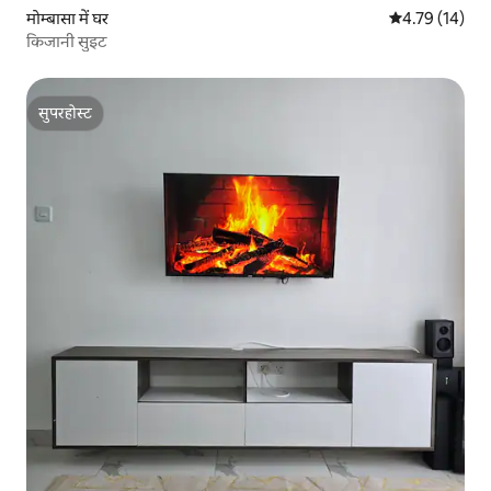
मोम्बासा में घर
औसत रेटिंग 5 में 
4.79 (14)
किजानी सुइट
सुपरहोस्ट
सुपरहोस्ट