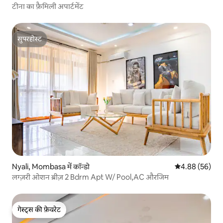
टीना का फ़ैमिली अपार्टमेंट
सुपरहोस्ट
सुपरहोस्ट
Nyali, Mombasa में कॉन्डो
औसत रेटिंग 5 में 
4.88 (56)
लग्ज़री ओशन ब्रीज़ 2 Bdrm Apt W/ Pool,AC औरजिम
गेस्ट्स की फ़ेवरेट
गेस्ट्स की फ़ेवरेट