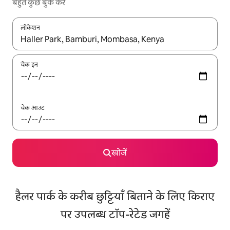
बहुत कुछ बुक करें
लोकेशन
नतीजों के उपलब्ध होने पर, अप और डाउन 'ऐरो की' का इस्तेमाल करके नेविगेट करें
चेक इन
चेक आउट
खोजें
हैलर पार्क के करीब छुट्टियाँ बिताने के लिए किराए
पर उपलब्ध टॉप-रेटेड जगहें