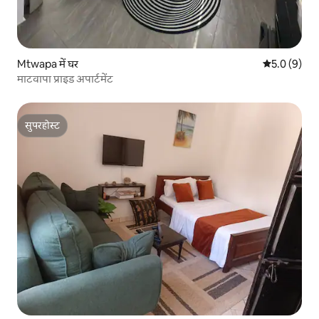
Mtwapa में घर
औसत रेटिंग 5 म
5.0 (9)
माटवापा प्राइड अपार्टमेंट
सुपरहोस्ट
सुपरहोस्ट