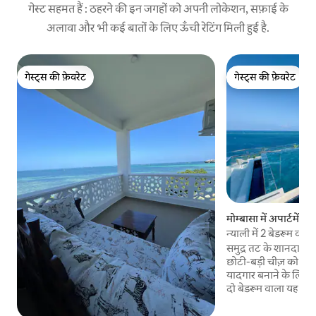
गेस्ट सहमत हैं : ठहरने की इन जगहों को अपनी लोकेशन, सफ़ाई के
अलावा और भी कई बातों के लिए ऊँची रेटिंग मिली हुई है.
गेस्ट्स की फ़ेवरेट
गेस्ट्स की फ़ेवरेट
गेस्ट्स की फ़ेवरेट
गेस्ट्स की फ़ेवरेट
मोम्बासा में अपार्टमेंट
न्याली में 2 बेडरूम व
समुद्र तट के शानदार नज़
छोटी-बड़ी चीज़ को समुद
यादगार बनाने के लिए बा
दो बेडरूम वाला यह आवा
कदमों की दूरी पर स्थित
चारों ओर समुद्र का मनम