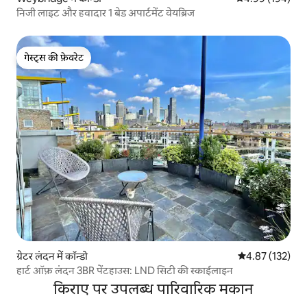
निजी लाइट और हवादार 1 बेड अपार्टमेंट वेयब्रिज
गेस्ट्स की फ़ेवरेट
गेस्ट्स की फ़ेवरेट
ग्रेटर लंदन में कॉन्डो
औसत रेटिंग 5 में स
4.87 (132)
हार्ट ऑफ़ लंदन 3BR पेंटहाउस: LND सिटी की स्काईलाइन
किराए पर उपलब्ध पारिवारिक मकान