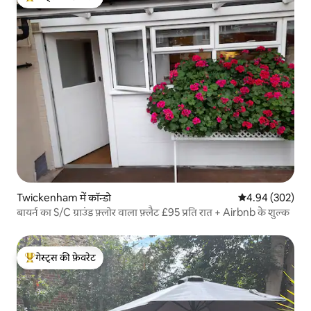
गेस्ट्स का टॉप फ़ेवरेट
Twickenham में कॉन्डो
औसत रेटिंग 5 में स
4.94 (302)
बायर्न का S/C ग्राउंड फ़्लोर वाला फ़्लैट £95 प्रति रात + Airbnb के शुल्क
गेस्ट्स की फ़ेवरेट
गेस्ट्स का टॉप फ़ेवरेट