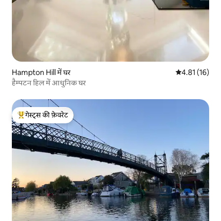
Hampton Hill में घर
औसत रेटिंग 5 में 
4.81 (16)
हैम्पटन हिल में आधुनिक घर
गेस्ट्स की फ़ेवरेट
गेस्ट्स का टॉप फ़ेवरेट