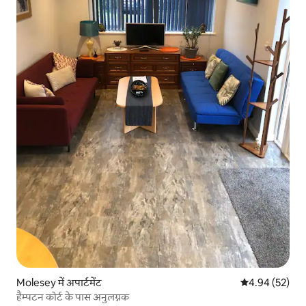
Molesey में अपार्टमेंट
औसत रेटिंग 5 में 
4.94 (52)
हैम्पटन कोर्ट के पास अनुलग्नक