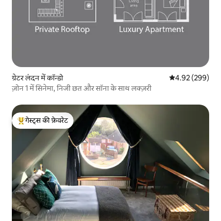
ग्रेटर लंदन में कॉन्डो
औसत रेटिंग 5 में स
4.92 (299)
ज़ोन 1 में सिनेमा, निजी छत और सॉना के साथ लक्ज़री
गेस्ट्स की फ़ेवरेट
गेस्ट्स का टॉप फ़ेवरेट