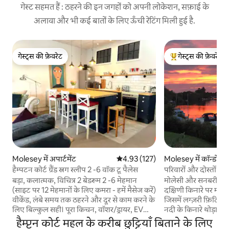
गेस्ट सहमत हैं : ठहरने की इन जगहों को अपनी लोकेशन, सफ़ाई के
अलावा और भी कई बातों के लिए ऊँची रेटिंग मिली हुई है.
गेस्ट्स की फ़ेवरेट
गेस्ट्स की फ़ेवरेट
गेस्ट्स की फ़ेवरेट
गेस्ट्स का टॉप फ़ेवरेट
Molesey में अपार्टमेंट
औसत रेटिंग 5 में से 4.93, 127 समीक्षाएँ
4.93 (127)
Molesey में कॉन्डो
हैम्पटन कोर्ट ग्रैंड स्नग स्लीप 2 -6 वॉक टू पैलेस
परिवारों और दोस्तों के ल
लोकेशन
बड़ा, कलात्मक, विचित्र 2 बेडरूम 2 -6 मेहमान
मोलेसी और सनबरी लॉक्
(साइट पर 12 मेहमानों के लिए कमरा - हमें मैसेज करें)
दक्षिणी किनारे पर मौज
वीकेंड, लंबे समय तक ठहरने और दूर से काम करने के
जिसमें लग्ज़री फ़िटिंग 
लिए बिल्कुल सही। पूरा किचन, वॉशर/ड्रायर, EV
नदी के किनारे थोड़ा शा
चार्ज, मुफ़्त पार्किंग, कुत्तों के लिए अनुकूल -
महज़ कुछ ही सेकंड में 
हैम्प्टन कोर्ट महल के करीब छुट्टियाँ बिताने के लिए
अधिकतम 2। 25 से ज़्यादा रेस्टोरेंट। मज़ेदार दुकानें :
तक फैले नज़ारों तक पह