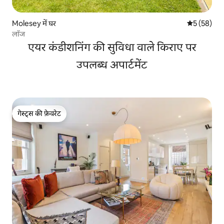
Molesey में घर
औसत रेटिंग 5 
5 (58)
लॉज
एयर कंडीशनिंग की सुविधा वाले किराए पर
उपलब्ध अपार्टमेंट
गेस्ट्स की फ़ेवरेट
गेस्ट्स की फ़ेवरेट