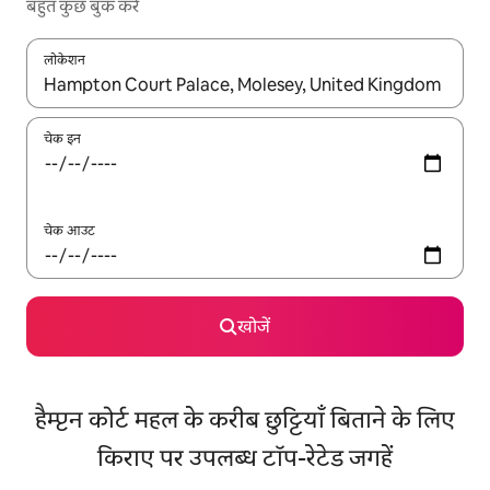
बहुत कुछ बुक करें
लोकेशन
नतीजों के उपलब्ध होने पर, अप और डाउन 'ऐरो की' का इस्तेमाल करके नेविगेट करें
चेक इन
चेक आउट
खोजें
हैम्प्टन कोर्ट महल के करीब छुट्टियाँ बिताने के लिए
किराए पर उपलब्ध टॉप-रेटेड जगहें