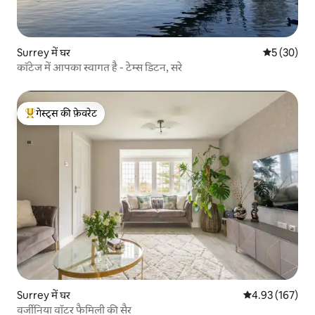
Surrey में घर
औसत रेटिंग 5 
5 (30)
कॉटेज में आपका स्वागत है - टेम्स डिटन, सरे
गेस्ट्स की फ़ेवरेट
गेस्ट्स का टॉप फ़ेवरेट
Surrey में घर
औसत रेटिंग 5 में स
4.93 (167)
वर्जीनिया वॉटर फैमिली की सैर