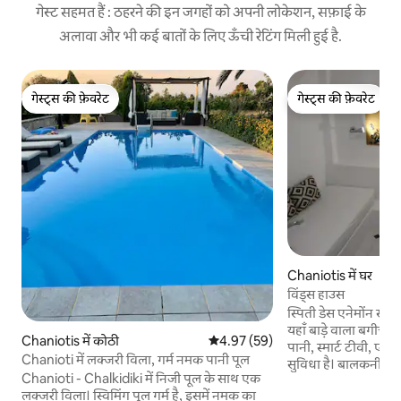
गेस्ट सहमत हैं : ठहरने की इन जगहों को अपनी लोकेशन, सफ़ाई के
अलावा और भी कई बातों के लिए ऊँची रेटिंग मिली हुई है.
गेस्ट्स की फ़ेवरेट
गेस्ट्स की फ़ेवरेट
गेस्ट्स की फ़ेवरेट
गेस्ट्स की फ़ेवरेट
Chaniotis में घर
विंड्स हाउस
स्पिती डेस एनेमोंन समुद
यहाँ बाड़े वाला बगीचा, 
Chaniotis में कोठी
औसत रेटिंग 5 में से 4.97, 59 समीक्षाएँ
4.97 (59)
पानी, स्मार्ट टीवी, एय
Chanioti में लक्जरी विला, गर्म नमक पानी पूल
सुविधा है। बालकनी से 
Chanioti - Chalkidiki में निजी पूल के साथ एक
का नज़ारा दिखाई देता है
लक्जरी विला। स्विमिंग पूल गर्म है, इसमें नमक का
फ्रिज और बड़ी बालकन