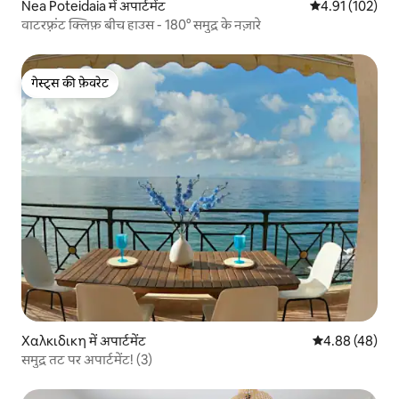
Nea Poteidaia में अपार्टमेंट
औसत रेटिंग 5 में स
4.91 (102)
वाटरफ़्रंट क्लिफ़ बीच हाउस - 180° समुद्र के नज़ारे
गेस्ट्स की फ़ेवरेट
गेस्ट्स की फ़ेवरेट
Χαλκιδικη में अपार्टमेंट
औसत रेटिंग 5 में 
4.88 (48)
समुद्र तट पर अपार्टमेंट! (3)