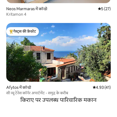
Neos Marmaras में कॉन्डो
औसत रेटिंग 5 
5 (27)
Kritamon 4
गेस्ट्स की फ़ेवरेट
गेस्ट्स का टॉप फ़ेवरेट
Afytos में कॉन्डो
औसत रेटिंग 5 में 
4.93 (41)
सी व्यू टेरेस कॉर्नर अपार्टमेंट - समुद्र के करीब
किराए पर उपलब्ध पारिवारिक मकान