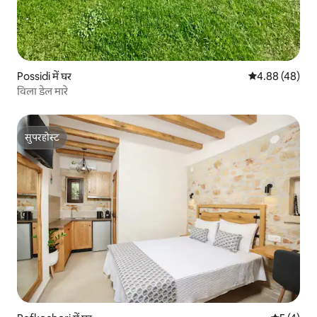
Possidi में घर
औसत रेटिंग 5 में 
4.88 (48)
विला डेल मारे
सुपरहोस्ट
सुपरहोस्ट