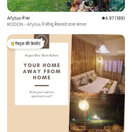
Afytos में घर
औसत रेटिंग 5 में स
4.97 (189)
RODON - Afytos में सीव्यू बैकयार्ड वाला बंगला
गेस्ट्स की फ़ेवरेट
गेस्ट्स का टॉप फ़ेवरेट