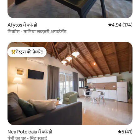
Afytos में कॉन्डो
औसत रेटिंग 5 में स
4.94 (174)
निकोस - तानिया लक्ज़री अपार्टमेंट
गेस्ट्स की फ़ेवरेट
गेस्ट्स का टॉप फ़ेवरेट
Nea Poteidaia में कॉन्डो
औसत रेटिंग 5 
5 (41)
पेनी का घर - मिंट स्काई