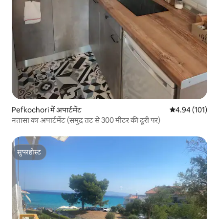
Pefkochori में अपार्टमेंट
औसत रेटिंग 5 में स
4.94 (101)
नतासा का अपार्टमेंट (समुद्र तट से 300 मीटर की दूरी पर)
सुपरहोस्ट
सुपरहोस्ट