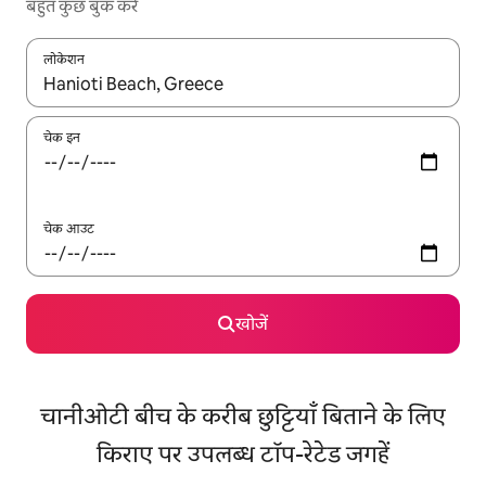
बहुत कुछ बुक करें
लोकेशन
नतीजों के उपलब्ध होने पर, अप और डाउन 'ऐरो की' का इस्तेमाल करके नेविगेट करें
चेक इन
चेक आउट
खोजें
चानीओटी बीच के करीब छुट्टियाँ बिताने के लिए
किराए पर उपलब्ध टॉप-रेटेड जगहें