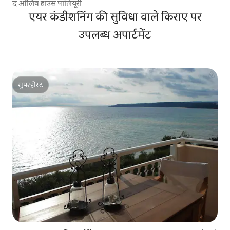
द ऑलिव हाउस पालियूरी
एयर कंडीशनिंग की सुविधा वाले किराए पर
उपलब्ध अपार्टमेंट
सुपरहोस्ट
सुपरहोस्ट