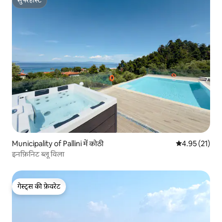
सुपरहोस्ट
सुपरहोस्ट
Municipality of Pallini में कोठी
औसत रेटिंग 5 में 
4.95 (21)
इनफ़िनिट ब्लू विला
गेस्ट्स की फ़ेवरेट
गेस्ट्स की फ़ेवरेट