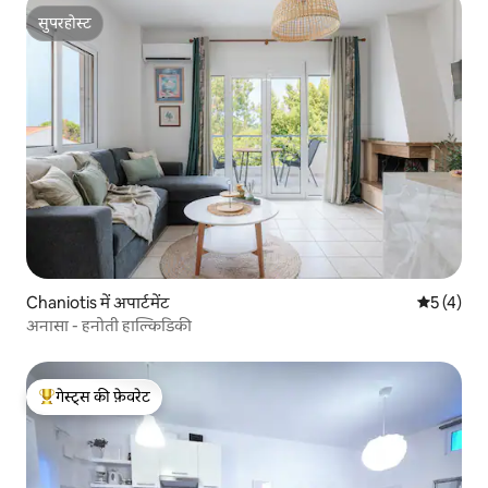
सुपरहोस्ट
सुपरहोस्ट
Chaniotis में अपार्टमेंट
औसत रेटिंग 5
5 (4)
अनासा - हनोती हाल्किडिकी
गेस्ट्स की फ़ेवरेट
गेस्ट्स का टॉप फ़ेवरेट