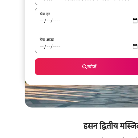
चेक इन
चेक आउट
खोजें
हसन द्वितीय मस्जिद