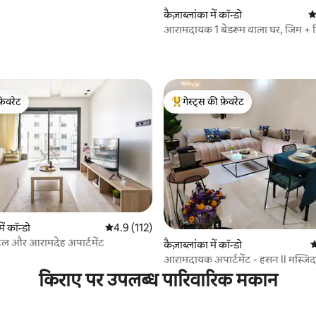
कैज़ाब्लांका में कॉन्डो
औ
आरामदायक 1 बेडरूम वाला घर, जिम + नि
की सुविधा के साथ
फ़ेवरेट
गेस्ट्स की फ़ेवरेट
फ़ेवरेट
गेस्ट्स का टॉप फ़ेवरेट
 समीक्षाएँ
ें कॉन्डो
औसत रेटिंग 5 में से 4.9, 112 समीक्षाएँ
4.9 (112)
ंट्रल और आरामदेह अपार्टमेंट
कैज़ाब्लांका में कॉन्डो
औ
आरामदायक अपार्टमेंट - हसन II मस्जिद 
किराए पर उपलब्ध पारिवारिक मकान