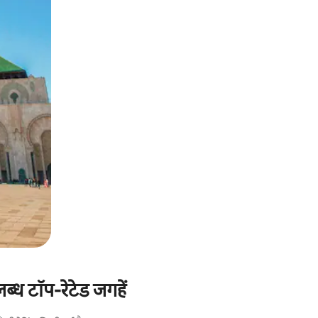
ब्ध टॉप-रेटेड जगहें