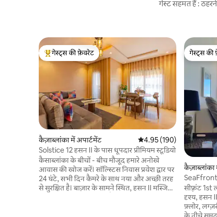
गेस्ट सहमत हैं : ठह
गेस्ट्स की फ़ेवरेट
गेस्ट्स की 
गेस्ट्स का टॉप फ़ेवरेट
गेस्ट्स की 
कैज़ाब्लांका में अपार्टमेंट
औसत रेटिंग 5 में से 4.95, 190
4.95 (190)
Solstice 12 हसन II के पास धूपदार प्रीमियम स्टूडियो
कैसाब्लांका के बीचों - बीच मौजूद हमारे अनोखे
कैज़ाब्लांका म
आवास की खोज करें। सॉल्स्टिस निवास प्रवेश द्वार पर
SeaFfron
24 घंटे, सभी दिन कैमरे के साथ नया और अच्छी तरह
CosyLuxury
सीफ़्रंट 1s
से सुरक्षित है। बाज़ार के सामने स्थित, हसन II मस्जिद
दृश्य, हसन I
और कॉर्निचे से 5 मिनट की पैदल दूरी पर, अस्पताल से
फ़्लोर, लग्ज
3 मिनट की पैदल दूरी पर... बेडरूम, लिविंग रूम,
के नीचे समु
डाइनिंग टेबल, किचन, बाथरूम और बालकनी के साथ