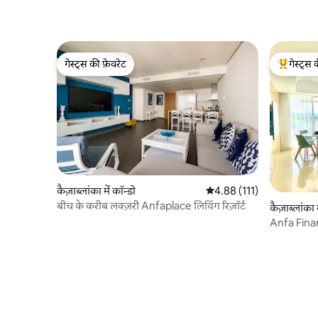
गेस्ट्स की फ़ेवरेट
गेस्ट्स 
गेस्ट्स की फ़ेवरेट
गेस्ट्स का 
कैज़ाब्लांका में कॉन्डो
औसत रेटिंग 5 में से 4.88, 111
4.88 (111)
बीच के करीब लक्ज़री Anfaplace लिविंग रिज़ॉर्ट
कैज़ाब्लांका म
Anfa Fina
Towers