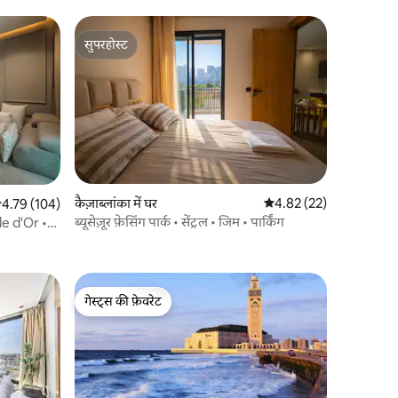
सुपरहोस्ट
सुपरहोस्ट
कैज़ाब्लांका में घर
औसत रेटिंग 5 में से 4.82, 2
4.82 (22)
सत रेटिंग 5 में से 4.79, 104 समीक्षाएँ
4.79 (104)
ब्यूसेज़ूर फ़ेसिंग पार्क • सेंट्रल • जिम • पार्किंग
le d'Or •
गेस्ट्स की फ़ेवरेट
गेस्ट्स की फ़ेवरेट