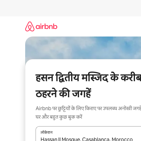
इसे
छोड़कर
सीधा
कॉन्टेंट
पर
जाएँ
हसन द्वितीय मस्जिद के करी
ठहरने की जगहें
Airbnb पर छुट्टियों के लिए किराए पर उपलब्ध अनोखी जगहे
घर और बहुत कुछ बुक करें
लोकेशन
नतीजों के उपलब्ध होने पर, अप और डाउन 'ऐरो की' का इस्तेमाल 