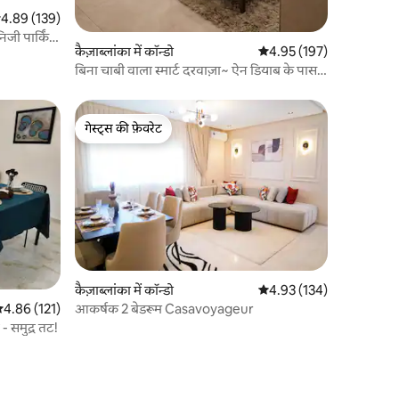
सत रेटिंग 5 में से 4.89, 139 समीक्षाएँ
4.89 (139)
जी पार्किंग
कैज़ाब्लांका में कॉन्डो
औसत रेटिंग 5 में से 4.95, 19
4.95 (197)
बिना चाबी वाला स्मार्ट दरवाज़ा~ ऐन डियाब के पास ~
किंग बेड ~ Pkg
गेस्ट्स की फ़ेवरेट
गेस्ट्स की फ़ेवरेट
कैज़ाब्लांका में कॉन्डो
औसत रेटिंग 5 में से 4.93, 13
4.93 (134)
सत रेटिंग 5 में से 4.86, 121 समीक्षाएँ
4.86 (121)
आकर्षक 2 बेडरूम Casavoyageur
- समुद्र तट!