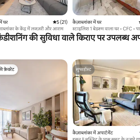
 समीक्षाएँ
कैज़ाब्लांका में घर
में घर
औसत रेटिंग 5 में से 5, 21 समीक्षाएँ
5 (21)
स्टाइलिश 1 बेडरूम वाला घर • CFC • पार
ब्लांका के केंद्र में लक्ज़री और आराम
वाई-फ़ाई+जिम | MS STAYS
ंडीशनिंग की सुविधा वाले किराए पर उपलब्ध अपार
की फ़ेवरेट
सुपरहोस्ट
टॉप फ़ेवरेट
सुपरहोस्ट
 समीक्षाएँ
कैज़ाब्लांका में अपार्टमेंट
हसन II मस्जिद के पास समुद्र के नज़ारे 