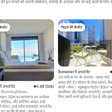
रने की इन जगहों को अपनी लोकेशन, सफ़ाई के अलावा और भी कई बातों के लिए ऊँची
फ़ेवरेट
गेस्ट्स की फ़ेवरेट
फ़ेवरेट
गेस्ट्स की फ़ेवरेट
कैज़ाब्लांका में अपार्टमेंट
औ
 समीक्षाएँ
अटलांटिक गेट के अलावा - कासा पोर्ट
कासा पोर्ट ट्रेन स्टेशन के ठीक सामने, कै
ें अपार्टमेंट
औसत रेटिंग 5 में से 4.88, 506 समीक्षाएँ
4.88 (506)
बीचों - बीच ✨ खूबसूरत रिट्रीट। 83m² 
t StunningViews
चमकीला और विशाल अपार्टमेंट आपको 
Central अपार्टमेंट
लिए ज़रूरी सभी सुविधाएँ देता है और इसम
t लाइन, 20M पर महासागर का अनोखा
आराम से रह सकते हैं। इसमें बगीचे के नज़
I मस्जिद, और कॉर्निश। ब्राइट, हाई
शांतिपूर्ण बेडरूम, एक होम सिनेमा - शैल
़री सेवा।।, हाई स्पीड वाईफ़ाई। अपार्टमेंट
रूम (75" टीवी), हसन II मस्जिद के साम
द्र तट पर सैर के साथ - साथ Resto,