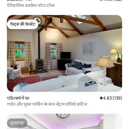
ऐतिहासिक डलकेथ वॉटर टॉवर
गेस्ट्स की फ़ेवरेट
गेस्ट्स की फ़ेवरेट
एडिनबर्घ में घर
औसत रेटिंग 5 में स
4.83 (139)
गार्डन और मुफ़्त पार्किंग के साथ सेंट्रल हॉलिडे कॉटेज
सुपरहोस्ट
सुपरहोस्ट