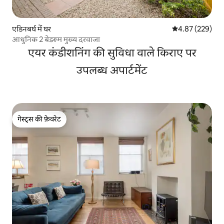
एडिनबर्घ में घर
औसत रेटिंग 5 में स
4.87 (229)
आधुनिक 2 बेडरूम मुख्य दरवाजा
एयर कंडीशनिंग की सुविधा वाले किराए पर
उपलब्ध अपार्टमेंट
गेस्ट्स की फ़ेवरेट
गेस्ट्स की फ़ेवरेट