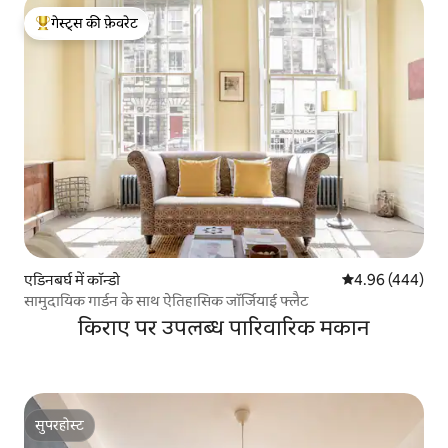
गेस्ट्स की फ़ेवरेट
गेस्ट्स का टॉप फ़ेवरेट
एडिनबर्घ में कॉन्डो
औसत रेटिंग 5 में स
4.96 (444)
सामुदायिक गार्डन के साथ ऐतिहासिक जॉर्जियाई फ्लैट
किराए पर उपलब्ध पारिवारिक मकान
सुपरहोस्ट
सुपरहोस्ट