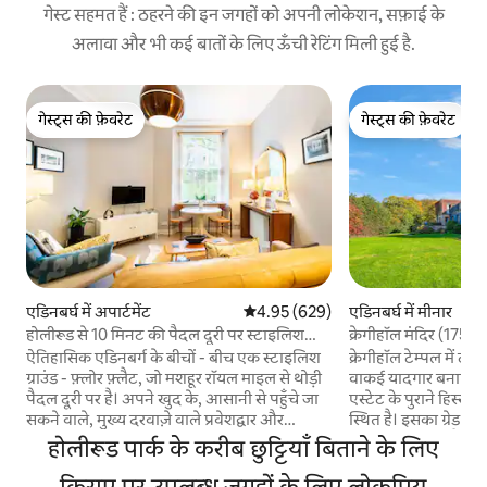
गेस्ट सहमत हैं : ठहरने की इन जगहों को अपनी लोकेशन, सफ़ाई के
अलावा और भी कई बातों के लिए ऊँची रेटिंग मिली हुई है.
गेस्ट्स की फ़ेवरेट
गेस्ट्स की फ़ेवरेट
गेस्ट्स की फ़ेवरेट
गेस्ट्स की फ़ेवरेट
एडिनबर्घ में अपार्टमेंट
औसत रेटिंग 5 में से 4.95, 629 समीक्षाएँ
4.95 (629)
एडिनबर्घ में मीनार
होलीरूड से 10 मिनट की पैदल दूरी पर स्टाइलिश
क्रेगीहॉल मंदिर (1759
अपार्टमेंट
प्रॉपर्टी)
ऐतिहासिक एडिनबर्ग के बीचों - बीच एक स्टाइलिश
क्रेगीहॉल टेम्पल में ठ
ग्राउंड - फ़्लोर फ़्लैट, जो मशहूर रॉयल माइल से थोड़ी
वाकई यादगार बनाएँ। 17
पैदल दूरी पर है। अपने खुद के, आसानी से पहुँचे जा
एस्टेट के पुराने हिस्से
सकने वाले, मुख्य दरवाज़े वाले प्रवेशद्वार और
स्थित है। इसका ग्रेड A 
वेस्टिब्यूल वाले कमरे पीछे की ओर शांत जगह पर
की वजह से मिला है, जिस
होलीरूड पार्क के करीब छुट्टियाँ बिताने के लिए
मौजूद हैं, जहाँ से बगीचों का नज़ारा दिखता है। बैग या
के हथियारों की नक्काश
मोबिलिटी से जुड़ी समस्याओं को मैनेज करने के लिए
किराए पर उपलब्ध जगहों के लिए लोकप्रिय
पट्टिका पर होरेस का ए