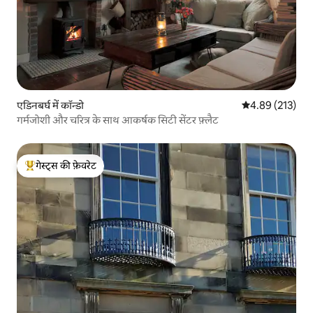
एडिनबर्घ में कॉन्डो
औसत रेटिंग 5 में स
4.89 (213)
गर्मजोशी और चरित्र के साथ आकर्षक सिटी सेंटर फ़्लैट
गेस्ट्स की फ़ेवरेट
गेस्ट्स का टॉप फ़ेवरेट