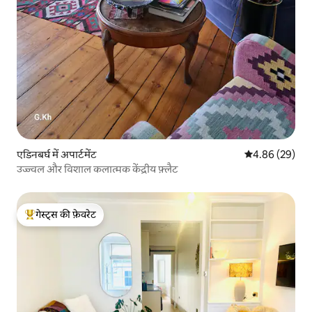
एडिनबर्घ में अपार्टमेंट
औसत रेटिंग 5 में 
4.86 (29)
उज्ज्वल और विशाल कलात्मक केंद्रीय फ़्लैट
गेस्ट्स की फ़ेवरेट
गेस्ट्स का टॉप फ़ेवरेट