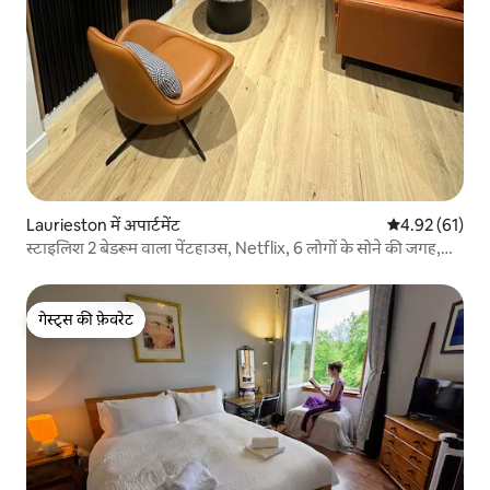
Laurieston में अपार्टमेंट
औसत रेटिंग 5 में 
4.92 (61)
स्टाइलिश 2 बेडरूम वाला पेंटहाउस, Netflix, 6 लोगों के सोने की जगह,
पालतू जानवर
गेस्ट्स की फ़ेवरेट
गेस्ट्स की फ़ेवरेट