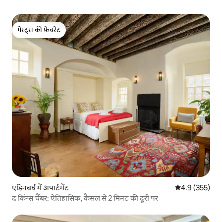
गेस्ट्स की फ़ेवरेट
गेस्ट्स की फ़ेवरेट
एडिनबर्घ में अपार्टमेंट
औसत रेटिंग 5 में 
4.9 (355)
द किंग्स चैंबर: ऐतिहासिक, कैसल से 2 मिनट की दूरी पर