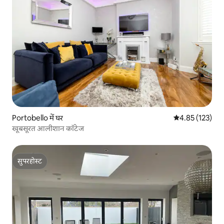
Portobello में घर
औसत रेटिंग 5 में स
4.85 (123)
खूबसूरत आलीशान कॉटेज
सुपरहोस्ट
सुपरहोस्ट