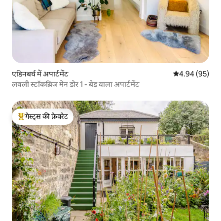
एडिनबर्घ में अपार्टमेंट
औसत रेटिंग 5 में 
4.94 (95)
लवली स्टॉकब्रिज मेन डोर 1 - बेड वाला अपार्टमेंट
गेस्ट्स की फ़ेवरेट
गेस्ट्स का टॉप फ़ेवरेट