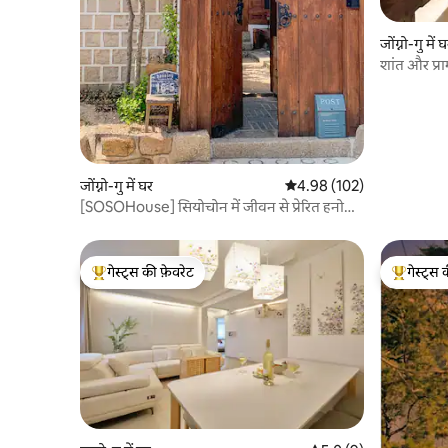
जोंग्नो-गु में 
शांत और प्र
मिनट की दूर
जोंग्नो-गु में घर
औसत रेटिंग 5 में से 4.98, 102
4.98 (102)
[SOSOHouse] सियोचोन में जीवन से प्रेरित हनोक
घर
गेस्ट्स की फ़ेवरेट
गेस्ट्स 
गेस्ट्स का टॉप फ़ेवरेट
गेस्ट्स का 