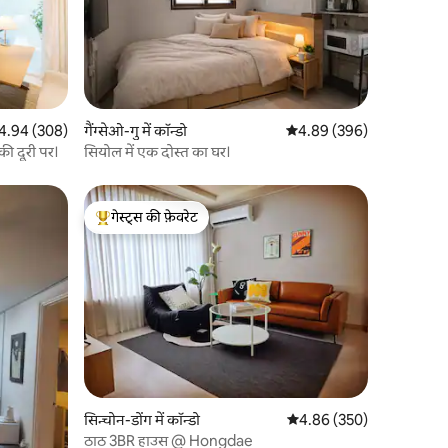
त रेटिंग 5 में से 4.94, 308 समीक्षाएँ
4.94 (308)
गैंग्सेओ-गु में कॉन्डो
औसत रेटिंग 5 में से 4.89, 39
4.89 (396)
की दूरी पर।
सियोल में एक दोस्त का घर।
गेस्ट्स की फ़ेवरेट
गेस्ट्स का टॉप फ़ेवरेट
सिन्चोन-डोंग में कॉन्डो
औसत रेटिंग 5 में से 4.86, 35
4.86 (350)
ठाठ 3BR हाउस @ Hongdae