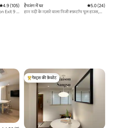
औसत रेटिंग 5 में से 4.9, 105 समीक्षाएँ
4.9 (105)
हैपजंग में घर
औसत रेटिंग 5 में से 5.0, 2
5.0 (24)
n Exit 9 5
हान नदी के नज़ारे वाला निजी रूफ़टॉप पूल हाउस,
 कमरे पूरा
होंगडे
गेस्ट्स की फ़ेवरेट
गेस्ट्स का टॉप फ़ेवरेट