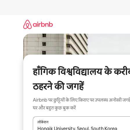
इसे
छोड़कर
सीधा
कॉन्टेंट
पर
जाएँ
हाँगिक विश्वविद्यालय के करी
ठहरने की जगहें
Airbnb पर छुट्टियों के लिए किराए पर उपलब्ध अनोखी जगहे
घर और बहुत कुछ बुक करें
लोकेशन
नतीजों के उपलब्ध होने पर, अप और डाउन 'ऐरो की' का इस्तेमाल 