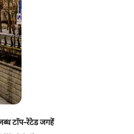
ब्ध टॉप-रेटेड जगहें