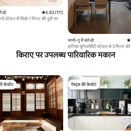
ॉन्डो
औसत रेटिंग 5 में से 4.83, 111 समीक्षाएँ
4.83 (111)
गडे स्टेशन से सिर्फ़ 1 मिनट की दूरी पर
मापो-गु में कॉन्डो
औस
हांगिक यूनिवर्सिटी स्टेशन से 3 मिनट की 
कमरे 6 से बाहर निकलें
किराए पर उपलब्ध पारिवारिक मकान
की फ़ेवरेट
गेस्ट्स की फ़ेवरेट
टॉप फ़ेवरेट
गेस्ट्स की फ़ेवरेट