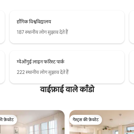
टूथब्रश, टूथपेस्ट, लेडी सेट - होटल के तौलिए 
का बाथ टॉवल (अनुरोध पर) - शैम्पू, कं
वॉश - हाई स्पीड लिफ़्ट
हाँगिक विश्वविद्यालय
187 स्थानीय लोग सुझाव देते हैं
ग्येओंगुई लाइन फॉरेस्ट पार्क
222 स्थानीय लोग सुझाव देते हैं
वाईफ़ाई वाले काँडो
की फ़ेवरेट
गेस्ट्स की फ़ेवरेट
टॉप फ़ेवरेट
गेस्ट्स की फ़ेवरेट