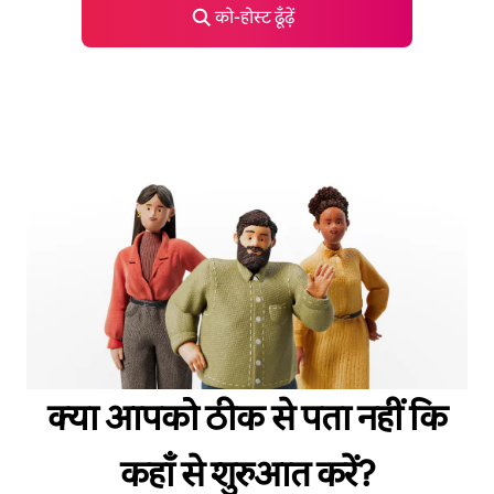
को-होस्ट ढूँढ़ें
क्या आपको ठीक से पता नहीं कि
कहाँ से शुरुआत करें?