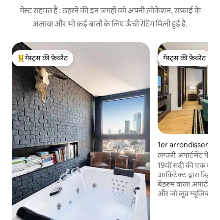
गेस्ट सहमत हैं : ठहरने की इन जगहों को अपनी लोकेशन, सफ़ाई के
अलावा और भी कई बातों के लिए ऊँची रेटिंग मिली हुई है.
गेस्ट्स की फ़ेवरेट
गेस्ट्स की फ़ेवरेट
गेस्ट्स का टॉप फ़ेवरेट
गेस्ट्स की फ़ेवरेट
1er arrondissement 
मेंट
लग्ज़री अपार्टमेंट पेरिस ल
19वीं सदी की एक मौजूद
आर्किटेक्ट द्वारा डिज़
बेडरूम वाला अपार्टमेंट,
और जो लूव्र म्यूज़ियम, 
से कुछ मिनटों की पैदल
स्थित है। शानदार स्टाइ