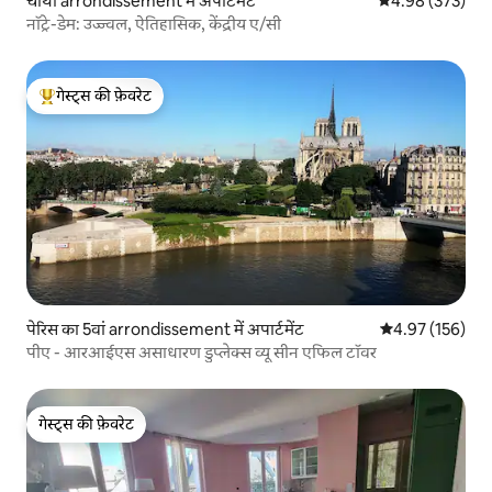
चौथा arrondissement में अपार्टमेंट
औसत रेटिंग 5 में स
4.98 (373)
नॉट्रे-डेम: उज्ज्वल, ऐतिहासिक, केंद्रीय ए/सी
गेस्ट्स की फ़ेवरेट
गेस्ट्स का टॉप फ़ेवरेट
पेरिस का 5वां arrondissement में अपार्टमेंट
औसत रेटिंग 5 में स
4.97 (156)
पीए - आरआईएस असाधारण डुप्लेक्स व्यू सीन एफिल टॉवर
गेस्ट्स की फ़ेवरेट
गेस्ट्स की फ़ेवरेट