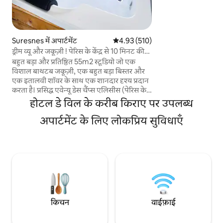
भरपूर, गर्म माहौल में
सभी सुविधाओं से लैस र
बाथरूम, बाथरोब, चप
कंडीशनिंग और शांत वात
वाईफ़ाई की सुविधा। एक 
Suresnes में अपार्टमेंट
औसत रेटिंग 5 में से 4.93, 510 समीक्षाएँ
4.93 (510)
होटल जैसी क्वालिटी व
ड्रीम व्यू और जकूज़ी ! पेरिस के केंद्र से 10 मिनट की
दूरी पर!
बहुत बड़ा और प्रतिष्ठित 55m2 स्टूडियो जो एक
विशाल बाथटब जकूज़ी, एक बहुत बड़ा बिस्तर और
एक इतालवी शॉवर के साथ एक शानदार दृश्य प्रदान
करता है। प्रसिद्ध एवेन्यू डेस चैंप्स एलिसीस (पेरिस के
केंद्र) से एक शांत और सुरक्षित क्षेत्र 10min में स्थित
होटल डे विल के करीब किराए पर उपलब्ध
है। मैं आपके प्यार को हैरान करने के लिए 95 € का
एक वैकल्पिक "रोमांस पैकेज" ऑफ़र करता हूँ। यह
अपार्टमेंट के लिए लोकप्रिय सुविधाएँ
गुलाबों की पंखुड़ियों के साथ आता है, बिस्तर पर दिल
के आकार पर रखी मोमबत्तियाँ (एक हैप्पी बर्थडे साइन
जोड़ा जा सकता है) और 175 € के लिए यह शैम्पेन
और स्ट्रॉबेरी की एक अच्छी बोतल के साथ आता है!
🌹🥂🍓
किचन
वाईफ़ाई