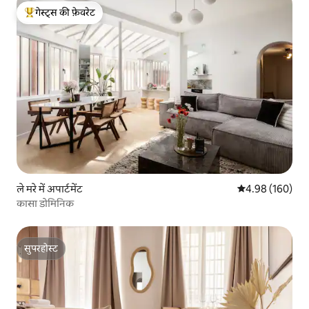
गेस्ट्स की फ़ेवरेट
गेस्ट्स का टॉप फ़ेवरेट
ले मरे में अपार्टमेंट
औसत रेटिंग 5 में स
4.98 (160)
कासा डोमिनिक
सुपरहोस्ट
सुपरहोस्ट