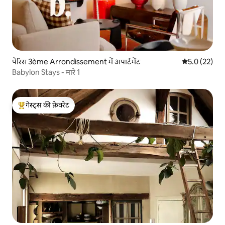
पेरिस 3ème Arrondissement में अपार्टमेंट
औसत रेटिंग 5 मे
5.0 (22)
Babylon Stays - मारे 1
गेस्ट्स की फ़ेवरेट
गेस्ट्स का टॉप फ़ेवरेट