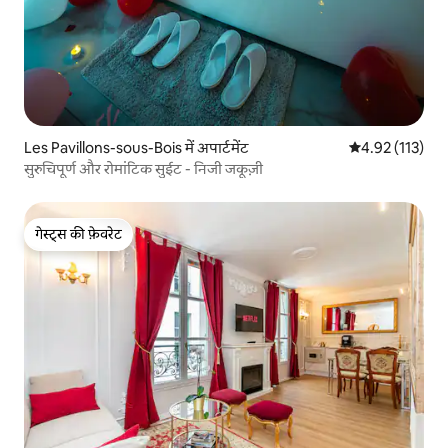
Les Pavillons-sous-Bois में अपार्टमेंट
औसत रेटिंग 5 में स
4.92 (113)
सुरुचिपूर्ण और रोमांटिक सुईट - निजी जकूज़ी
गेस्ट्स की फ़ेवरेट
गेस्ट्स की फ़ेवरेट