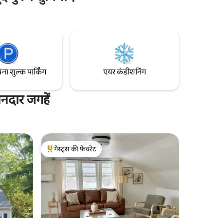
बाद इनडोर लाउंज में आराम करें या अपने पसंदीदा शो
0 मेहमानों के
स्ट्रीम करें। बाहर : स्टारलिट फ़ायर पिट, बरामदे में
एक
बैठने की जगह और UTV के लिए जगह का मज़ा लें।
वारों और
40+ मील का निजी ट्रेल ऐक्सेस शांत पक्की सड़क—
िए सबसे
कम ट्रैफ़िक खुद से चेक इन करें, पार्किंग की भरपूर
िहास रचें!
जगह ट्रेल्स के लिए आएँ, शांति और सुकून के लिए
ठहरें!
िना शुल्क पार्किंग
एयर कंडीशनिंग
ानदार जगहें
गेस्ट्स की फ़ेवरेट
गेस्ट्स का टॉप फ़ेवरेट