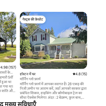
Spring Gro
गेस्ट्स की फ़ेवरेट
गेस्ट्स की
ड्रिफ़्टलेस फ़
गेस्ट्स की फ़ेवरेट
गेस्ट्स की
सितारों को
प्रकृति में
आप एक दृढ़
सकते हैं, उत्
जानवरों के
सकते हैं। 
फ़ार्म के कि
करने के लि
चट्टानें हैं।
सत रेटिंग 5 में से 4.98, 157 समीक्षाएँ
4.98 (157)
ट्राउट मछली
दुकानों और क
स्तों के
हॉस्टन में घर
औसत रेटिंग 5 में से 4.8, 1
4.8 (15)
मॉर्निंग ग्लो फ़ार्म
में हुआ था
मॉर्निंग ग्लो फ़ार्म में आपका स्वागत है। 28 एकड़ की
ा गया था।
निजी ज़मीन पर आराम करें, जहाँ आपको सरकार द्वारा
ा शांति और
प्रबंधित शिकार, हाइकिंग और स्नोमोबाइल ट्रेल का
लगभग 5 मील
सीधा ऐक्सेस मिलेगा। अंदर : 2 बेडरूम, फ़ुल बाथ,
 डिस्क
कंट्री किचन और तेज़ वाई-फ़ाई। दिन भर के रोमांच के
ूद मुख्य सुविधाएँ
ुबह की कॉफ़ी