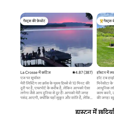
गेस्ट्स की फ़ेवरेट
गेस्ट्स 
गेस्ट्स की फ़ेवरेट
गेस्ट्स का 
La Crosse में कॉटेज
औसत रेटिंग 5 में से 4.87, 387
4.87 (387)
हॉस्टन में 
एज पर सूर्यास्त
हॉट टब हाइक
मेरी लिस्टिंग ला क्रॉस के मुख्य हिस्से से 10 मिनट की
मिनेसोटा के ख
दूरी पर है, एयरपोर्ट के करीब है, लेकिन आपको ऐसा
आधुनिक लॉज
लगेगा जैसे आप दुनिया से दूर हैं। आपको मेरी जगह
काम करने, जु
पसंद आएगी, क्योंकि यहाँ सुकून और शांति है, लेकिन
की जगह। खुल
सबसे ज़्यादा खास बात है यहाँ के नज़ारे। डिशवॉशर,
का मर्फ़ी बे
माइक्रोवेव, शॉवर और स्टोव/फ़्रिज, वॉशर और ड्रायर
अतिरिक्त बेड
ह्युस्टन में छुट
जैसी सभी आधुनिक सुविधाएँ। आपको कभी भी एक
(किराया पूछें