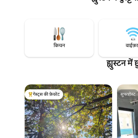
जैसा सूर्यास्त नहीं दिखाई देगा! मेरी लिस्टिंग दो लोगों
साथ हाइकिंग ट
या अकेले रोमांचक सफ़र करने वाले व्यक्ति के लिए
टब सोक्स है
अच्छी है। सुविधाओं की पूरी लिस्ट उपलब्ध है, लेकिन
आराम कर सकते
यहाँ यह ध्यान देने लायक बात है कि कॉफ़ी नहीं दी
और अन्य चीज़ो
जाती। एक ड्रिप कॉफ़ी मेकर है, जो कि के-पॉड्स का
मील) जैसे 
इस्तेमाल करता है।
किचन
वाईफ़
ह्युस्टन म
गेस्ट्स की फ़ेवरेट
सुपरहोस्ट
गेस्ट्स का टॉप फ़ेवरेट
सुपरहोस्ट