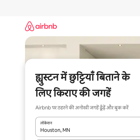
इसे
छोड़कर
सीधा
कॉन्टेंट
पर
जाएँ
ह्युस्टन में छुट्टियाँ बिताने के
लिए किराए की जगहें
Airbnb पर ठहरने की अनोखी जगहें ढूँढ़ें और बुक करें
लोकेशन
नतीजों के उपलब्ध होने पर, अप और डाउन 'ऐरो की' का इस्तेमाल 