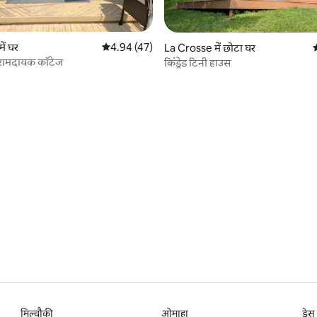
ें घर
औसत रेटिंग 5 में से 4.94, 47 समीक्षाएँ
4.94 (47)
La Crosse में छोटा घर
औ
आरामदायक कॉटेज
किंड्रेड टिनी हाउस
4 समीक्षाएँ
मिल्वौकी
ओमाहा
डेस