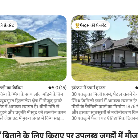
की फ़ेवरेट
गेस्ट्स की फ़ेवरेट
टॉप फ़ेवरेट
गेस्ट्स का टॉप फ़ेवरेट
 समीक्षाएँ
लकड़ी का केबिन
औसत रेटिंग 5 में से 5.0, 15 समीक्षाएँ
5.0 (15)
हॉस्टन में फ़ार्म हाउस
औ
िंग कैम्पिंग के साथ लॉज मॉडर्न केबिन
30 एकड़ का निजी फ़ार्म, पैदल चलने के रा
साथ - 10 लोगों के सोने की जगह
ूबसूरत ड्रिफ़्टलेस क्षेत्र में मौजूद हमारे
स्मिथ फ़ैमिली फ़ार्म में आपका स्वागत है! हमारी 5वीं
 में आपका स्वागत है। धीमी गति से
पीढ़ी के फ़ैमिली फ़ार्म का निर्माण 1876 
ड़ने और प्रकृति में खुद को तल्लीन करने
और इसका खूबसूरती से नवीनीकरण किय
े लेआउट में मुख्य जगह में किंग साइज़
30 एकड़ में फैला यह ऐतिहासिक ठिकान
ड है और लॉफ़्ट वाली जगह (सीढ़ी) में
खेल-कूद का बेजोड़ संगम है। I-90 से 
 हैं। टेंट/आरवी साइटें उपलब्ध हैं
की दूरी पर स्थित, हमारे यहाँ 7-होल वाला
्टियाँ बिताने के लिए किराए पर उपलब्ध जगहों में मौज
)। 47 एकड़ में चूना पत्थर की चट्टानों के
गोल्फ़ कोर्स, निजी वॉकिंग ट्रेल्स और स