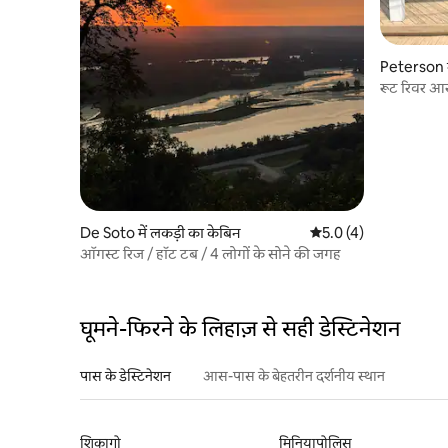
Peterson म
रूट रिवर 
De Soto में लकड़ी का केबिन
औसत रेटिंग 5 में से 5.0, 
5.0 (4)
ऑगस्ट रिज / हॉट टब / 4 लोगों के सोने की जगह
घूमने-फिरने के लिहाज़ से सही डेस्टिनेशन
पास के डेस्टिनेशन
आस-पास के बेहतरीन दर्शनीय स्थान
शिकागो
मिनियापोलिस