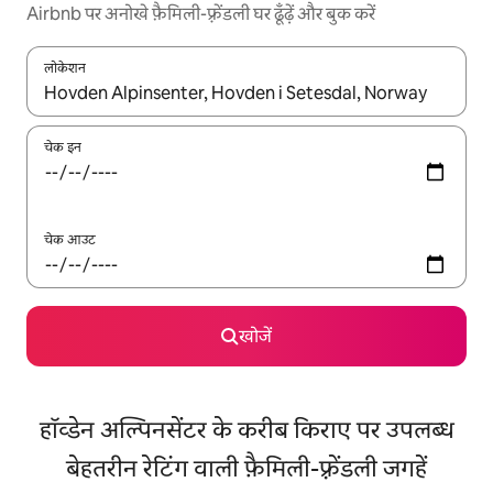
Airbnb पर अनोखे फ़ैमिली-फ़्रेंडली घर ढूँढ़ें और बुक करें
लोकेशन
नतीजों के उपलब्ध होने पर, अप और डाउन 'ऐरो की' का इस्तेमाल करके नेविगेट करें
चेक इन
चेक आउट
खोजें
हॉव्डेन अल्पिनसेंटर के करीब किराए पर उपलब्ध
बेहतरीन रेटिंग वाली फ़ैमिली-फ़्रेंडली जगहें