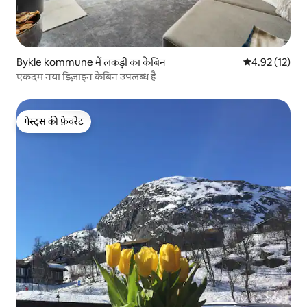
Bykle kommune में लकड़ी का केबिन
औसत रेटिंग 5 में 
4.92 (12)
एकदम नया डिज़ाइन केबिन उपलब्ध है
गेस्ट्स की फ़ेवरेट
गेस्ट्स की फ़ेवरेट