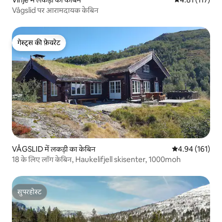
Vågslid पर आरामदायक केबिन
गेस्ट्स की फ़ेवरेट
गेस्ट्स की फ़ेवरेट
VÅGSLID में लकड़ी का केबिन
औसत रेटिंग 5 में स
4.94 (161)
18 के लिए लॉग केबिन, Haukelifjell skisenter, 1000moh
सुपरहोस्ट
सुपरहोस्ट