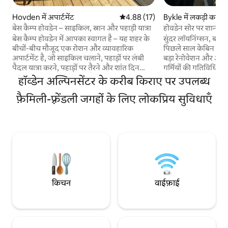
Hovden में अपार्टमेंट
औसत रेटिंग 5 में से 4.88, 17 समीक्षाएँ
4.88 (17)
Bykle में लकड़ी का के
बेस कैम्प होवडेन – साइकिल, स्नान और पहाड़ी यात्रा
होवडेन सोर पर शानदार
बेस कैम्प होवडेन में आपका स्वागत है – यह शहर के
सुंदर लॉयनिंग्सन, बा
बीचों-बीच मौजूद एक रोशन और व्यावहारिक
पिछले साल केबिन का अ
अपार्टमेंट है, जो साइकिल चलाने, पहाड़ों पर लंबी
बड़ा रेनोवेशन और अपग्र
पैदल यात्रा करने, पहाड़ों पर तैरने और शांत दिन
गर्मियों की गतिविधियों 
बिताने के लिए बिल्कुल सही है। यहाँ आप होवडेन
जिसमें स्की ढलानें दरवा
हॉव्डेन अल्पिनसेंटर के करीब किराए पर उपलब्ध
फ़्येलबाड, हाइकिंग की जगहों, रेस्टोरेंट, दुकानों और
होवडेन अल्पाइन सेंटर, ह
बच्चों और वयस्कों, दोनों के लिए उपलब्ध गतिविधियों
फ़ैमिली-फ़्रेंडली जगहों के लिए लोकप्रिय सुविधाएँ
और वॉटर पार्क से थोड़ी द
के करीब रहेंगे। गर्मियों में, होवडेन पास में चेयरलिफ़्ट-
और आधुनिक सुविधाओं का
आधारित साइकिलिंग/डाउनहिल और सुंदर पहाड़ी
क्रॉस-कंट्री स्कीइंग औ
लंबी पैदल यात्रा की सुविधा देता है। अपार्टमेंट में एक
होता है, गर्मियों में मा
गैराज, लिफ़्ट, तीन बेडरूम, एक लॉफ़्ट और दो
और स्विमिंग का। यहाँ 
बाथरूम/शौचालय हैं। यह परिवारों, जोड़ों और छोटे
और गतिविधि मिलती है, 
समूहों के लिए बिल्कुल सही है, जो होवडेन में
नज़ारे भी।
आरामदायक ठहरने की जगह चाहते हैं।
किचन
वाईफ़ाई