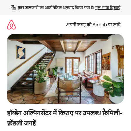
इसे
कुछ जानकारी का ऑटोमैटिक अनुवाद किया गया है। 
मूल भाषा दिखाएँ
छोड़कर
सीधा
कॉन्टेंट
अपनी जगह को Airbnb पर लाएँ
पर
जाएँ
हॉव्डेन अल्पिनसेंटर में किराए पर उपलब्ध फ़ैमिली-
फ़्रेंडली जगहें