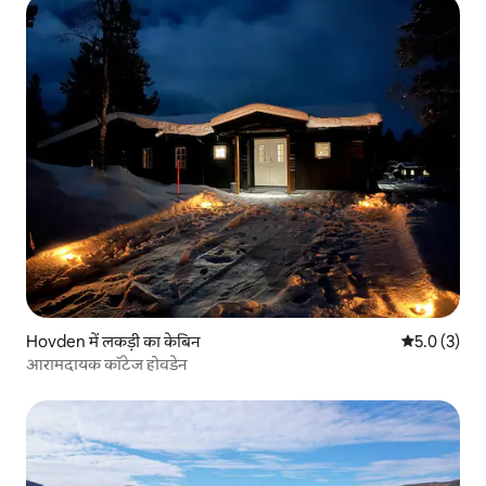
Hovden में लकड़ी का केबिन
औसत रेटिंग 5 म
5.0 (3)
आरामदायक कॉटेज होवडेन