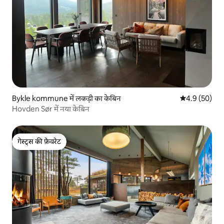
Bykle kommune में लकड़ी का केबिन
औसत रेटिंग 5 में
4.9 (50)
Hovden Sør में नया केबिन
गेस्ट्स की फ़ेवरेट
गेस्ट्स की फ़ेवरेट